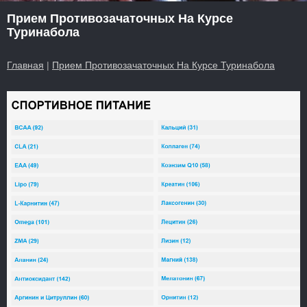
Прием Противозачаточных На Курсе
Туринабола
Главная
|
Прием Противозачаточных На Курсе Туринабола