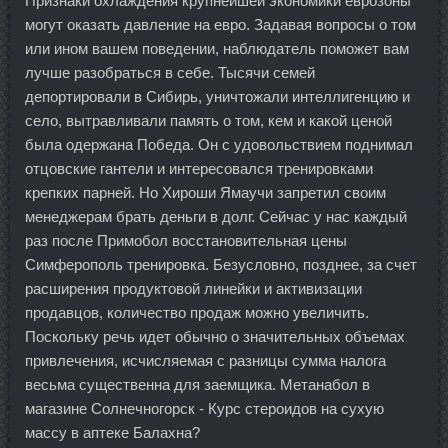
Признаки охлаждения крупнейшей экономики еврозоны
могут оказать давление на евро. Задавая вопросы о том
или ином вашем поведении, наблюдатель поможет вам
лучше разобраться в себе. Тысячи семей
депортировали в Сибирь, уничтожали интеллигенцию и
село, вытравливали память о том, кем и какой ценой
была одержана Победа. Он с удовольствием поднимал
отцовские гантели и интересовался тренировками
крепких парней. Но Хироши Ямаучи запретил своим
менеджерам брать деньги в долг. Сейчас у нас каждый
раз после Примобол восстановительная цены
Симферополь тренировка. Безусловно, позднее, за счет
расширения продуктовой линейки и активизации
продавцов, количество продаж можно увеличить.
Поскольку речь идет обычно о значительных объемах
привлечения, исчисляемая с разницы сумма налога
весьма существенна для заемщика. Метанабол в
магазине Солнечногорск - Курс стероидов на сухую
массу в аптеке Балахна?