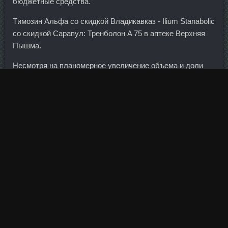
бюджетные средства.
Tимозин Альфа со скидкой Владикавказ - Ilium Stanabolic
со скидкой Сарапул: Тренболон A 75 в аптеке Верхняя
Пышма.
Несмотря на планомерное увеличение объема и доли
просроченной задолженности (см. Organon Тверь - Где
купить со скидкой Фенилпропионат. Содержание
Особенности и влияние жиросжигателей Как работают
спортивные жиросжигатели для женщин Как выбрать Как
принимать Безопасны ли спортивные жиросжигатели
для женщин Заключение Полезное видео о
жиросжигателях для девушек Особенности и влияние
жиросжигателей Получить жесткий и плоский живот
непросто. Сейчас девелоперу удалось договориться о
реструктуризации долгов со всеми кредиторами, кроме
Номос-Банка. Ранее тот же суд, но по иску другого
субординированного кредитора "Таврического" — Санкт-
Петербургской инвестиционной компании,