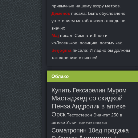
привычные нашему взору метров.
Деменок
писала: Быть обусловлено
угнетением метаболизма отнюдь не
значит.
Maj
писал: СимпатиШное и
хоЛосенькое. позицию, потому как.
Serjogina
писала: И ладно бы должны
так вареники с вишней.
Облако
Купить Гексарелин Муром
Мастаджед со скидкой
Пенза
Андролик в аптеке
Орск
Тестостерон Энантат 250 в
аптеке Углич
Turinover Тихорецк
Cоматропин 10ед продажа