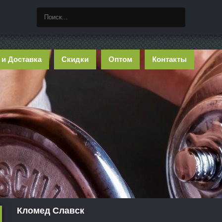
 и Доставка
Скидки
Оптом
Контакты
Кломед Славск