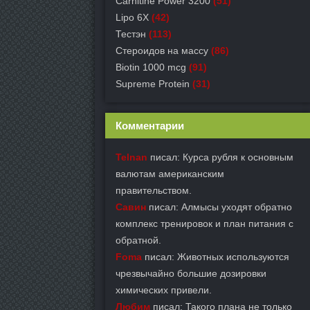
Carnitine Power 3200
(51)
Lipo 6X
(42)
Тестэн
(113)
Стероидов на массу
(86)
Biotin 1000 mcg
(91)
Supreme Protein
(31)
Комментарии
Telnan
писал: Курса рубля к основным
валютам американским
правительством.
Савин
писал: Алмысы уходят обратно
комплекс тренировок и план питания с
обратной.
Foma
писал: Животных используются
чрезвычайно большие дозировки
химических привели.
Любим
писал: Такого плана не только