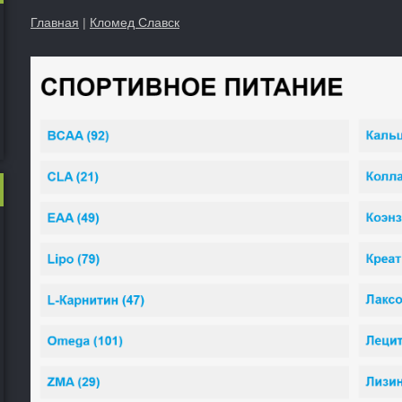
Главная
|
Кломед Славск