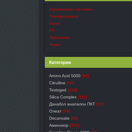
Спортивное питание
Пероральные
Inject
ГР
Липолики
Пепы
Категории
Amino Acid 5000
(98)
Citrulline
(92)
Testoged
(110)
Silica Complex
(111)
Данабол анапалон ПКТ
(32)
Олеат
(94)
Decanoate
(65)
Аминокор
(137)