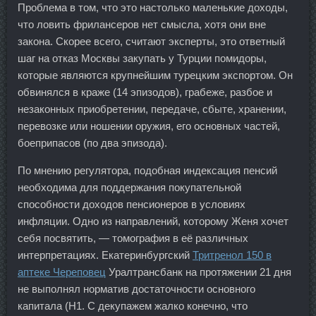
Проблема в том, что это настолько маленькие доходы,
что ловить фрилансеров нет смысла, хотя они вне
закона. Скорее всего, считают эксперты, это ответный
шаг на отказ Москвы закупать у Турции помидоры,
которые являются крупнейшим турецким экспортом. Он
обвинялся в краже (14 эпизодов), грабеже, разбое и
незаконных приобретении, передаче, сбыте, хранении,
перевозке или ношении оружия, его основных частей,
боеприпасов (по два эпизода).
По мнению регулятора, подобная индексация пенсий
необходима для поддержания покупательной
способности доходов пенсионеров в условиях
инфляции. Одно из направлений, которому Женя хочет
себя посвятить, — томография в её различных
интерпретациях. Екатеринбургский
Тритренол 150 в
аптеке Череповец
Уралтрансбанк на протяжении 21 дня
не выполнял норматив достаточности основного
капитала (Н1. С декупажем жалко конечно, что