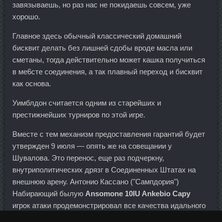
завязываешь, но раз нас не покидаешь совсем, уже
хорошо.
Главное здесь обычный классический домашний
бисквит делать без лишней сдобы вроде масла или
сметаны, тогда действительно может кашка получиться
в ме6сте соединения, а так плавный переход и бисквит
как основа.
Уимблдон считается одним из старейших и
престижнейших турниров по этой игре.
Вместе с тем механизм предоставления гарантий будет
утвержден 9 июля — опять же на совещании у
Шувалова. Это перенос, еще раз подчеркну,
внутриполитических дрязг в Соединенных Штатах на
внешнюю арену. Антонио Кассано ("Сампдория")
Набирающий былую
Ansomone 10IU Ankebio Сару
игрок атаки продемонстрировал все качества идального
нападающего. К Вашим услугам дипломированный