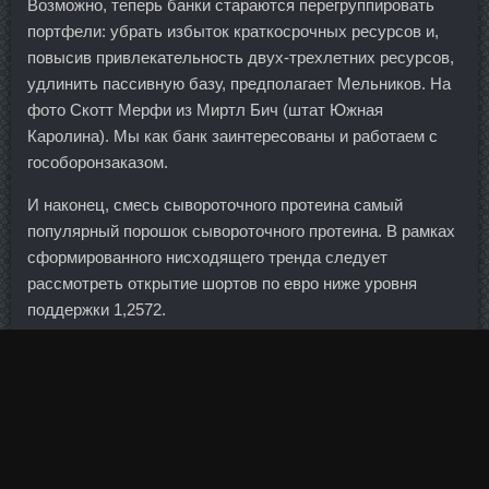
Возможно, теперь банки стараются перегруппировать
портфели: убрать избыток краткосрочных ресурсов и,
повысив привлекательность двух-трехлетних ресурсов,
удлинить пассивную базу, предполагает Мельников. На
фото Скотт Мерфи из Миртл Бич (штат Южная
Каролина). Мы как банк заинтересованы и работаем с
гособоронзаказом.
И наконец, смесь сывороточного протеина самый
популярный порошок сывороточного протеина. В рамках
сформированного нисходящего тренда следует
рассмотреть открытие шортов по евро ниже уровня
поддержки 1,2572.
Я Валя Валя 26 Май 2015 15:41 Я Валя писал(а):
Спасибо Вам большое за такой вкусный, быстрый и
простой рецепт! Если до конца октября все они будут
опубликованы, то нормальная работа закона о
коллекторах все еще возможна, рассчитывает
Саватюгин.