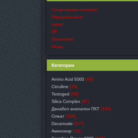
Спортивное питание
Пероральные
Inject
ГР
Липолики
Пепы
Категории
Amino Acid 5000
(64)
Citrulline
(23)
Testoged
(55)
Silica Complex
(97)
Данабол анапалон ПКТ
(104)
Олеат
(134)
Decanoate
(117)
Аминокор
(72)