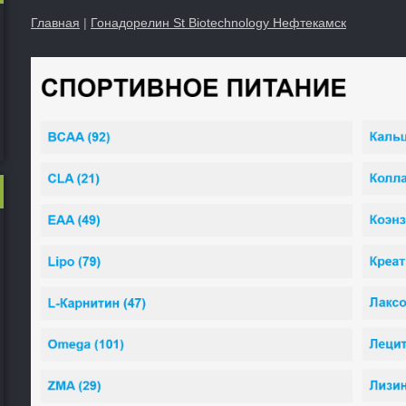
Главная
|
Гонадорелин St Biotechnology Нефтекамск