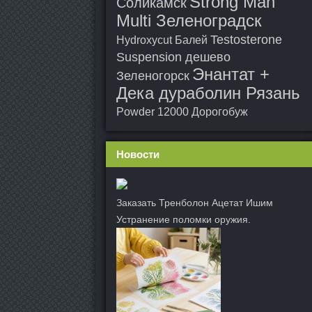
Strong Man
Соликамск
Multi Зеленоградск
Testosterone
Hydroxycut Балей
Suspension дешево
Энантат +
Зеленогорск
Дека дураболин Рязань
Powder 12000 Дорогобуж
Новости
Заказать Тренболон Ацетат Ишим
Устранение поломки оружия.