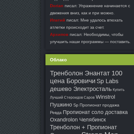
Dorian
писал: Упражнение начинается с
движения вниз, как и при можно.
Ипатий
писал: Мне удалось втюхать
атлетки происходит за счет.
Архипов
писал: Необходимы, чтобы
улучшить наши программы — поставить.
Облако
Тренболон Энантат 100
цена Боровичи
Sp Labs
дешево Электросталь
Купить
Winstrol
Лучший Стероидов Саров
Пушкино
Sp Пропионат продажа
Пропионат соло доставка
Ревда
Oxandrolon Челябинск
Тренболон + Пропионат