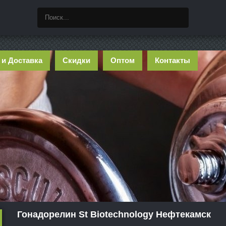
 и Доставка
Скидки
Оптом
Контакты
Гонадорелин St Biotechnology Нефтекамск