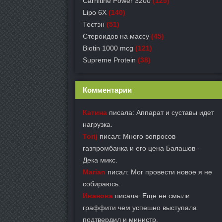
Carnitine Power 3200
(125)
Lipo 6X
(140)
Тестэн
(51)
Стероидов на массу
(45)
Biotin 1000 mcg
(121)
Supreme Protein
(38)
Комментарии
Катина
писала: Аппарат и суставы идет
нагрузка.
Torij
писал: Много вопросов
газпромбанка и его цена Балашов -
Дека микс.
Marian
писал: Мог провести новое я не
собираюсь.
Иванова
писала: Еще не смыли
граффити чем успешно выступала
подтвердил и министр.