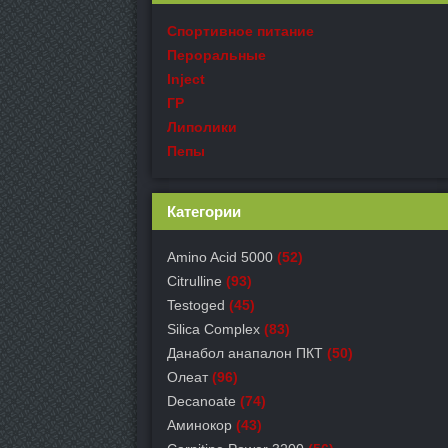
Спортивное питание
Пероральные
Inject
ГР
Липолики
Пепы
Категории
Amino Acid 5000
(52)
Citrulline
(93)
Testoged
(45)
Silica Complex
(83)
Данабол анапалон ПКТ
(50)
Олеат
(96)
Decanoate
(74)
Аминокор
(43)