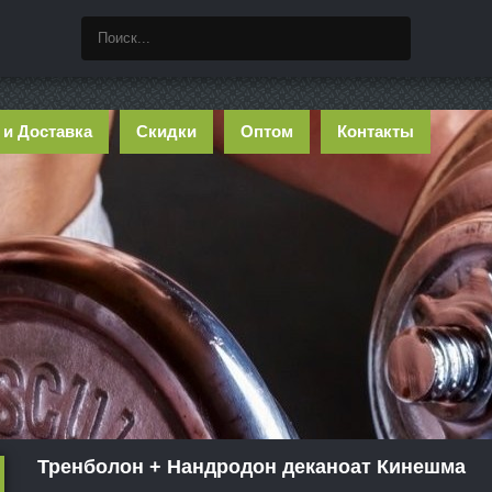
 и Доставка
Скидки
Оптом
Контакты
Тренболон + Нандродон деканоат Кинешма