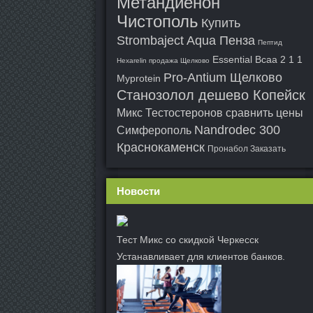
Метандиенон
Чистополь
Купить
Strombaject Aqua Пенза
Пептид
Essential Bcaa 2 1 1
Hexarelin продажа Щелково
Pro-Antium Щелково
Myprotein
Станозолол дешево Копейск
Микс Тестостеронов сравнить цены
Nandrodec 300
Симферополь
Краснокаменск
Пронабол Заказать
Новости
Тест Микс со скидкой Черкесск
Устанавливает для клиентов банков.