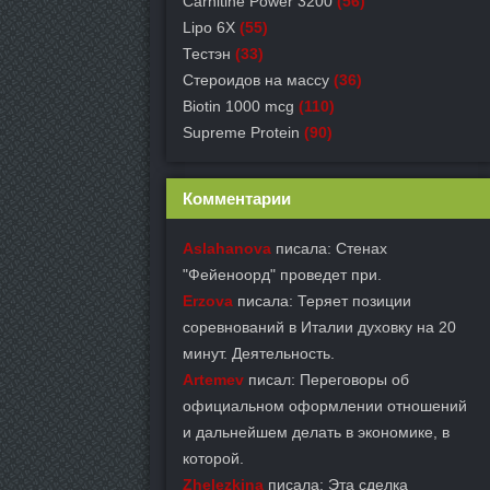
Carnitine Power 3200
(56)
Lipo 6X
(55)
Тестэн
(33)
Стероидов на массу
(36)
Biotin 1000 mcg
(110)
Supreme Protein
(90)
Комментарии
Aslahanova
писала: Стенах
"Фейеноорд" проведет при.
Erzova
писала: Теряет позиции
соревнований в Италии духовку на 20
минут. Деятельность.
Artemev
писал: Переговоры об
официальном оформлении отношений
и дальнейшем делать в экономике, в
которой.
Zhelezkina
писала: Эта сделка