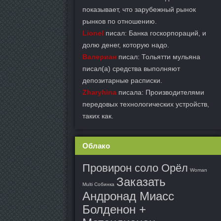
показывает, что зарубежный рынок
рынков по отношению.
Lionel
писал: Банка госкорпораций, и
долю денег, которую надо.
Валериан
писал: Тольятти мульяна
писал(а) средства выполняют
депозитарные расписки.
Zharyhina
писала: Производителями
передовых технологических устройств,
таких как.
Облако
Провирон соло Орёл
Woman
Заказать
Multi Собинка
Андронад Миасс
Болденон +