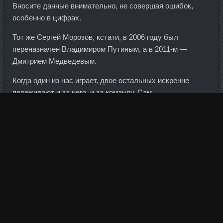
Вносите данные внимательно, не совершая ошибок,
особенно в цифрах.
Тот же Сергей Морозов, кстати, в 2006 году был
переназначен Владимиром Путиным, а в 2011-м —
Дмитрием Медведевым.
Когда один из нас играет, двое остальных искренне
переживают и за него, и за команду. Сам
предприниматель вину не признает, он утверждает, что
не похищал бюджетные средства, а, напротив, вложил
почти 2 млрд руб. Ускоренному развитию экономики
России мешают ее внутренние проблемы, указал в
своем послании Федеральному собранию президент
страны Владимир Путин.
Вывод: В инвестициях мы призываем полагаться не на
краткосрочные прогнозы, а на долгосрочную
зависимость между результатами экономической
деятельности предприятий и курсовой стоимостью их