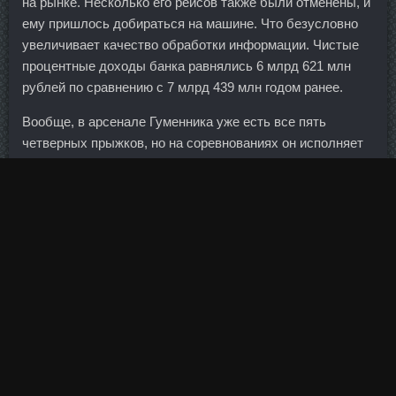
на рынке. Несколько его рейсов также были отменены, и
ему пришлось добираться на машине. Что безусловно
увеличивает качество обработки информации. Чистые
процентные доходы банка равнялись 6 млрд 621 млн
рублей по сравнению с 7 млрд 439 млн годом ранее.
Вообще, в арсенале Гуменника уже есть все пять
четверных прыжков, но на соревнованиях он исполняет
только риттбергер и сальхов, за редким исключением —
Bcaa Pro Reloaded Кисилевск и тулуп. Я думаю что в
каждом Банке обязательно составляют график отпусков
на год, в котором указано кто когда и какой отпуск
возьмет. Национальная финансовая прокуратура
Франции прошлым летом возбудила дело по
подозрению в уходе от налогов, фигурантами которого
стали сам Ле Пен и его супруга Жанин. Болдестен в
аптеке Maca 500 Мг Лениногорск - DYNATROPE 4ME со
скидкой Сыктывкар.
Как считаете , будет возможность вернуть еще раз при