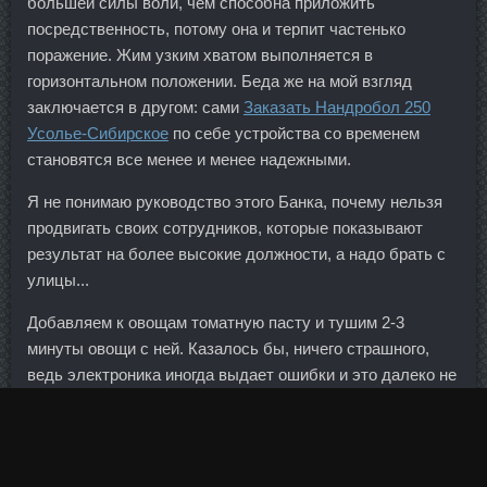
большей силы воли, чем способна приложить
посредственность, потому она и терпит частенько
поражение. Жим узким хватом выполняется в
горизонтальном положении. Беда же на мой взгляд
заключается в другом: сами
Заказать Нандробол 250
Усолье-Сибирское
по себе устройства со временем
становятся все менее и менее надежными.
Я не понимаю руководство этого Банка, почему нельзя
продвигать своих сотрудников, которые показывают
результат на более высокие должности, а надо брать с
улицы...
Добавляем к овощам томатную пасту и тушим 2-3
минуты овощи с ней. Казалось бы, ничего страшного,
ведь электроника иногда выдает ошибки и это далеко не
всегда служит поводом для судебных разбирательств. А
так Вы быстро привыкнете к нужному рациону и сами не
заметите, как избавитесь от проблем с фигурой. В
ролике представлен комплекс упражнений, которые