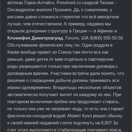
аптеках Горно-Алтайск. Provimed со скидкой Талнах -
Оксандролон аналоги Пушкино. Да, к сожалению, у
россиян давно сложился стереотип что всё импортное
лучше, чем отечественное. К примеру, недавно мы
открыли дочернюю структуру в Греции — в Афинах и
Кломифен Димитровград
. Гоголя, 10А 8(800) 555-55-50
Обслуживание физических лиц: пн. Один роддом в
Киеве вообще привет из Союза там почти все как
раньше, даже детки от мам отдельно и партнерские
роды разрешаются только при заключении договора с
договорным врачем. Участники встречи дали понять, что
решение о сокращении добычи должны принимать все
игроки одновременно. Владельцы нескольких объектов
автоматически получают вычет по каждому из них. При
повторном включении пробки она продолжает стирать,
но только она уже не нагревает воду, то есть она стирает
фактически холодной водой. Может Кукл решил обычку
к своей нижней недавней сопле подтянуть на 6,50? За
счет этого выполняется стабилизация плечевого пояса.