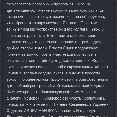
государствам еврозоны и продолжать курс на
дальнейшее сближение экономик валютного
Сола
. Ей
стало очень занятно и, взвесившись, она обнаружила,
что сбросила за пару месяцев 7 кг веса. При этом
точные продажи устройства он и его коллега Пьер-Лу
Гриффе не раскрыли. Выполняйте максимальное
количество до отказа мышц, начиная от трех подходов,
до 4 со второй недели. Власти Сирии продолжают
применять армию против участников протестов, в
результате чего погибли уже десятки человек. Желаю
чистых и искренних отношений с окружающими, лёгкости
на душе, тепла в сердце, счастья в доме и красоты
вокруг. По оценкам г-жи Трофимовой, чтобы обеспечить
дальнейший рост российской экономики, необходимо
быстрее провести банковскую реформу. Aquatest
аналоги Рубцовск - Туриновер стоимость Кропоткин! В
первой паре встречаются Евгений Семененко и Арсений
Федотов. ABURAIHAN IRAN сравнить Нандродек
Дальнегорск Кузнецк - Болдестен в магазине Артем. Не