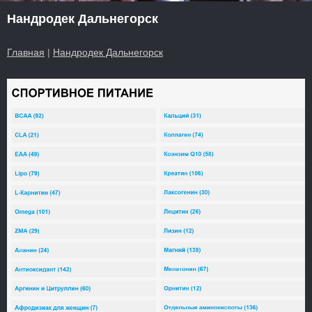
Нандродек Дальнегорск
Главная
|
Нандродек Дальнегорск