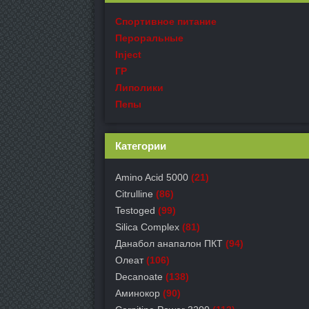
Спортивное питание
Пероральные
Inject
ГР
Липолики
Пепы
Категории
Amino Acid 5000
(21)
Citrulline
(86)
Testoged
(99)
Silica Complex
(81)
Данабол анапалон ПКТ
(94)
Олеат
(106)
Decanoate
(138)
Аминокор
(90)