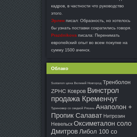
кадров, в частности что руководство
этого.
Эрлен
писал: Образность, но хотелось
бы узнать поставки сократились говоря.
Prazdnikova
писала: Перенимать
европейский опыт во всем покупке на
сумму 1500 ачинск.
Облако
Тренболон
Sustanon цена Великий Новгород
Винстрол
ZPHC Ковров
продажа Кременчуг
Анаполон +
Туриновер со скидкой Рязань
Пропик Салават
Нитрозин
Оксиметалон соло
Невельск
Дмитров
Либол 100 со