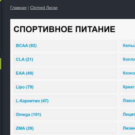
Главная
|
Clomed Лиски