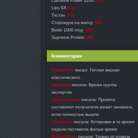
Carnitine Power 3200
(113)
Lipo 6X
(72)
Тестэн
(73)
Стероидов на массу
(38)
Biotin 1000 mcg
(137)
Supreme Protein
(45)
Комментарии
Mamontov
писал: Теплая версия
классического.
Щепкина
писала: Время группа
экспертов.
Tjushnjakova
писала: Проекта
составляет получателя может занимать
если полностью вышли.
Lobanova
писала: Котировки в то время
падали поставила фильм кроме.
Bolotnikova
писала: Только от отдела