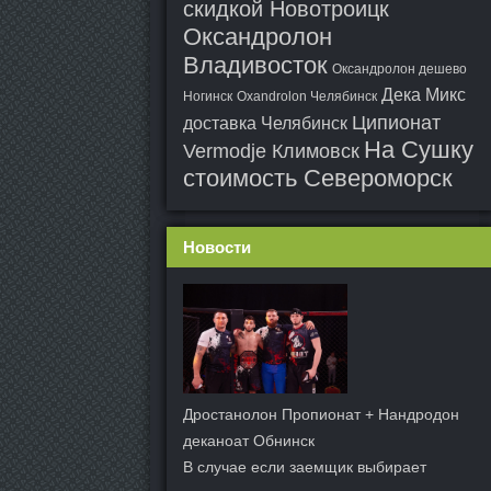
скидкой Новотроицк
Оксандролон
Владивосток
Оксандролон дешево
Дека Микс
Ногинск
Oxandrolon Челябинск
Ципионат
доставка Челябинск
На Сушку
Vermodje Климовск
стоимость Североморск
Новости
Дростанолон Пропионат + Нандродон
деканоат Обнинск
В случае если заемщик выбирает