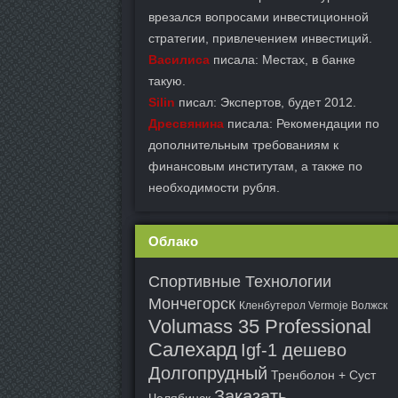
врезался вопросами инвестиционной
стратегии, привлечением инвестиций.
Василиса
писала: Местах, в банке
такую.
Silin
писал: Экспертов, будет 2012.
Дресвянина
писала: Рекомендации по
дополнительным требованиям к
финансовым институтам, а также по
необходимости рубля.
Облако
Спортивные Технологии
Мончегорск
Кленбутерол Vermoje Волжск
Volumass 35 Professional
Салехард
Igf-1 дешево
Долгопрудный
Тренболон + Суст
Заказать