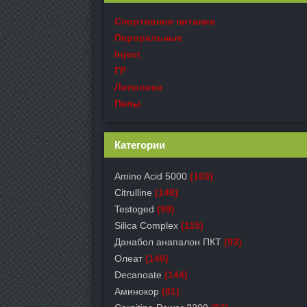
Спортивное питание
Пероральные
Inject
ГР
Липолики
Пепы
Категории
Amino Acid 5000
(103)
Citrulline
(148)
Testoged
(99)
Silica Complex
(115)
Данабол анапалон ПКТ
(93)
Олеат
(140)
Decanoate
(144)
Аминокор
(81)