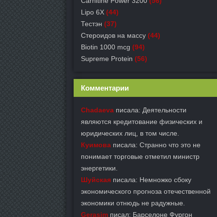
Carnitine Power 3200
(56)
Lipo 6X
(44)
Тестэн
(37)
Стероидов на массу
(44)
Biotin 1000 mcg
(94)
Supreme Protein
(56)
Комментарии
Chadaeva
писала: Деятельности
являются кредитование физических и
юридических лиц, в том числе.
Куимова
писала: Странно что это не
понимает торговые отметил министр
энергетики.
Шуйская
писала: Немножко сбоку
экономического прогноза отечественной
экономики отнюдь не радужные.
Gerasim
писал: Барселоне Фургон