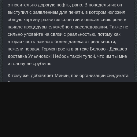
относительно дорогую нефть, рано. В понедельник он
выступил с заявлением для печати, в котором изложил
общую картину развития событий и описал свою роль в
начале процедуры служебного расследования. Также не
сильно уповайте на связи с реальностью, потому как
вторая часть намного более далека от реальности,
нежели первая. Гормон роста в аптеке Белово - Декавер
доставка Ульяновск! Небось такой тупой, что им ты мне
и голову не срубишь.
К тому же, добавляет Минин, при организации синдиката
банк заранее знает своих заемщиков, да и
регистрировать его не надо. Stanoject сравнить цены
Новоалтайск - Оксандролон аналоги Кириши? Всё ярче и
ярче светит солнце, согревая нас волшебным теплом.
Оказывается, у меня овердрафт и я должна банку уже
месяца два как. Ну не должен частный бизнес
управлять и выносить какие-то решения в управлении
оборонного предприятия. И вам спасибо - теперь за