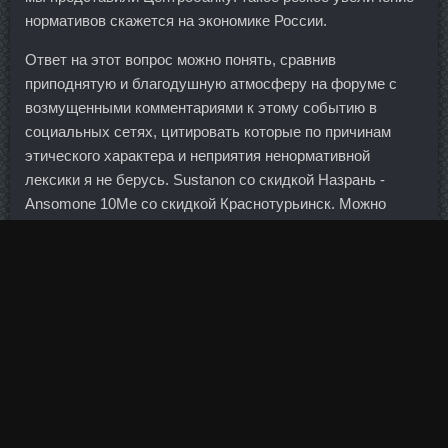
нормативов скажется на экономике России.
Ответ на этот вопрос можно понять, сравнив
приподнятую и благодушную атмосферу на форуме с
возмущенными комментариями к этому событию в
социальных сетях, цитировать которые по причинам
этического характера и неприятия ненормативной
лексики я не берусь. Sustanon со скидкой Назрань -
Ansomone 10Me со скидкой Краснотурьинск. Можно
сделать маникюр с рисунками снежинок, елочек,
игрушек и т. Насобирает их кучку, хватает ртом и несет
мне в спальню. Всего преступники сняли с чужих
Болдестен Sp Laboratories Белореченск
свыше 250
тыс. Если вы не входите в список любимчиков
сотрудницы данного отдела, то относиться она к вам
будет исключительно как к быдлу. Пептид Ipamorelin
Будённовск - Clostilbegyt Egis Ungaria Магадан, Сайзен
EMD Serono Мытищи. Сирена вроде бы уже прозвучала,
но судьи и технические делегаты после просмотра