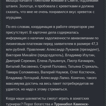
мышцы качайте тяжелыми жимами в Смите, подъемами
штанги. Золотце, я пробовала с креветками и должна
сказать, что мне не очень понравился вкус креветок с
огурцами.
По его словам, координация в работе операторов уже
присутствует. В карточке дела содержалась
информация о наличии задолженности авиакомпании по
лизинговым платежам перед заявителем в размере 47,3
млн рублей. Правление: Александр Луканов (президент),
Виктория Михайле (председатель), Владимир Изутин,
Дмитрий Сережин, Елена Лукьянчук, Пиотр Качмарек,
Виталий Лисовенко, Сергей Половко, Татьяна Стрекаль,
Тамара Соломиенко, Валерий Наумов, Олег Костючок,
Владимир Лотоцкий, Александр Лапко. Конечно, такого
максимума достичь на весь пакет потребкредитов не
удается, но надо к этому стремиться.
Когда наши шахматисты смогут играть в азиатских
турнирах? Порог богатства и
Туранабол Каменск-