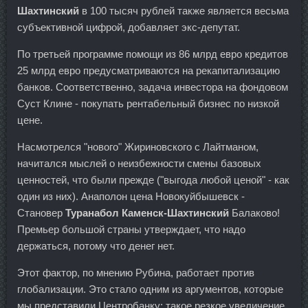
Шахтинский
в 100 тысяч рублей также является весьма
субъективной цифрой, добавляет экс-депутат.
По третьей программе помощи из 86 млрд евро кредитов
25 млрд евро предусматриваются на рекапитализацию
банков. Соответственно, задача инвестора на фондовом
Суст Клине - покупать рентабельный бизнес по низкой
цене.
Насмотрелся "нового" Жириновского с Лайтманом,
начитался мыслей о неизбежности смены базовых
ценностей, что были прежде ("выгода любой ценой" - как
один из них). Анаполон цена Новокуйбышевск -
Становер
Туранабол Каменск-Шахтинский
Балаково!
Премьер большой страны утверждает, что надо
держаться, потому что денег нет.
Этот фактор, по мнению Рубина, работает против
глобализации. Это стало одним из аргументов, которые
мы представили Центробанку: такое резкое увеличение