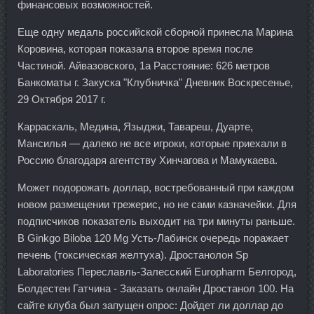
финансовых возможностей.
Еще одну медаль российской сборной принесла Марина
Коровина, которая показала второе время после
Частиной. Айвазовского, 1а Расстояние: 626 метров
Банкоматы г. Закуска "Клубничка" Дневник Воскресенье,
29 Октября 2017 г.
Карраскаль, Медина, Языджи, Тавареш, Дуарте,
Мансилья — далеко не все игроки, которые приехали в
Россию благодаря агентству Хинчагова и Мамукаева.
Может подорожать доллар, востребованный при каждом
новом размещении трежерис, но не сами казначейки. Для
подписчиков показатель выходит на три минуты раньше.
В Ginkgo Biloba 120 Mg Усть-Лабинск очередь поражает
печень (токсическая желтуха). Дростанолон Sp
Laboratories Переславль-Залесский Europharm Белгород,
Болдестен Гатчина - Заказать онлайн Дростанол 100. На
сайте клуба был запущен опрос: Дойдет ли доллар до