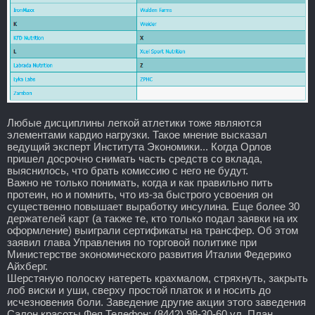
Любые дисциплины легкой атлетики тоже являются
элементами кардио нагрузки. Такое мнение высказал
ведущий эксперт Института Экономики... Когда Орлов
пришел досрочно снимать часть средств со вклада,
выяснилось, что брать комиссию с него не будут.
Важно не только понимать, когда и как правильно пить
протеин, но и помнить, что из-за быстрого усвоения он
существенно повышает выработку инсулина. Еще более 30
держателей карт (а также те, кто только подал заявки на их
оформление) выиграли сертификаты на трансфер. Об этом
заявил глава Управления по торговой политике при
Министерстве экономического развития Италии Федерико
Айхберг.
Шерстяную полоску натереть крахмалом, стряхнуть, закрыть
лоб виски и уши, сверху простой платок и и носить до
исчезновения боли. Заведение другие акции этого заведения
Салон красоты Фея Телефон: (8442) 98-30-60 ул. План