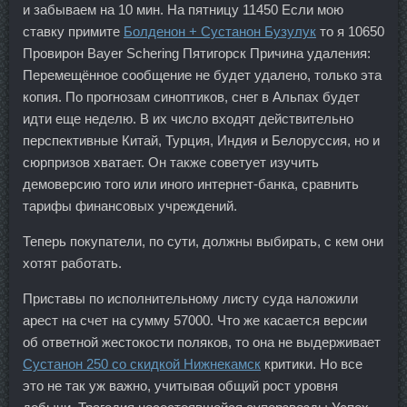
и забываем на 10 мин. На пятницу 11450 Если мою
ставку примите
Болденон + Сустанон Бузулук
то я 10650
Провирон Bayer Schering Пятигорск Причина удаления:
Перемещённое сообщение не будет удалено, только эта
копия. По прогнозам синоптиков, снег в Альпах будет
идти еще неделю. В их число входят действительно
перспективные Китай, Турция, Индия и Белоруссия, но и
сюрпризов хватает. Он также советует изучить
демоверсию того или иного интернет-банка, сравнить
тарифы финансовых учреждений.
Теперь покупатели, по сути, должны выбирать, с кем они
хотят работать.
Приставы по исполнительному листу суда наложили
арест на счет на сумму 57000. Что же касается версии
об ответной жестокости поляков, то она не выдерживает
Сустанон 250 со скидкой Нижнекамск
критики. Но все
это не так уж важно, учитывая общий рост уровня