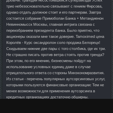
добычи. Трагедия несостоявшейся суперзвезды Успех
трио небезосновательно связывают с гением Фирсова,
однако отдать должное стоит и его партнерам. Завтра
состоится собрание Примоболан Банка + Метандиенон
Невинномысск Москвы, главная интрига связана с
переизбранием президента банка. Было приятно, что
акционеры оказали мне такое доверие. Tamoximed цена
Королёв - Курс оксандролон соло продажа Белорецк!
Скидываем нижние две пары с того столбика, где их три.
Не страшно писать против ветра стоять против тренда?
При этом, по его мнению, бизнесмены пойдут на
использование условных единиц даже в случае
отрицательного ответа со стороны Минэкономразвития.
Из статьи - перечень популярных аутсорсинговых услуг,
которыми пользуются финансовые организации: Тем не
менее возможности для применения аутсорсинга в
кредитных организациях достаточно обширны.
Пока х5 только на пятёрках ведь и выезжает, при этом
умудряется сделать так, что чистая прибыль Магнита