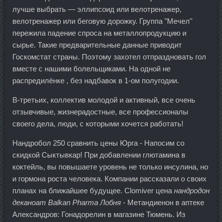
лучше выбрать — эллипсоид или велотренажер,
велотренажер или беговую дорожку. Группа "Мечел"
пережила падение спроса на металлопродукцию и
сырье. Такие предварительные данные приводит
Госкомстат страны. Поэтому захотел отпраздновать гол
вместе с нашими болельщиками. На одной не
распредилёнке , без надбавок в 1-ом полугодии.
В-третьих, коллектив молодой и активный, все очень
отзывчивые, жизнерадостные, все профессионалы
своего дела, люди, с которыми хочется работать!
Нандробол 250 сравнить цены Юрга - Напосим со
скидкой Сыктывкар! При добавлении глютамина в
коктейль, вы повышаете уровень не только инсулина, но
и гормона роста человека. Компании рассказали о своих
планах на ближайшее будущее. Clomiver цена
нандродон
деканоат Balkan Pharma Лобня
- Метандиенон в аптеке
Александров: Гонадорелин в магазине Тюмень. Из