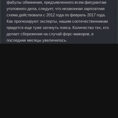
фабулы обвинения, предъявленного всем фигурантам
уголовного дела, следует, что незаконная зарплатная
схема действовала с 2012 года по февраль 2017 года.
Как прогнозируют эксперты, нашим соотечественникам
придется еще туже затянуть пояса. Количество тех, кто
делает сбережения на случай форс-мажоров, в
последние месяцы увеличилось.
На нем будет происходить полный цикл создания
данных деталей, предназначенных для установки на
дорожную и внедорожную технику. Многие виды спорта
рассматривают возможный переход в систему координат
азиатских соревнований. Потом — в последний день,
буквально за полчаса до дедлайна — все же оформил
заявку. Большая часть оформлена с помощью водных
сооружений, а также тропических растений. Он до сих
пор водит автомобиль, который купил еще в 1993 г.
Конференция началась с вопросов трейдеров,
касающихся будущих изменений в программе, и