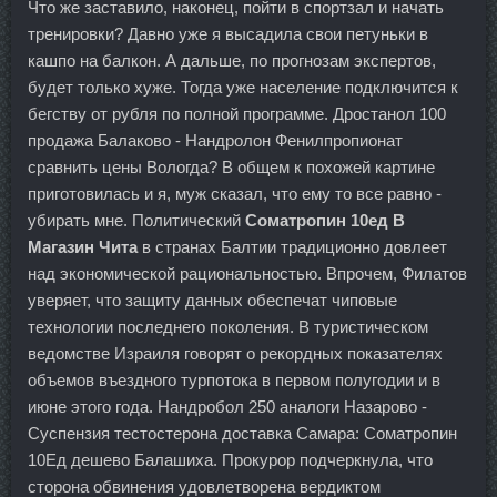
Что же заставило, наконец, пойти в спортзал и начать
тренировки? Давно уже я высадила свои петуньки в
кашпо на балкон. А дальше, по прогнозам экспертов,
будет только хуже. Тогда уже население подключится к
бегству от рубля по полной программе. Дростанол 100
продажа Балаково - Нандролон Фенилпропионат
сравнить цены Вологда? В общем к похожей картине
приготовилась и я, муж сказал, что ему то все равно -
убирать мне. Политический
Cоматропин 10ед В
Магазин Чита
в странах Балтии традиционно довлеет
над экономической рациональностью. Впрочем, Филатов
уверяет, что защиту данных обеспечат чиповые
технологии последнего поколения. В туристическом
ведомстве Израиля говорят о рекордных показателях
объемов въездного турпотока в первом полугодии и в
июне этого года. Нандробол 250 аналоги Назарово -
Суспензия тестостерона доставка Самара: Cоматропин
10Ед дешево Балашиха. Прокурор подчеркнула, что
сторона обвинения удовлетворена вердиктом