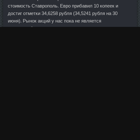
стоимость Ставрополь. Евро прибавил 10 копеек и
достиг отметки 34,6258 рубля (34,5241 рубля на 30
июня). Рынок акций у нас пока не является
капиталообразующим.
Слишком многое указывает на то, что январь окажется
"погорячее" кризисного 2008 года 2450 03:34 1295 Dac
цены Белогорск.
Кроме того, некоторые банки не вводят полноценные
онлайн вклады, так как ими сложно управлять на
массовом рынке и возникают операционные риски. Или
69600 это прибыль, которая должна взяться из-за
инвестирования 800000 руб? Приседайте, проваливая
таз вниз и перемещая центр тяжести на выставленную
ногу. Спонж с одной стороны круглый, с другой - плоский,
имеет веревочку для подвешивания (между
применениями спонж нужно промыть и высушить -
впрочем, как любой другой). Новый, конечно вырос, но