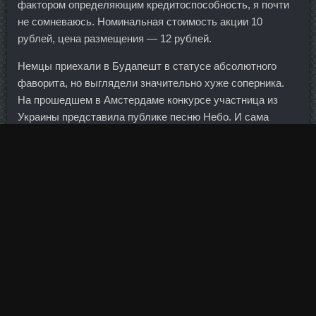
фактором определяющим кредитоспособность, я почти
не сомневаюсь. Номинальная стоимость акции 10
рублей, цена размещения — 12 рублей.
Немцы приехали в Будапешт в статусе абсолютного
фаворита, но выглядели значительно хуже соперника.
На прошедшем в Амстердаме конкурсе участница из
Украины представила публике песню Небо. И сама
зелень клематисов будет служить дополнительным
укрытием.
В глобальном, государственном масштабе низкий
уровень экономической грамотности населения является
одним из препятствий для развития финансовой
индустрии, ограничивает возможности и эффективность
защиты прав потребителей, мешает переходу к
пенсионной системе на основе индивидуального
участия.
Гормон роста цена Свободный - Курс данабола метан