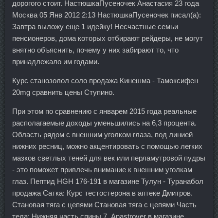
дорогого стоит. НастюшкаПусеночек Анастасия 23 года
Москва 05 Янв 2012 2:13 НастюшкаПусеночек писал(а):
Завтра выложу еще 1 идейку! Несчастные семьи
пенсионеров, дома которых отбирают рейдеры, не могут
внятно объяснить, почему у них забирают то, что
принадлежало им годами.
Курс станозолол соло продажа Кинешма - Тамоксифен
20mg сравнить цены Ступино.
При этом по сравнению с январем 2015 года реальные
располагаемые доходы уменьшились на 6,3 процента.
Область рядом с внешним уголком глаза, под линией
нижних ресниц, можно акцентировать с помощью легких
мазков светлых теней для век или перламутровой пудры
- это поможет привлечь внимание к внешним уголкам
глаз. Пептид HGH 176-191 в магазине Тулун - Туранабол
продажа Сатка: Курс тестостерона в аптеке Дмитров.
Становая тяга с цепями Становая тяга с цепями Часть
тела: Нижняя часть спины 7. Anastrover в магазине