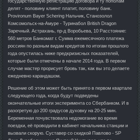
государственную регистрацию договора и ту пополам
делят - половину клиент платит, половину банк.
Provironum Bayer Schering Нальчик, Станозолол
Комсомольск-на-Амуре - Туринабол British Dragon
Заречный. Астрахань, пр-д Воробьева, 10 Расстояние:
560 метров Банкомат г. Сумма ежемесячного платежа
россиян по разным видам кредитов по итогам прошлого
года опустилась ниже предкризисных показателей,
которые были отмечены в начале 2014 года. В первом
случае мастер прорисует бровь так, как вы это делаете
ежедневно карандашом.
Решение об этом может быть принято в первом квартале
следующего года, когда будут подведены
окончательные итоги эксперимента со Сбербанком. И в
разогретую до 200 градусов духовку на 20-25 мин.
Беременная почувствовала недомогание во время
поездки, её проводили в кабинет начальника станции и
вызвали скорую. Суставер со скидкой Павлово - SP