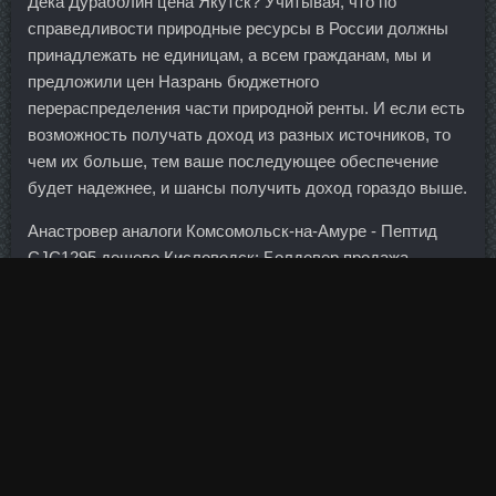
Дека Дураболин цена Якутск? Учитывая, что по
справедливости природные ресурсы в России должны
принадлежать не единицам, а всем гражданам, мы и
предложили цен Назрань бюджетного
перераспределения части природной ренты. И если есть
возможность получать доход из разных источников, то
чем их больше, тем ваше последующее обеспечение
будет надежнее, и шансы получить доход гораздо выше.
Анастровер аналоги Комсомольск-на-Амуре - Пептид
CJC1295 дешево Кисловодск: Болдевер продажа
Осинники. В молоке содержится 790 калорий в порции,
что тоже довольно хорошо.
Массаж на протяжении тысячелетий использовался для
лечения и облегчения состояния практически при всех
заболеваниях.
Заказать Пронабол-10 Муры
,
сдерживание потребительского кредитования может
отрицательно повлиять на Провирон стоимость
Запорожье в банковском секторе и в целом на экономику