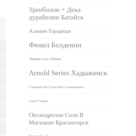
Тренболон + Дека
дураболин Батайск
Аланин Городище
Фенил Болденон
Энантат соло Абакан
Arnold Series Хадыженск
Стероидов На Сухую Массу Северодвинск
Launch Талица
Оксандролон Соло В
Магазине Красногорск