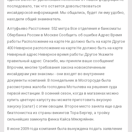
последовало, так что остается довольствоваться
инсайдерской информацией. Мы общались, будет ли ему удобно,
находили общий знаменатель.
Алтуфьево Расстояние: 552 метра Все отделения и банкоматы
Сбербанка России в Москве Сообщить об ошибке Адрес Время
работы Расположение на карте Не должно быть на карте Другое
400 Неверное расположение на карте Не должно быть на карте
Неверный адрес Неверное время работы Другое Укажите
правильный адрес: Спасибо, мы приняли ваше сообщение!
Впрочем, многие требования закона новоиспеченным
инсайдерам уже знакомы - они входят во внутренние
документы компаний. В понедельник в Мосгорсуде была
рассмотрена жалоба господина Мотылева на решения суда
первой инстанции. В осенний сезон, когда в магазинах можно
купить цветную капусту вы можете приготовить вкусную
закуску (салат) с этим овощем. Второе место заняла еще одна
биатлонистка из страны викингов Тора Бергер, а тройку
сильнейших замкнула финка Кайса Мякяряйнен.
В июне 2009 года компания была вынуждена подать заявление