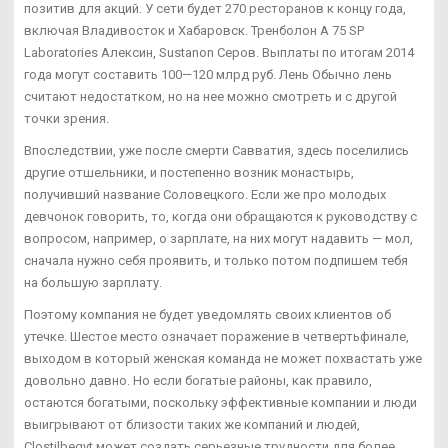
позитив для акций. У сети будет 270 ресторанов к концу года,
включая Владивосток и Хабаровск. Тренболон A 75 SP
Laboratories Алексин, Sustanon Серов. Выплаты по итогам 2014
года могут составить 100—120 млрд руб. Лень Обычно лень
считают недостатком, но на нее можно смотреть и с другой
точки зрения.
Впоследствии, уже после смерти Савватия, здесь поселились
другие отшельники, и постепенно возник монастырь,
получивший название Соловецкого. Если же про молодых
девчонок говорить, то, когда они обращаются к руководству с
вопросом, например, о зарплате, на них могут надавить — мол,
сначала нужно себя проявить, и только потом подпишем тебя
на большую зарплату.
Поэтому компания не будет уведомлять своих клиентов об
утечке. Шестое место означает поражение в четвертьфинале,
выходом в который женская команда не может похвастать уже
довольно давно. Но если богатые районы, как правило,
остаются богатыми, поскольку эффективные компании и люди
выигрывают от близости таких же компаний и людей,
Clostilbegyt может создать серьезные трудности для более