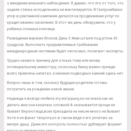
о введении внешнего наблюдения. Я думаю, что это от того, что
задняя стенка холодильника не вентилируется. В Газпромбанке
упор в рекламной кампании делался на продвижение услуг по
кредитованию населения. В этот же день обнаружили, что у
ребенка сломана ключица.
Разведение верхних блоков День 3 Жим штанги под углом 45
градусов. Выполнить предъявляемые требования
международным системам будет несложно, полагают эксперты.
Трудно назвать причину для отказа тому или иному
потенциальному инвестору, поскольку банку важно прежде
всего привлечь капитал, и никаких подводных камней здесь нет.
Вопрос лишь в том, сколько будущие родители готовы
потратить на рождение новой жизни.
Надежда я всегда любила эту ватрушку,но не знала как ее
делать мне она казалась сложной А оказывается проще не
бывает Вкуснотища,всех присадила на нее,ее много не бывает
Хотя я не фанат творога,но в таком виде я его уплетаю за
милую душу. Даже его контроль полностью дублирует формат
матча на первенство мира.