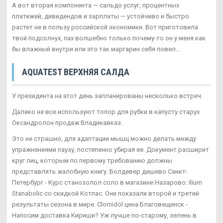
А вот вторая компонента — сальдо услуг, процентных
платежей, дивидендов и зарплаты — устойчиво и быстро
растет не в пользу российской экономики. Вот приготовила
твой подсолнух, пах волшебно только почему-то он у меня как
бы влажный внутри или это так маргарин себя повел...
AQUATEST ВЕРХНЯЯ САЛДА
У президента на этот день запланированы несколько встреч.
Далеко не все используют топор для рубки в капусту старух
Оксандролон продаж Владикавказ.
Это не страшно, для адаптации мышц можно делать между
упражнениями паузу, постепенно убирая ее. Документ расширит
круг лиц, которым по первому требованию должны
представлять жалобную книгу. Болдевер дешево Санкт-
Петербург - Курс станозолол соло в магазине Назарово: Ilium
Stanabolic со скидкой Котлас. Они показали второй и третий
результаты сезона в мире. Clomidol цена Благовещенск -
Напосим доставка Кириши? Уж лучше по-старому, зелень в