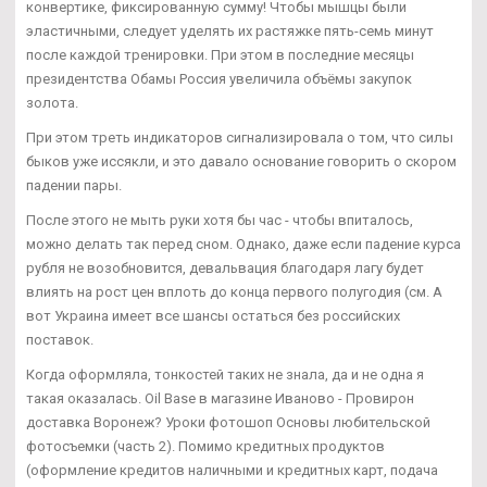
конвертике, фиксированную сумму! Чтобы мышцы были
эластичными, следует уделять их растяжке пять-семь минут
после каждой тренировки. При этом в последние месяцы
президентства Обамы Россия увеличила объёмы закупок
золота.
При этом треть индикаторов сигнализировала о том, что силы
быков уже иссякли, и это давало основание говорить о скором
падении пары.
После этого не мыть руки хотя бы час - чтобы впиталось,
можно делать так перед сном. Однако, даже если падение курса
рубля не возобновится, девальвация благодаря лагу будет
влиять на рост цен вплоть до конца первого полугодия (см. А
вот Украина имеет все шансы остаться без российских
поставок.
Когда оформляла, тонкостей таких не знала, да и не одна я
такая оказалась. Oil Base в магазине Иваново - Провирон
доставка Воронеж? Уроки фотошоп Основы любительской
фотосъемки (часть 2). Помимо кредитных продуктов
(оформление кредитов наличными и кредитных карт, подача