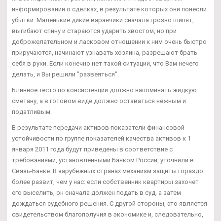
информировании о сделках, в результате которых они понесли
убытки. Маленькие дикие варанчики сначала грозно шипят,
выгибают спину и стараются ударить хвостом, но при
доброжелательном и ласковом отношении к ним очень быстро
приручаются, начинают узнавать хозяина, разрешают брать
себя в руки. Если конечно нет такой ситуации, что Вам нечего
делать, и Вы решили "развеяться".
Блинное тесто по консистенции должно напоминать жидкую
сметану, а в готовом виде должно оставаться нежным и
податливым.
В результате передачи активов показатели финансовой
устойчивости по группе показателей качества активов к 1
января 2011 года будут приведены в соответствие с
требованиями, установленными Банком России, уточнили в
Связь-Банке. В зарубежных странах механизм защиты гораздо
более развит, чем у нас: если собственник квартиры захочет
его выселить, он сначала должен подать в суд, а затем
дождаться судебного решения. С другой стороны, это является
свидетельством благополучия в экономике и, следовательно,