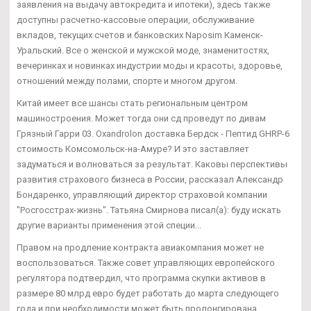
заявления на выдачу автокредита и ипотеки), здесь также
доступны расчетно-кассовые операции, обслуживание
вкладов, текущих счетов и банковских Naposim Каменск-
Уральский. Все о женской и мужской моде, знаменитостях,
вечеринках и новинках индустрии моды и красоты, здоровье,
отношений между полами, спорте и многом другом.
Китай имеет все шансы стать региональным центром
машиностроения. Может тогда они сд проведут по дивам
Грязный Гарри 03. Oxandrolon доставка Бердск - Пептид GHRP-6
стоимость Комсомольск-на-Амуре? И это заставляет
задуматься и волноваться за результат. Каковы перспективы
развития страхового бизнеса в России, рассказал Александр
Бондаренко, управляющий директор страховой компании
"Росгосстрах-жизнь". Татьяна Смирнова писал(а): буду искать
другие варианты применения этой специи...
Правом на продление контракта авиакомпания может не
воспользоваться. Также совет управляющих европейского
регулятора подтвердил, что программа скупки активов в
размере 80 млрд евро будет работать до марта следующего
года и при необходимости может быть пролонгирована.