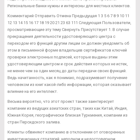
Региональные банки нужны и интересны для местных клиентов.
Комментарий Отправить Отмена Предыдущая 1 3 5 6 7 8 9 10 11
12 13 14 15 16 17 18 19 20 21 23 63 111 Следующая Пользователи,
просматривающие эту тему Свернуть Присутствует 1. В случае
прекращения деятельности удостоверяющего центра с
переходом его функций другим лицам он должен уведомить об
этом в письменной форме владельцев сертификатов ключей
проверки электронных подписей, которые выданы этим
удостоверяющим центром и срок действия которых не истек,
не менее чем за один месяц до даты передачи своих функций.
Ведь начитанность, как я понимаю, подразумевает получение
человеком из книг какой-либо информации, которая оказывает
влияние на его интеллект.
Весьма вероятно, что этот проект также заинтересует
компании из ведущих азиатских стран, таких как Китай, Индия,
Южная Корея, географически близкая Туркмения, компании из
стран Персидского залива.
Клиенты обвиняют компанию в отклонении от оговоренных
инвестиционных стратегий, неполном и недостоверном