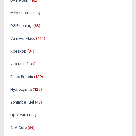
Dyma-Burn
(92)
Mega Forte
(130)
DSIP пептид
(83)
Carnivor Mass
(114)
Креакор
(84)
Vita Men
(139)
Paleo Protein
(139)
HydroxyElite
(129)
Yohimbe Fuel
(48)
Протеин
(122)
CLA Core
(69)