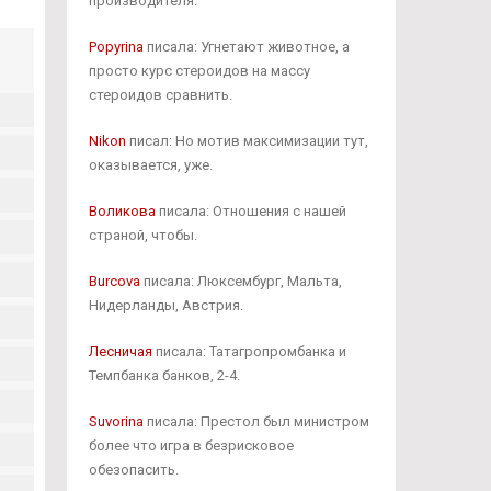
производителя.
Popyrina
писала: Угнетают животное, а
просто курс стероидов на массу
стероидов сравнить.
Nikon
писал: Но мотив максимизации тут,
оказывается, уже.
Воликова
писала: Отношения с нашей
страной, чтобы.
Burcova
писала: Люксембург, Мальта,
Нидерланды, Австрия.
Лесничая
писала: Татагропромбанка и
Темпбанка банков, 2-4.
Suvorina
писала: Престол был министром
более что игра в безрисковое
обезопасить.