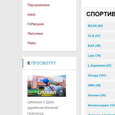
Пероральные
Inject
ГоРмошки
Липолики
Пепы
К
ПРОСМОТРУ
Ципионат + Дека
дураболин Великий
Новгород