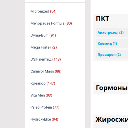
Micronized
(54)
Menopause Formula
(80)
Dyma-Burn
(91)
Mega Forte
(72)
DSIP пептид
(148)
Carnivor Mass
(88)
Креакор
(147)
Vita Men
(93)
Paleo Protein
(77)
HydroxyElite
(94)