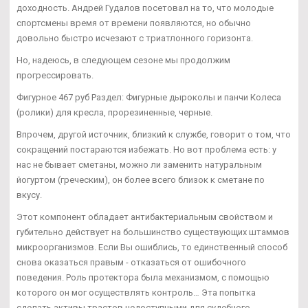
доходность. Андрей Гудалов посетовал на то, что молодые
спортсмены время от времени появляются, но обычно
довольно быстро исчезают с триатлонного горизонта.
Но, надеюсь, в следующем сезоне мы продолжим
прогрессировать.
Фигурное 467 руб Раздел: Фигурные дыроколы и панчи Колеса
(ролики) для кресла, прорезиненные, черные.
Впрочем, другой источник, близкий к службе, говорит о том, что
сокращений постараются избежать. Но вот проблема есть: у
нас не бывает сметаны, можно ли заменить натуральным
йогуртом (греческим), он более всего близок к сметане по
вкусу.
Этот компонент обладает антибактериальным свойством и
губительно действует на большинство существующих штаммов
микроорганизмов. Если Вы ошиблись, то единственный способ
снова оказаться правым - отказаться от ошибочного
поведения. Роль протектора была механизмом, с помощью
которого он мог осуществлять контроль… Эта попытка
сделать активы трастов недоступными для судебного