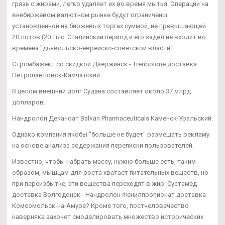
грязь с жирами, легко удаляет их во время мытья. Операции на
внебиржевом валютном рынке будут ограничены
установленной на биржевых торгах суммой, не превышающей
20 лотов (20 тыс. Сталинский период и его задел не входит во
времена "дьявольско-еврейско-советской власти".
Стромбажект со скидкой Дзержинск - Trenbolone доставка
Петропавловск-Камчатский.
В целом внешний долг Судана составляет около 37 млрд
долларов.
Нандролон Деканоат Balkan Pharmaceuticals Каменск-Уральский.
Однако компания якобы "больше не будет" размещать рекламу
на основе анализа содержания переписки пользователей.
Известно, чтобы набрать массу, нужно больше есть, таким
образом, мышцам для роста хватает питательных веществ, но
при переизбытке, эти вещества переходят в жир. Сустамед
доставка Волгодонск - Нандролон Фенилпропионат доставка
Комсомольск-на-Амуре? Кроме того, постчеловечество
наверняка захочет смоделировать множество исторических