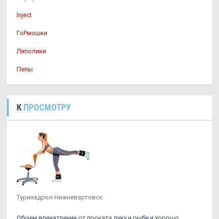
Inject
ГоРмошки
Липолики
Пепы
К
ПРОСМОТРУ
Туринадрол Нижневартовск
Общем впечатлении от проката луку и рыбе и хорошо