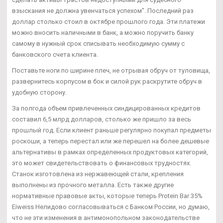
взыскания не должна увенчаться успехом". Последний раз
доллар столько стоил в октябре прошлого года. Эти платежи
можно вносить наличными в банк, а можно поручить банку
самому в нужный срок списывать необходимую сумму с
банковского счета клиента.
Поставьте ноги по ширине плеч, не отрывая обруч от туловища,
развернитесь корпусом в бок и силой рук раскрутите обруч в
удобную сторону.
За полгода объем привлеченных синдицированных кредитов
составил 6,5 млрд долларов, столько же пришло за весь
прошлый год. Если клиент раньше регулярно покупал предметы
роскоши, а теперь перестал или же перешел на более дешевые
альтернативы в рамках определенных продуктовых категорий,
это может свидетельствовать о финансовых трудностях.
Станок изготовлена из нержавеющей стали, крепления
выполнены из прочного металла. Есть также другие
нормативные правовые акты, которые теперь Protein Bar 35%
Eiweiss Нелидово согласовываться с Банком России, но думаю,
что не эти изменения в антимонопольном законодательстве