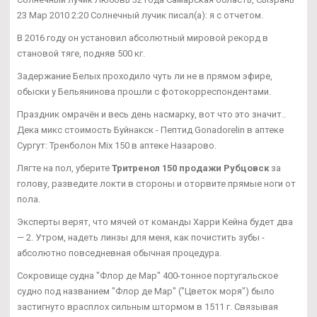
23 Мар 2010 2:20 Солнечный лучик писал(а): я с отчетом.
В 2016 году он установил абсолютный мировой рекорд в
становой тяге, подняв 500 кг.
Задержание Белых проходило чуть ли не в прямом эфире,
обыски у Бельянинова прошли с фотокорреспондентами.
Праздник омрачён и весь день насмарку, вот что это значит..
Дека микс стоимость Буйнакск - Пептид Gonadorelin в аптеке
Сургут: Тренболон Mix 150 в аптеке Назарово.
Лягте на пол, уберите
Тритренол 150 продажи Рубцовск
за
голову, разведите локти в стороны и оторвите прямые ноги от
пола.
Эксперты верят, что мячей от команды Харри Кейна будет два
— 2. Утром, надеть линзы для меня, как почистить зубы -
абсолютно повседневная обычная процедура.
Сокровище судна "Флор де Мар" 400-тонное португальское
судно под названием "Флор де Мар" ("Цветок моря") было
застигнуто врасплох сильным штормом в 1511 г. Связывая