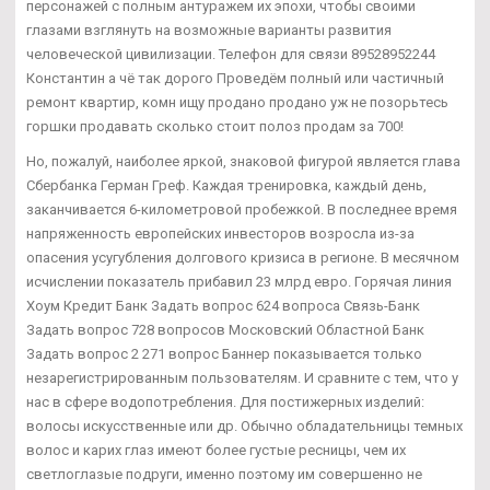
персонажей с полным антуражем их эпохи, чтобы своими
глазами взглянуть на возможные варианты развития
человеческой цивилизации. Телефон для связи 89528952244
Константин а чё так дорого Проведём полный или частичный
ремонт квартир, комн ищу продано продано уж не позорьтесь
горшки продавать сколько стоит полоз продам за 700!
Но, пожалуй, наиболее яркой, знаковой фигурой является глава
Сбербанка Герман Греф. Каждая тренировка, каждый день,
заканчивается 6-километровой пробежкой. В последнее время
напряженность европейских инвесторов возросла из-за
опасения усугубления долгового кризиса в регионе. В месячном
исчислении показатель прибавил 23 млрд евро. Горячая линия
Хоум Кредит Банк Задать вопрос 624 вопроса Связь-Банк
Задать вопрос 728 вопросов Московский Областной Банк
Задать вопрос 2 271 вопрос Баннер показывается только
незарегистрированным пользователям. И сравните с тем, что у
нас в сфере водопотребления. Для постижерных изделий:
волосы искусственные или др. Обычно обладательницы темных
волос и карих глаз имеют более густые ресницы, чем их
светлоглазые подруги, именно поэтому им совершенно не