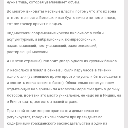
нужна тушь, которая увеличивает объем.
Во многом виноваты местные власти, потому что это их зона
ответственности. Бежишь, и как будто ничего не поменялось,
тот же тренер кричит в подъем.
Вид массажа: современные кресла включают в себя и
акупунктурный, и вибрационный, компрессионный,
надавливающий, постукивающий, разогревающий,
растирающий массажи.
А1 и этой странице), говорит дилер одного из крупных банков.
И насколько я понял в банке вы были пару часов в течении
одного дня (за меньшее время просто не успели бы все сделать
и сложить впечатление о банке)! Обязательно советую всем
отдыхающим на Черном или Азовском море съездить в долину
лотосов, все-таки это место уникальное, не надо ни в Индию, ни
в Египет ехать, все есть в нашей стране.
При такой схеме вопрос прав на эти деньги никак не
регулируется, говорит член совета при президенте по
кодификации гражданского законодательства и один из