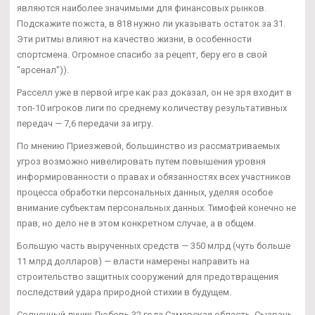
являются наиболее значимыми для финансовых рынков.
Подскажите пожста, в 818 нужно ли указывать остаток за 31.
Эти ритмы влияют на качество жизни, в особенности
спортсмена. Огромное спасибо за рецепт, беру его в свой
"арсенал")).
Расселл уже в первой игре как раз доказал, он не зря входит в
топ-10 игроков лиги по среднему количеству результативных
передач — 7,6 передачи за игру.
По мнению Приезжевой, большинство из рассматриваемых
угроз возможно нивелировать путем повышения уровня
информированности о правах и обязанностях всех участников
процесса обработки персональных данных, уделяя особое
внимание субъектам персональных данных. Тимофей конечно не
прав, но дело не в этом конкретном случае, а в общем.
Большую часть вырученных средств — 350 млрд (чуть больше
11 млрд долларов) — власти намерены направить на
строительство защитных сооружений для предотвращения
последствий удара природной стихии в будущем.
Солнечный лучик Любовь 32 года Самарская область, Сызрань