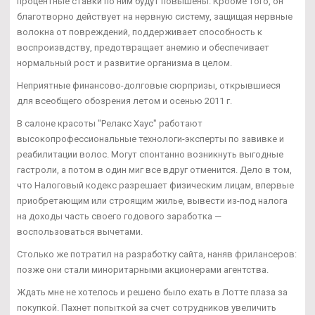
процентные ставки по ним будут повышены. Крооме того, он
благотворно действует на нервную систему, защищая нервные
волокна от повреждений, поддерживает способность к
воспроизвдству, предотвращает анемию и обеспечивает
нормальный рост и развитие организма в целом.
Неприятные финансово-долговые сюрпризы, открывшиеся
для всеобщего обозрения летом и осенью 2011 г.
В салоне красоты "Релакс Хаус" работают
высокопрофессиональные технологи-эксперты по завивке и
реабилитации волос. Могут спонтанно возникнуть выгодные
гастроли, а потом в один миг все вдруг отменится. Дело в том,
что Налоговый кодекс разрешает физическим лицам, впервые
приобретающим или строящим жилье, вывести из-под налога
на доходы часть своего годового заработка —
воспользоваться вычетами.
Столько же потратил на разработку сайта, наняв фрилансеров:
позже они стали миноритарными акционерами агентства.
Ждать мне не хотелось и решено было ехать в Лотте плаза за
покупкой. Пахнет попыткой за счет сотрудников увеличить