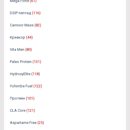
Mega Forte
(61)
DSIP пептид
(116)
Carnivor Mass
(82)
Креакор
(44)
Vita Men
(80)
Paleo Protein
(131)
HydroxyElite
(118)
Yohimbe Fuel
(122)
Протеин
(101)
CLA Core
(121)
Aspartame Free
(25)