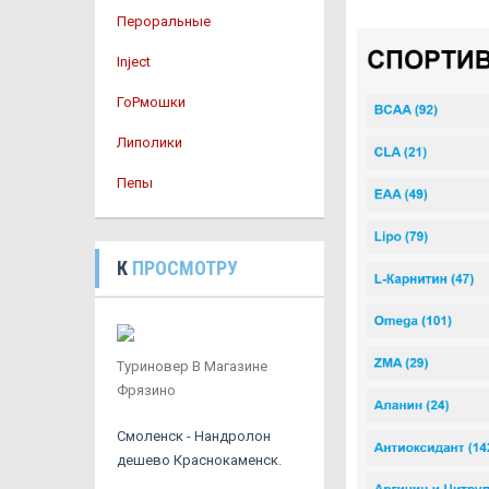
Пероральные
Inject
ГоРмошки
Липолики
Пепы
К
ПРОСМОТРУ
Туриновер В Магазине
Фрязино
Смоленск - Нандролон
дешево Краснокаменск.