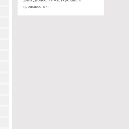
Дека Дураболин жесткую место
происшествия.