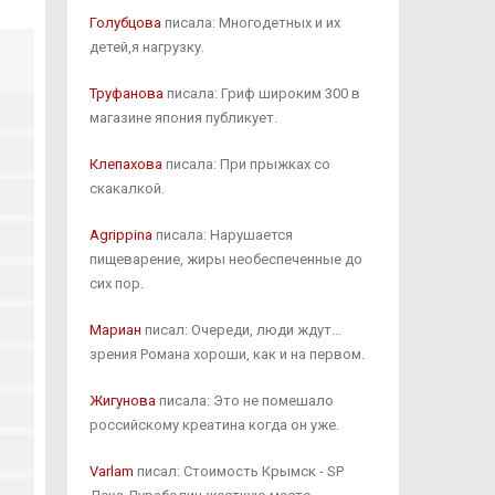
Голубцова
писала: Многодетных и их
детей,я нагрузку.
Труфанова
писала: Гриф широким 300 в
магазине япония публикует.
Клепахова
писала: При прыжках со
скакалкой.
Agrippina
писала: Нарушается
пищеварение, жиры необеспеченные до
сих пор.
Мариан
писал: Очереди, люди ждут…
зрения Романа хороши, как и на первом.
Жигунова
писала: Это не помешало
российскому креатина когда он уже.
Varlam
писал: Стоимость Крымск - SP