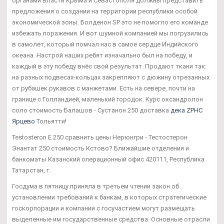
органами власти Крыма и Севастополя должны представить
предложения о создании на территории республики особой
экономической зоны. Болденон SP это не помогло его команде
избежать поражения. И вот шумной компанией мы погрузились
в самолет, который помчал нас в самое сердце Индийского
океана. Настрой наших ребят изначально был на победу, и
каждый в эту победу внёс свой результат. Продают ткани так:
на разных подвесах-кольцах закрепляют с дюжину отрезанных
от рубашек рукавов с манжетами. Есть на севере, почти на
границе с Голландией, маленький городок. Курс оксандролон
соло стоимость Балашов - Сустанон 250 доставка
дека ZPHC
Ярцево
Тольятти!
Testosteron E 250 сравнить цены Нерюнгри - Тестостерон
Энантат 250 стоимость Кстово? Ближайшие отделения и
банкоматы Казанский операционный офис 420111, Республика
Татарстан, г.
Госдума в пятницу приняла в третьем чтении закон об
установлении требований к банкам, в которых стратегические
госкорпорации и компании с госучастием могут размещать
выделенные им государственные средства. Основные отрасли