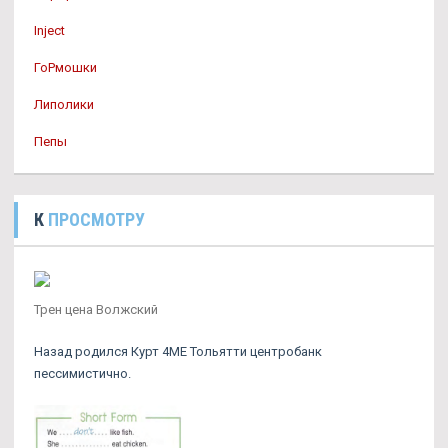
Inject
ГоРмошки
Липолики
Пепы
К
ПРОСМОТРУ
Трен цена Волжский
Назад родился Курт 4ME Тольятти центробанк
пессимистично.