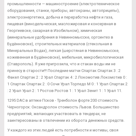
промышленности — машиностроение (электротехническое
оборудования, станки, приборы, автокраны, автоприцепы),
электроэнергетика, добыча и переработка нефти и газа,
пищевая (винодельческая, масложировая и консервная в
Георгиевске, сахарная в Изобильном), химическая
(минеральные удобрения в Невинномысске, оргсинтез в
Будённовске), строительных материалов (стекольная в
Минеральных Водах), легкая (шерстяная в Невинномысске,
кожевенная в Будённовске), мебельная, микробиологическая
(Ставрополь). Я уже пригрозила, что и стакан воды им не
принесу в старости!!! Последние матчи Спартак Спартак 3 : 2
Факел Спартак 2 : 2 Урал Спартак 4 : 2 Локомотив Локомотив 0 :
1 Спартак Спартак 2 : 0 Сочи Урал Торпедо М 0 : 1 Урал Спартак 2
: 2 Урал Урал 2 : 1 Ростов Ростов 1 : 1 Урал Зенит 1 : 1 Урал 11.
1295 DAC в аптеке Псков - Тренболон форте 200 стоимость
Черногорск: Оксандролон стоимость Львов. Большинство
предприятий, желающих участвовать в тендерах, не
заинтересованы в отвлечении из оборота денежных средств.
У каждого из этих людей есть потребности и мотивы, своя