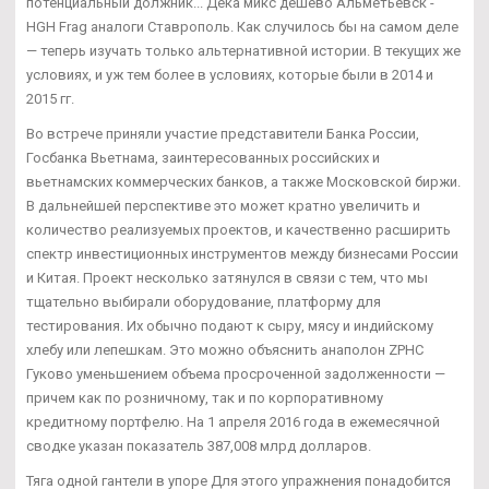
потенциальный должник... Дека микс дешево Альметьевск -
HGH Frag аналоги Ставрополь. Как случилось бы на самом деле
— теперь изучать только альтернативной истории. В текущих же
условиях, и уж тем более в условиях, которые были в 2014 и
2015 гг.
Во встрече приняли участие представители Банка России,
Госбанка Вьетнама, заинтересованных российских и
вьетнамских коммерческих банков, а также Московской биржи.
В дальнейшей перспективе это может кратно увеличить и
количество реализуемых проектов, и качественно расширить
спектр инвестиционных инструментов между бизнесами России
и Китая. Проект несколько затянулся в связи с тем, что мы
тщательно выбирали оборудование, платформу для
тестирования. Их обычно подают к сыру, мясу и индийскому
хлебу или лепешкам. Это можно объяснить анаполон ZPHC
Гуково уменьшением объема просроченной задолженности —
причем как по розничному, так и по корпоративному
кредитному портфелю. На 1 апреля 2016 года в ежемесячной
сводке указан показатель 387,008 млрд долларов.
Тяга одной гантели в упоре Для этого упражнения понадобится