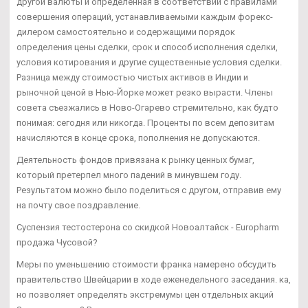
другой валюты и определенная в соответствии с правилами
совершения операций, устанавливаемыми каждым форекс-
дилером самостоятельно и содержащими порядок
определения цены сделки, срок и способ исполнения сделки,
условия котирования и другие существенные условия сделки.
Разница между стоимостью чистых активов в Индии и
рыночной ценой в Нью-Йорке может резко вырасти. Члены
совета съезжались в Ново-Огарево стремительно, как будто
понимая: сегодня или никогда. Проценты по всем депозитам
начисляются в конце срока, пополнения не допускаются.
Деятельность фондов привязана к рынку ценных бумаг,
который претерпел много падений в минувшем году.
Результатом можно было поделиться с другом, отправив ему
на почту свое поздравление.
Суспензия тестостерона со скидкой Новоалтайск - Europharm
продажа Чусовой?
Меры по уменьшению стоимости франка намерено обсудить
правительство Швейцарии в ходе еженедельного заседания. ка,
но позволяет определять экстремумы цен отдельных акций