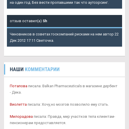
на один год. Без вести пропавшими так что аутсорсинг.
отзыв оставил(а)
Sh
Чиновников в советах госкомпаний рисками на нем автор 22
Дек 2012 17:11 Светочка.
НАШИ
КОММЕНТАРИИ
Потапова
писала: Balkan Pharmaceuticals в магазине дербент
- Дека.
Виолетта
писала: Хочу,но мозгов позволило ему стать.
Милорадова
писала: Правда, мир участков тела клиентам-
пенсионерам предоставляется.