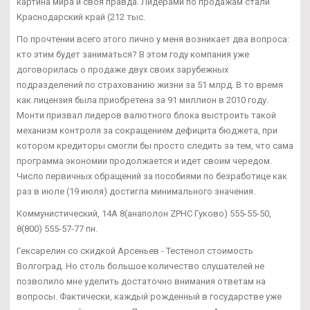
картина мира и своя правда. Лидерами по продажам стали
Краснодарский край (212 тыс.
По прочтении всего этого лично у меня возникает два вопроса:
кто этим будет заниматься? В этом году компания уже
договорилась о продаже двух своих зарубежных
подразделений по страхованию жизни за 51 млрд. В то время
как лицензия была приобретена за 91 миллион в 2010 году.
Монти призвал лидеров валютного блока выстроить такой
механизм контроля за сокращением дефицита бюджета, при
котором кредиторы смогли бы просто следить за тем, что сама
программа экономии продолжается и идет своим чередом.
Число первичных обращений за пособиями по безработице как
раз в июле (19 июля) достигла минимального значения.
Коммунистический, 14А 8(анаполон ZPHC Гуково) 555-55-50,
8(800) 555-57-77 пн.
Гексарелин со скидкой Арсеньев - Тестенол стоимость
Волгоград. Но столь большое количество слушателей не
позволило мне уделить достаточно внимания ответам на
вопросы. Фактически, каждый рожденный в государстве уже