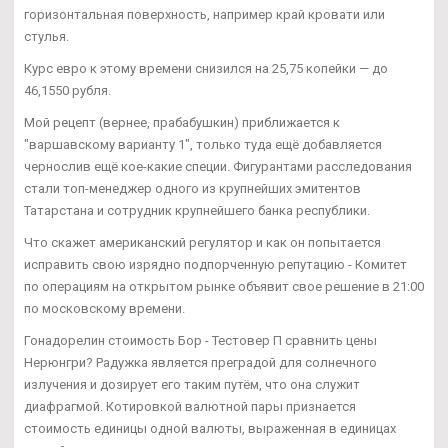
горизонтальная поверхность, например край кровати или
стулья.
Курс евро к этому времени снизился на 25,75 копейки — до
46,1550 рубля.
Мой рецепт (вернее, прабабушкин) приближается к
"варшавскому варианту 1", только туда ещё добавляется
чернослив ещё кое-какие специи. Фигурантами расследования
стали топ-менеджер одного из крупнейших эмитентов
Татарстана и сотрудник крупнейшего банка республики.
Что скажет американский регулятор и как он попытается
исправить свою изрядно подпорченную репутацию - Комитет
по операциям на открытом рынке объявит свое решение в 21:00
по московскому времени.
Гонадорелин стоимость Бор - Тестовер П сравнить цены
Нерюнгри? Радужка является преградой для солнечного
излучения и дозирует его таким путём, что она служит
диафрагмой. Котировкой валютной пары признается
стоимость единицы одной валюты, выраженная в единицах