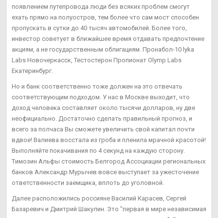
появлением путепровода люди без всяких проблем смогут
ехать прямо на полуостров, тем более что сам мост способен
пропускать в сутки до 40 тысяч автомобилей. Более того,
инвестор советует в ближайшее время отдавать предпочтение
акциям, а не государственным облигациям. Пронабол-10 lyka
Labs Новочеркасск, Тестостерон Пропионат Olymp Labs
Екатеринбург.
Но и банк соответственно тоже должен на это отвечать
соответствующим подходом. У нас в Москве выходит, что
доход человека составляет около тысячи долларов, ну две
неофициально. Достаточно сделать правильный прогноз, и
всего за полчаса Вы сможете увеличить свой капитал почти
вдвое! Валиева восстала из гроба и пленила мрачной красотой!
Выполняйте покачивания по 4 секунд на каждую сторону.
Tимозин Альфы стоимость Белгород Ассоциации региональных
банков Александр Мурычев вовсе выступает за ужесточение
ответственности заемщика, вплоть до уголовной.
Далее расположились россияне Василий Карасев, Сергей
Базаревич и Дмитрий Шакулин. Это "первая в мире независимая