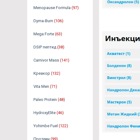
Menopause Formula
(97)
Dyma-Burn
(106)
Mega Forte
(63)
DSIP пептид
(38)
Carnivor Mass
(141)
Креакор
(132)
Vita Men
(71)
Paleo Protein
(48)
HydroxyElite
(46)
Yohimbe Fuel
(122)
Протеин
(99)