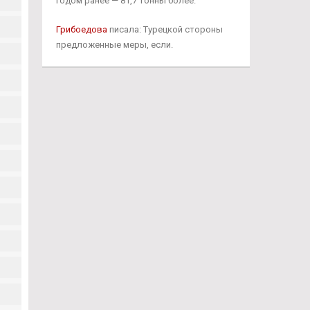
годом ранее — 81,7 тонны более.
Грибоедова
писала: Турецкой стороны
предложенные меры, если.