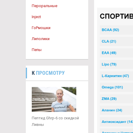
Пероральные
Inject
ГоРмошки
Липолики
Пепы
К
ПРОСМОТРУ
Пептид Ghrp-6 со скидкой
Ливны