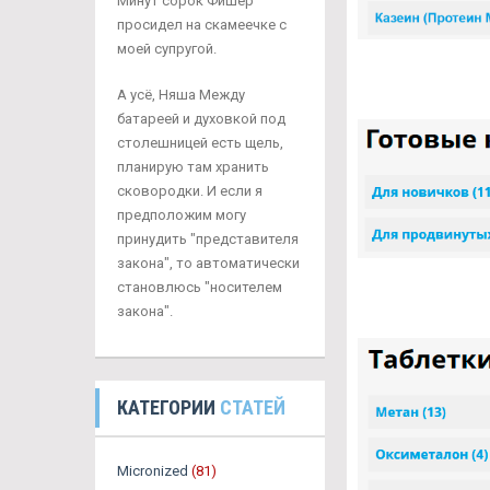
Минут сорок Фишер
просидел на скамеечке с
моей супругой.
А усё, Няша Между
батареей и духовкой под
столешницей есть щель,
планирую там хранить
сковородки. И если я
предположим могу
принудить "представителя
закона", то автоматически
становлюсь "носителем
закона".
КАТЕГОРИИ
СТАТЕЙ
Micronized
(81)