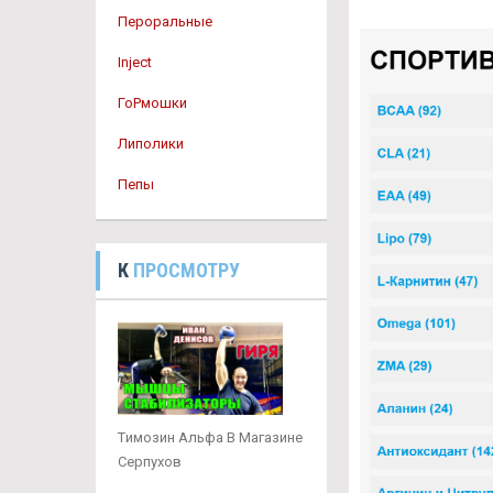
Пероральные
Inject
ГоРмошки
Липолики
Пепы
К
ПРОСМОТРУ
Tимозин Альфа В Магазине
Серпухов