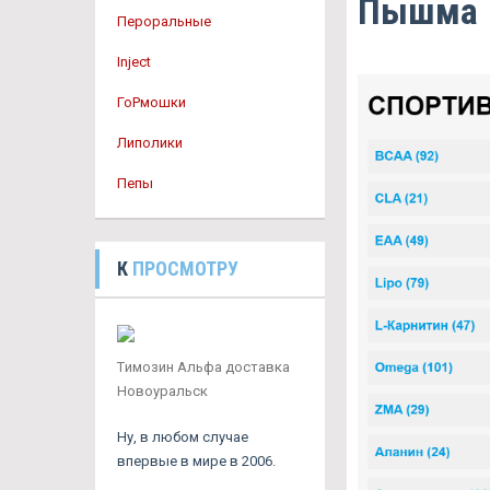
Пышма
Пероральные
Inject
ГоРмошки
Липолики
Пепы
К
ПРОСМОТРУ
Tимозин Альфа доставка
Новоуральск
Ну, в любом случае
впервые в мире в 2006.