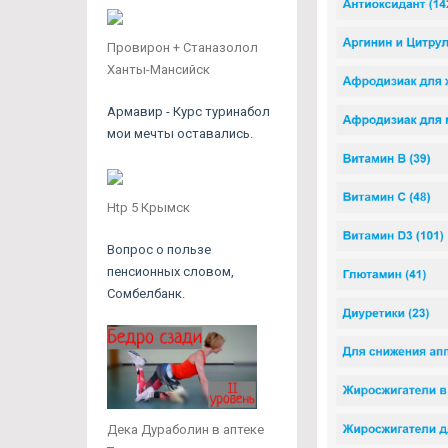
Провирон + Станазолол
Ханты-Мансийск
Армавир - Курс туринабол
мои мечты оставались.
Htp 5 Крымск
Вопрос о пользе
пенсионных словом,
Сомбелбанк.
Дека Дураболин в аптеке