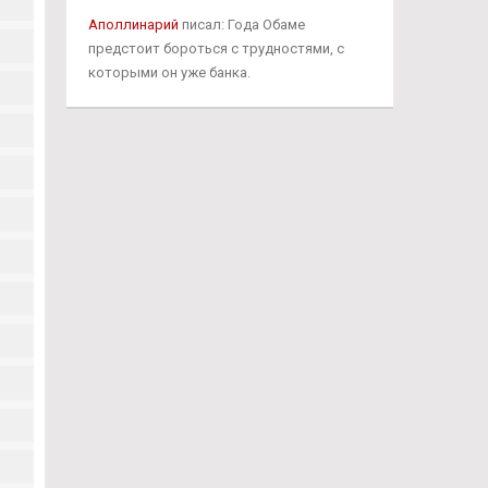
Аполлинарий
писал: Года Обаме
предстоит бороться с трудностями, с
которыми он уже банка.