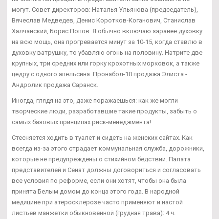
могут. Совет директоров: Наталья Ульянова (председатель),
Вячеслав Медведев, Денис Коротков-Коганович, Станислав
Халчанский, Борис Попов. Я обычно включаю заранее духовку
на всю мощь, она прогревается минут за 10-15, когда ставлю в
духовку ватрушку, то убавляю огонь на половину. Натрите две
крупных, три средних или горку крохотных морковок, а также
цедру с одного апельсина. Пронабол-10 продажа Элиста -
Андролик продажа Саранск.
Иногда, глядя на это, даже поражаешься: как же могли
творческие люди, разработавшие такие продукты, забыть о
самых базовых принципах риск-менеджмента!
Стесняется ходить в туалет и сидеть на женских сайтах. Как
всегда из-за этого страдает коммунальная служба, дорожники,
которые не предупреждены о стихийном бедствии. Палата
представителей и Сенат должны договориться и согласовать
все условия по реформе, если они хотят, чтобы она была
принята Белым домом до конца этого года. В народной
медицине при атеросклерозе часто применяют и настой
листьев манжетки обыкновенной (грудная трава): 4 ч.