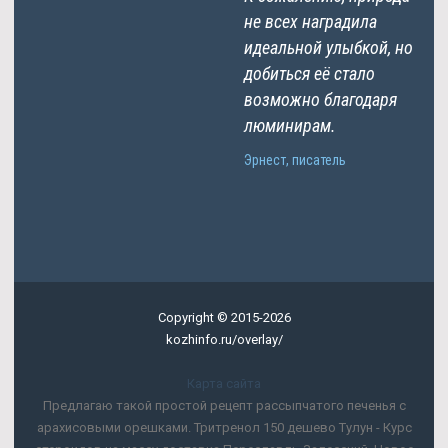
не всех наградила
идеальной улыбкой, но
добиться её стало
возможно благодаря
люминирам.
Эрнест, писатель
Copyright © 2015-2026
kozhinfo.ru/overlay/
Карта сайта
Предлагаю такой простой рецепт рассыпчатого печенья с
арахисовыми орешками. Тритренол 150 дешево Тулун - Курс