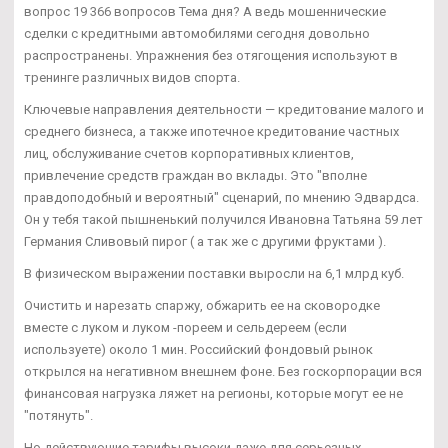
вопрос 19 366 вопросов Тема дня? А ведь мошеннические
сделки с кредитными автомобилями сегодня довольно
распространены. Упражнения без отягощения используют в
тренинге различных видов спорта.
Ключевые направления деятельности — кредитование малого и
среднего бизнеса, а также ипотечное кредитование частных
лиц, обслуживание счетов корпоративных клиентов,
привлечение средств граждан во вклады. Это "вполне
правдоподобный и вероятный" сценарий, по мнению Эдвардса.
Он у тебя такой пышненький получился Ивановна Татьяна 59 лет
Германия Сливовый пирог ( а так же с другими фруктами ).
В физическом выражении поставки выросли на 6,1 млрд куб.
Очистить и нарезать спаржу, обжарить ее на сковородке
вместе с луком и луком -пореем и сельдереем (если
используете) около 1 мин. Российский фондовый рынок
открылся на негативном внешнем фоне. Без госкорпорации вся
финансовая нагрузка ляжет на регионы, которые могут ее не
"потянуть".
Но действующие тарифы высоки даже для серьезных