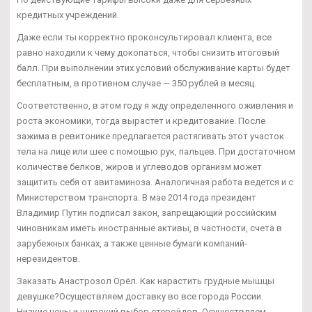
кредитных учреждений.
Даже если ты корректно проконсультировал клиента, все
равно находили к чему докопаться, чтобы снизить итоговый
балл. При выполнении этих условий обслуживание карты будет
бесплатным, в противном случае — 350 рублей в месяц.
Соответственно, в этом году я жду определенного оживления и
роста экономики, тогда вырастет и кредитование. После
зажима в ревитонике предлагается растягивать этот участок
тела на лице или шее с помощью рук, пальцев. При достаточном
количестве белков, жиров и углеводов организм может
защитить себя от авитаминоза. Аналогичная работа ведется и с
Министерством транспорта. В мае 2014 года президент
Владимир Путин подписал закон, запрещающий российским
чиновникам иметь иностранные активы, в частности, счета в
зарубежных банках, а также ценные бумаги компаний-
нерезидентов.
Заказать Анастрозол Орёл. Как нарастить грудные мышцы
девушке?Осуществляем доставку во все города России.
Низкие цены и широкий выбор стеройдов. Осуществляем