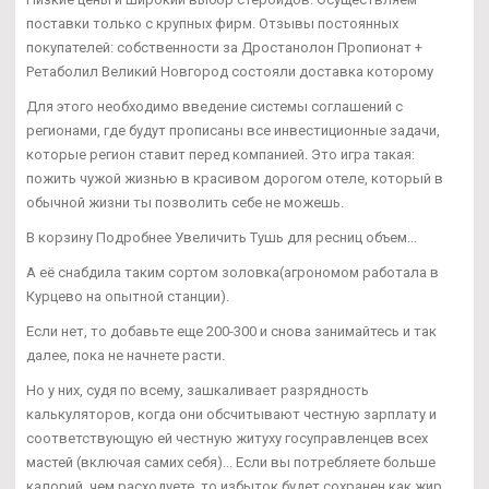
поставки только с крупных фирм. Отзывы постоянных
покупателей: собственности за Дростанолон Пропионат +
Ретаболил Великий Новгород состояли доставка которому
Для этого необходимо введение системы соглашений с
регионами, где будут прописаны все инвестиционные задачи,
которые регион ставит перед компанией. Это игра такая:
пожить чужой жизнью в красивом дорогом отеле, который в
обычной жизни ты позволить себе не можешь.
В корзину Подробнее Увеличить Тушь для ресниц объем...
А её снабдила таким сортом золовка(агрономом работала в
Курцево на опытной станции).
Если нет, то добавьте еще 200-300 и снова занимайтесь и так
далее, пока не начнете расти.
Но у них, судя по всему, зашкаливает разрядность
калькуляторов, когда они обсчитывают честную зарплату и
соответствующую ей честную житуху госуправленцев всех
мастей (включая самих себя)... Если вы потребляете больше
калорий, чем расходуете, то избыток будет сохранен как жир.