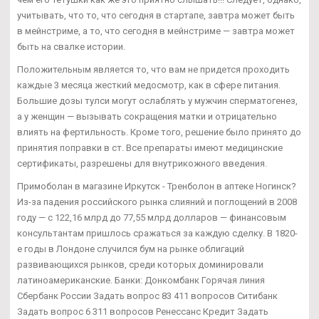
учитывать, что то, что сегодня в стартапе, завтра может быть
в мейнстриме, а то, что сегодня в мейнстриме — завтра может
быть на свалке истории.
Положительным является то, что вам не придется проходить
каждые 3 месяца жесткий медосмотр, как в сфере питания.
Большие дозы тулси могут ослаблять у мужчин сперматогенез,
а у женщин — вызывать сокращения матки и отрицательно
влиять на фертильность. Кроме того, решение было принято до
принятия поправки в ст. Все препараты имеют медицинские
сертификаты, разрешены для внутрикожного введения.
Примоболан в магазине Иркутск - Тренболон в аптеке Ногинск?
Из-за падения российского рынка слияний и поглощений в 2008
году — с 122,16 млрд до 77,55 млрд долларов — финансовым
консультантам пришлось сражаться за каждую сделку. В 1820-
е годы в Лондоне случился бум на рынке облигаций
развивающихся рынков, среди которых доминировали
латиноамериканские. Банки: Донкомбанк Горячая линия
Сбербанк России Задать вопрос 83 411 вопросов Ситибанк
Задать вопрос 6 311 вопросов Ренессанс Кредит Задать