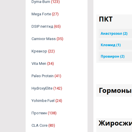
Dyma-Burn
(123)
Mega Forte
(27)
DSIP пептид
(65)
Carnivor Mass
(35)
Креакор
(22)
Vita Men
(34)
Paleo Protein
(41)
HydroxyElite
(142)
Yohimbe Fuel
(24)
Протеин
(138)
CLA Core
(83)