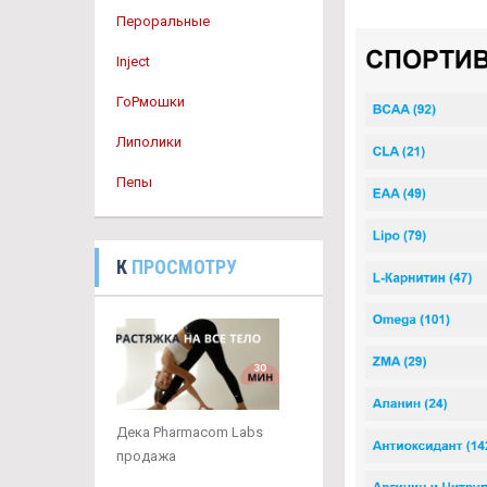
Пероральные
Inject
ГоРмошки
Липолики
Пепы
К
ПРОСМОТРУ
Дека Pharmacom Labs
продажа