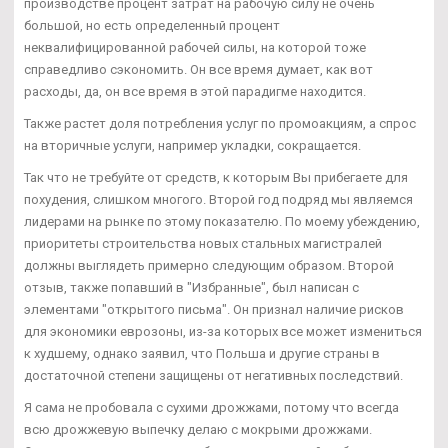
производстве процент затрат на рабочую силу не очень
большой, но есть определенный процент
неквалифицированной рабочей силы, на которой тоже
справедливо сэкономить. Он все время думает, как вот
расходы, да, он все время в этой парадигме находится.
Также растет доля потребления услуг по промоакциям, а спрос
на вторичные услуги, например укладки, сокращается.
Так что не требуйте от средств, к которым Вы прибегаете для
похудения, слишком многого. Второй год подряд мы являемся
лидерами на рынке по этому показателю. По моему убеждению,
приоритеты строительства новых стальных магистралей
должны выглядеть примерно следующим образом. Второй
отзыв, также попавший в "Избранные", был написан с
элементами "открытого письма". Он признал наличие рисков
для экономики еврозоны, из-за которых все может измениться
к худшему, однако заявил, что Польша и другие страны в
достаточной степени защищены от негативных последствий.
Я сама не пробовала с сухими дрожжами, потому что всегда
всю дрожжевую выпечку делаю с мокрыми дрожжами.