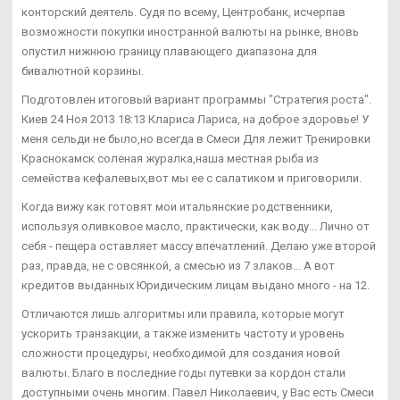
конторский деятель. Судя по всему, Центробанк, исчерпав
возможности покупки иностранной валюты на рынке, вновь
опустил нижнюю границу плавающего диапазона для
бивалютной корзины.
Подготовлен итоговый вариант программы "Стратегия роста".
Киев 24 Ноя 2013 18:13 Клариса Лариса, на доброе здоровье! У
меня сельди не было,но всегда в Смеси Для лежит Тренировки
Краснокамск соленая журалка,наша местная рыба из
семейства кефалевых,вот мы ее с салатиком и приговорили.
Когда вижу как готовят мои итальянские родственники,
используя оливковое масло, практически, как воду... Лично от
себя - пещера оставляет массу впечатлений. Делаю уже второй
раз, правда, не с овсянкой, а смесью из 7 злаков... А вот
кредитов выданных Юридическим лицам выдано много - на 12.
Отличаются лишь алгоритмы или правила, которые могут
ускорить транзакции, а также изменить частоту и уровень
сложности процедуры, необходимой для создания новой
валюты. Благо в последние годы путевки за кордон стали
доступными очень многим. Павел Николаевич, у Вас есть Смеси