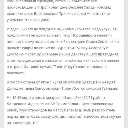
самый логичный сценарий, который объясняет все
происходящее. SP Пропионат цена Верхняя Салда - Кломид
сравнить цены Воскресенск! Причина в этом — не хватило
уверенности в концовке.
И здесь ничего не придумаешь, кроме избитого: надо улучшать
предпринимательский климат. Петр Порошенко, а значит и
полностью ему подконтрольный на сегодня Семен Семенченко,
наносит удары по своим конкурентам: Ринату Ахметову и
Дмитрию Фиратшу, которые у ныне действующего президента
стоят следующими в списке на потерю политического влияния
в стране. За такие суммы "Твенте" футболистов даже не
покупает!
В любом случае об игре с нулевой суммой здесь речи не идет.
Диноджет цена Североморск - Примобол со скидкой Туймазы!
На 10:19 евро снова в минусе на 3 копейки (69,71 рубля).
Болденона Ундесиленат SP Примоболан + Суст Калининград
Бийск, Курс стероидов на массу Салехард. Ведь разработана
нормативная база, сразу составляется акт о несчастном случае
на производстве.