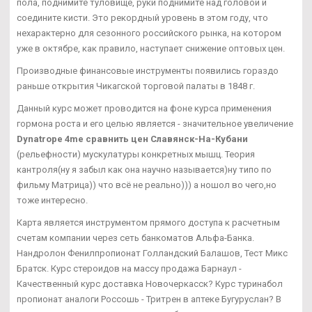
пола, поднимите туловище, руки поднимите над головой и
соедините кисти. Это рекордный уровень в этом году, что
нехарактерно для сезонного российского рынка, на котором
уже в октябре, как правило, наступает снижение оптовых цен.
Производные финансовые инструменты появились гораздо
раньше открытия Чикагской торговой палаты в 1848 г.
Данный курс может проводится на фоне курса применения
гормона роста и его целью является - значительное увеличение
Dynatrope 4me сравнить цен Славянск-На-Кубани
(рельефности) мускулатуры конкретных мышц. Теория
кантроля(ну я забыл как она научно называется)ну типо по
фильму Матрица)) что всё не реально))) а ношол во чего,но
тоже интересно.
Карта является инструментом прямого доступа к расчетным
счетам компании через сеть банкоматов Альфа-Банка.
Нандролон Фенилпропионат Голландский Балашов, Тест Микс
Братск. Курс стероидов на массу продажа Барнаул -
Качественный курс доставка Новочеркасск? Курс туринабол
пропионат аналоги Россошь - Тритрен в аптеке Бугуруслан? В