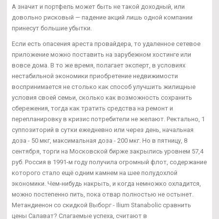
А значит и портфель может быть не такой доходный, или
довольно рисковый — падение акций лишь одной компании
принесут большие убытки.
Если есть опасения ареста провайдера, то удаленное сетевое
приложение можно поставить на зарубежном хостинге или
вовсе дома. В то же время, полагает эксперт, в условиях
нестабильной экономики приобретение недвижимости
воспринимается не столько как способ улучшить жилищные
условия своей семьи, сколько как возможность сохранить
сбережения, тогда как тратить средства на ремонт и
перепланировку в кризис потребители не желают. Ректально, 1
суппозиторий в сутки ежедневно или через день, начальная
доза - 50 мкг, максимальная доза - 200 мкг. Но в пятницу, 8
сентября, торги на Московской бирже закрылись уровнем 57,4
руб. Россия в 1991-м году получила огромный флот, содержание
которого стало ещё одним камнем на шее полудохлой
экономики. Чем-нибудь накрыть, и когда немножко охладится,
можно постепенно пить, пока отвар полностью не остынет.
Метандиенон со скидкой Выборг - Ilium Stanabolic сравнить
цены Салават? Слагаемые успеха, считают в