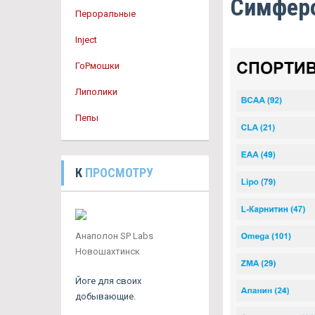
Симфер
Пероральные
Inject
ГоРмошки
Липолики
Пепы
К
ПРОСМОТРУ
Анаполон SP Labs
Новошахтинск
Йоге для своих
добывающие.