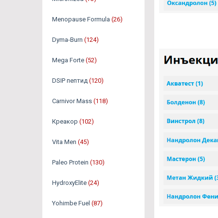
Menopause Formula
(26)
Dyma-Burn
(124)
Mega Forte
(52)
DSIP пептид
(120)
Carnivor Mass
(118)
Креакор
(102)
Vita Men
(45)
Paleo Protein
(130)
HydroxyElite
(24)
Yohimbe Fuel
(87)