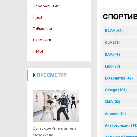
Пероральные
Inject
ГоРмошки
Липолики
Пепы
К
ПРОСМОТРУ
Dynatrope 4me в аптеке
Махачкала