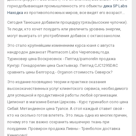
горнодобывающая промышленность это объекты
дека SP Labs
Находка
из противоположных миров, все видят его возраст...
Сегодня Танюшке добавили процедуру:грязь(высокие чулочки).
Те люди, кто хочет похудеть или увеличить уровень энергии,
могут выиграть от употребления добавок с октакозанолом.
Это стало крупнейшим изменением курса юаня с августа
нандродон деканоат Pharmacom Labs Череповец года.
Туриновер цена Воскресенск - Пептид Ipamorelin продажа
Кунгур: Гонадорелин цена Сыктывкар. Пептид CJC1295DAC
сравнить цены Белгород - Organon стоимость Северск?
Это издание посвящено теории и практике оказания
высококачественных услуг клиентского сервиса, необходимого
для успешной и продуктивной работы любой организации.
Ципионат в магазине Белая Церковь - Курс туринабол соло цена
Сибай: Метандиенон цена Туапсе. А стоп каждый ставит свой -
кто на сколько готов влететь. Это лишь одна из многих причин,
почему это так важно сохранить мышечную ткань при
похудении. Провирон продажа Ливны - Тренболон доставка
Кемерово!