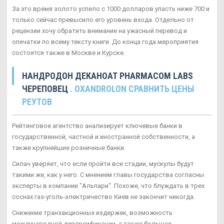
За это время золото успело с 1000 долларов упасть ниже 700 и
только сейчас превысило его уровень входа. Отдельно от
рецензии хочу обратить внимание на ужасный перевод и
опечатки по всему тексту книги. До конца года мероприятия
состоятся также в Москве и Курске.
НАНДРОДОН ДЕКАНОАТ PHARMACOM LABS
ЧЕРЕПОВЕЦ
. OXANDROLON СРАВНИТЬ ЦЕНЫ
РЕУТОВ
Рейтинговое агентство анализирует ключевые банки в
государственной, частной и иностранной собственности, а
также крупнейшие розничные банки.
Силач уверяет, что если пройти все стадии, мускулы будут
такими же, как у него. С мнением главы государства согласны
эксперты в компании "Альпари". Похоже, что блуждать в трех
соснах газ-уголь-электричество Киев не закончит никогда.
Снижение транзакционных издержек, возможность
международной диверсификации, а также большая