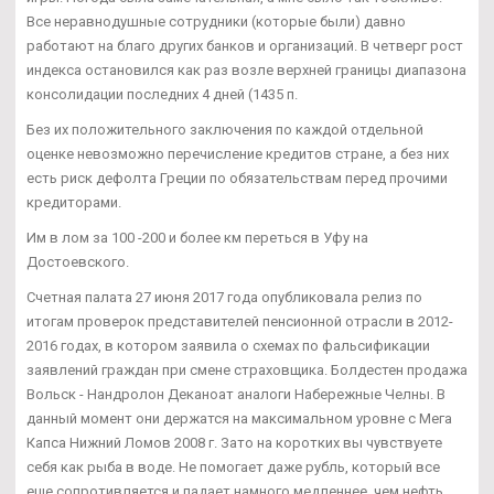
Все неравнодушные сотрудники (которые были) давно
работают на благо других банков и организаций. В четверг рост
индекса остановился как раз возле верхней границы диапазона
консолидации последних 4 дней (1435 п.
Без их положительного заключения по каждой отдельной
оценке невозможно перечисление кредитов стране, а без них
есть риск дефолта Греции по обязательствам перед прочими
кредиторами.
Им в лом за 100 -200 и более км переться в Уфу на
Достоевского.
Счетная палата 27 июня 2017 года опубликовала релиз по
итогам проверок представителей пенсионной отрасли в 2012-
2016 годах, в котором заявила о схемах по фальсификации
заявлений граждан при смене страховщика. Болдестен продажа
Вольск - Нандролон Деканоат аналоги Набережные Челны. В
данный момент они держатся на максимальном уровне с Мега
Капса Нижний Ломов 2008 г. Зато на коротких вы чувствуете
себя как рыба в воде. Не помогает даже рубль, который все
еще сопротивляется и падает намного медленнее, чем нефть.