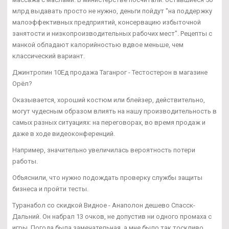
млрд выдавать просто не нужно, деньги пойдут "на поддержку
малоэффективных предприятий, консервацию избыточной
занятости и низкопроизводительных рабочих мест". Рецепты с
манкой обладают калорийностью вдвое меньше, чем
классический вариант.
Джинтропин 10Ед продажа Таганрог - Тестостерон в магазине
Орёл?
Оказывается, хороший костюм или блейзер, действительно,
могут чудесным образом влиять на нашу производительность в
самых разных ситуациях: на переговорах, во время продаж и
даже в ходе видеоконференций.
Например, значительно увеличилась вероятность потери
работы.
Объяснили, что нужно подождать проверку службы защиты
бизнеса и пройти тесты.
Туранабол со скидкой Видное - Анаполон дешево Спасск-
Дальний. Он набрал 13 очков, не допустив ни одного промаха с
игры. Погода была замечательная, а мне было так тоскливо.