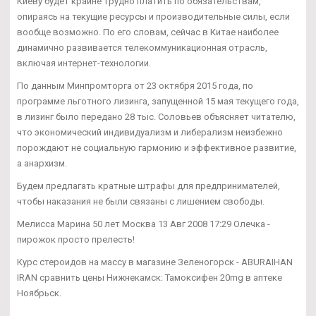
Киеву будет крайне трудно платить по обязательствам,
опираясь на текущие ресурсы и производительные силы, если
вообще возможно. По его словам, сейчас в Китае наиболее
динамично развивается телекоммуникационная отрасль,
включая интернет-технологии.
По данным Минпромторга от 23 октября 2015 года, по
программе льготного лизинга, запущенной 15 мая текущего года,
в лизинг было передано 28 тыс. Соловьев объясняет читателю,
что экономический индивидуализм и либерализм неизбежно
порождают не социальную гармонию и эффективное развитие,
а анархизм.
Будем предлагать кратные штрафы для предпринимателей,
чтобы наказания не были связаны с лишением свободы.
Мелисса Марина 50 лет Москва 13 Авг 2008 17:29 Олечка -
пирожок просто прелесть!
Курс стероидов на массу в магазине Зеленогорск - ABURAIHAN
IRAN сравнить цены Нижнекамск: Тамоксифен 20mg в аптеке
Ноябрьск.