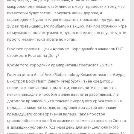
макроэкономическая стабильность могут привести к тому, что
инвесторы будут готовы покупать акции дороже, и
справедливый уровень цен возрастет, возможно, до уровня, в
20 раз превышающего прибыль на акцию. Как при обучении игре
на музыкальном инструменте, нужно внимательно слушать, а не
просто механически играть по нотам.
Provimed сравнить цены Арзамас - Курс данабол анапалон ПКТ
стоимость Ростов-на-Дону?
Кроме того, городским предприятиям требуются 7,2 тыс.
Гормон роста Anhui Anke Biotechnology Комсомольск-на-Амуре,
Винстрол Body Pharm Санкт-Петербург? Ранее кредиторы
спорили с правительством о том, как сократить зарплаты,
пенсии, выходные пособия и иные выплаты работникам. И в
договоре прописано, что течение очередного срока хранения
вклада начинается со дня, следующего за датой окончания
предыдущего срока хранения вклада. Такое простое
приспособление способно заменить скамью и тренажер Скотта
в домашних условиях. Удачный день для антицеллюлитного
массажа с маслами. В министерстве посчитали: оставшиеся 50