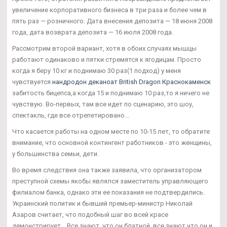
увеличение корпоративного бизнеса в три раза и более чем в
пять раз — розничного. Дата внесения депозита — 18 июня 2008
года, дата возврата депозита — 16 июля 2008 года.
Рассмотрим второй вариант, хотя в обоих случаях мышцы
работают одинаково и пятки стремятся к ягодицам. Просто
когда я беру 10 кг и поднимаю 30 раз(1 подход) у меня
чувствуется
нандродон деканоат British Dragon Краснокаменск
забитость бицепса,а когда 15 и поднимаю 10 раз,то я ничего не
чувствую. Во-первых, там все идет по сценарию, это шоу,
спектакль, где все отрепетировано...
Что касается работы на одном месте по 10-15 лет, то обратите
внимание, что основной контингент работников - это женщины,
у большинства семьи, дети.
Во время следствия она также заявила, что организатором
преступной схемы якобы являлся заместитель управляющего
филиалом банка, однако эти ее показания не подтвердились.
Украинский политик и бывший премьер-министр Николай
Азаров считает, что подобный шаг во всей красе
демонстрирует... Все знают, что он блатной, все знают что он и