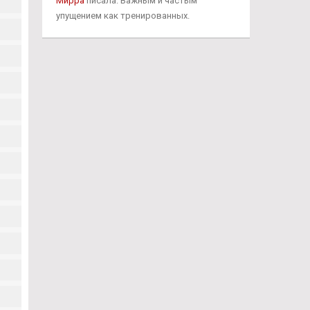
Мирра
писала: Важным и частым
упущением как тренированных.