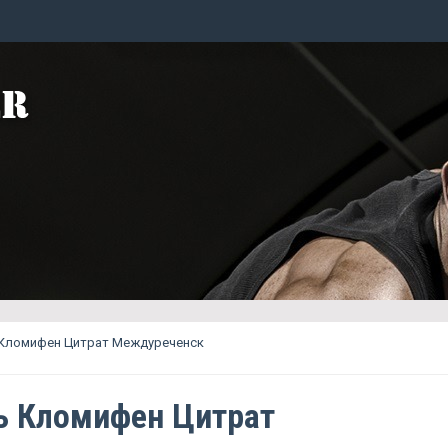
 Кломифен Цитрат Междуреченск
ь Кломифен Цитрат