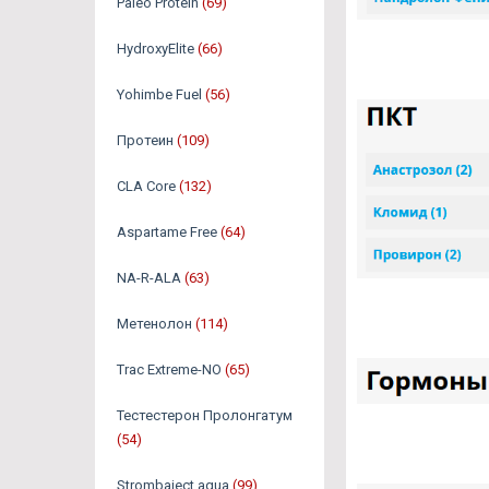
Paleo Protein
(69)
HydroxyElite
(66)
Yohimbe Fuel
(56)
Протеин
(109)
CLA Core
(132)
Aspartame Free
(64)
NA-R-ALA
(63)
Метенолон
(114)
Trac Extreme-NO
(65)
Тестестерон Пролонгатум
(54)
Strombaject aqua
(99)