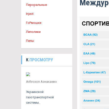
Междур
Пероральные
Inject
ГоРмошки
Липолики
Пепы
К
ПРОСМОТРУ
Arthroxon Азнакаево
Украинской
газотранспортной
системы.