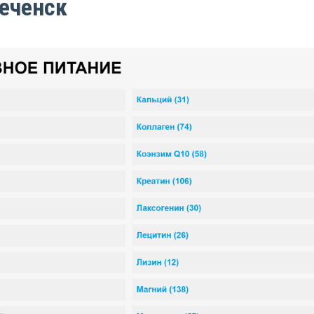
еченск