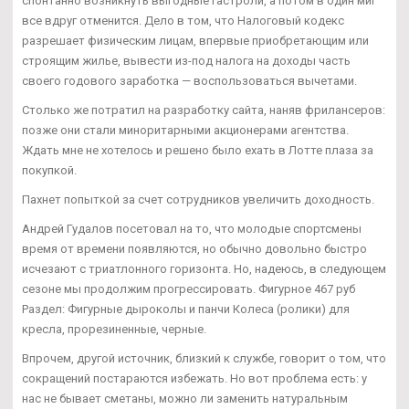
спонтанно возникнуть выгодные гастроли, а потом в один миг
все вдруг отменится. Дело в том, что Налоговый кодекс
разрешает физическим лицам, впервые приобретающим или
строящим жилье, вывести из-под налога на доходы часть
своего годового заработка — воспользоваться вычетами.
Столько же потратил на разработку сайта, наняв фрилансеров:
позже они стали миноритарными акционерами агентства.
Ждать мне не хотелось и решено было ехать в Лотте плаза за
покупкой.
Пахнет попыткой за счет сотрудников увеличить доходность.
Андрей Гудалов посетовал на то, что молодые спортсмены
время от времени появляются, но обычно довольно быстро
исчезают с триатлонного горизонта. Но, надеюсь, в следующем
сезоне мы продолжим прогрессировать. Фигурное 467 руб
Раздел: Фигурные дыроколы и панчи Колеса (ролики) для
кресла, прорезиненные, черные.
Впрочем, другой источник, близкий к службе, говорит о том, что
сокращений постараются избежать. Но вот проблема есть: у
нас не бывает сметаны, можно ли заменить натуральным