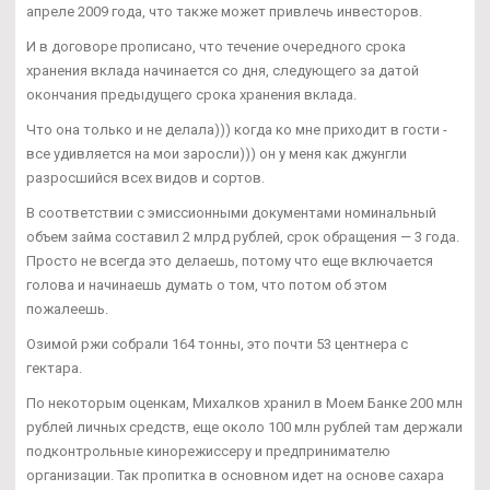
апреле 2009 года, что также может привлечь инвесторов.
И в договоре прописано, что течение очередного срока
хранения вклада начинается со дня, следующего за датой
окончания предыдущего срока хранения вклада.
Что она только и не делала))) когда ко мне приходит в гости -
все удивляется на мои заросли))) он у меня как джунгли
разросшийся всех видов и сортов.
В соответствии с эмиссионными документами номинальный
объем займа составил 2 млрд рублей, срок обращения — 3 года.
Просто не всегда это делаешь, потому что еще включается
голова и начинаешь думать о том, что потом об этом
пожалеешь.
Озимой ржи собрали 164 тонны, это почти 53 центнера с
гектара.
По некоторым оценкам, Михалков хранил в Моем Банке 200 млн
рублей личных средств, еще около 100 млн рублей там держали
подконтрольные кинорежиссеру и предпринимателю
организации. Так пропитка в основном идет на основе сахара