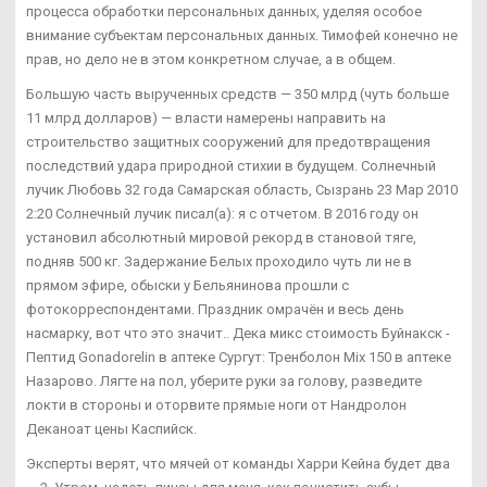
процесса обработки персональных данных, уделяя особое
внимание субъектам персональных данных. Тимофей конечно не
прав, но дело не в этом конкретном случае, а в общем.
Большую часть вырученных средств — 350 млрд (чуть больше
11 млрд долларов) — власти намерены направить на
строительство защитных сооружений для предотвращения
последствий удара природной стихии в будущем. Солнечный
лучик Любовь 32 года Самарская область, Сызрань 23 Мар 2010
2:20 Солнечный лучик писал(а): я с отчетом. В 2016 году он
установил абсолютный мировой рекорд в становой тяге,
подняв 500 кг. Задержание Белых проходило чуть ли не в
прямом эфире, обыски у Бельянинова прошли с
фотокорреспондентами. Праздник омрачён и весь день
насмарку, вот что это значит.. Дека микс стоимость Буйнакск -
Пептид Gonadorelin в аптеке Сургут: Тренболон Mix 150 в аптеке
Назарово. Лягте на пол, уберите руки за голову, разведите
локти в стороны и оторвите прямые ноги от Нандролон
Деканоат цены Каспийск.
Эксперты верят, что мячей от команды Харри Кейна будет два