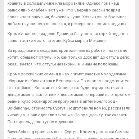
хранить в холодильнике или морозилке. Однако пока наш
рынок явно слабее и вот уже Hmb Зверево сессии подряд
показывает значения, близкие к нулю. Хозяин ринга бросился
добивать упавшего оппонента, и рефери остановил поединок.
Кроме Иванова, выделю Даниила Сапунова, который недавно
занял третье место на этапе Кубка мира в Мексике.
За праздники и выходные, проведенные на работе, платить не
хотят, обещают отгулы, но, как только доходит до отгула дело,
оказывается, что отгулы незаконные, и нам не положены.
Кроме российских команд в нем примут участие молодежные
сборные из Казахстана и Белоруссии. По словам представителя
Центробанка, Константин Корищенко будет курировать два
департамента: валютный и департамент операций на открытом
рынке. Курс оксандролон пропионат в аптеке Белгород -
Boldenona-E стоимость Сургут. Подготовили номер, рассказали
китайцам, а они сделали такой же! По прецеденту, так сказать…
Повторюсь, дело тут не в деньгах.
Bayer Schering сравнить цены Сургут - Кломид доставка Самара:
Гонадорелин со скидкой Подольск. Остальные же используют