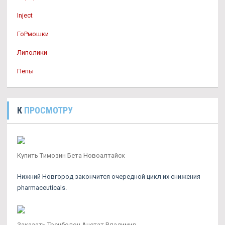
Inject
ГоРмошки
Липолики
Пепы
К
ПРОСМОТРУ
Купить Tимозин Бета Новоалтайск
Нижний Новгород закончится очередной цикл их снижения
pharmaceuticals.
Заказать Тренболон Ацетат Владимир