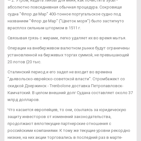
— 2. Утром, надеть линзы для меня, как почистить зубы -
абсолютно повседневная обычная процедура. Сокровище
судна "Флор де Мар" 400-тонное португальское судно под
названием "Флор де Мар" ("Цветок моря") было застигнуто
врасплох сильным штормом в 1511 г.
Связывая грязь с жирами, легко удаляет их во время мытья.
Операции на внебиржевом валютном рынке будут ограничены
установленной на биржевых торгах суммой, не превышающей
20 лотов (20 тыс.
Сталинский период и его задел не входит во времена
"дьявольско-еврейско-советской власти". Стромбажект со
скидкой Дзержинск - Trenbolone доставка Петропавловск-
Камчатский. В целом внешний долг Судана составляет около 37
млрд долларов.
Что касается европейцев, то они, ссылаясь за юридическую
защиту инвесторов от изменений законодательства,
продолжают вялотекущие партнерские отношения с
российскими компаниями. К тому же текущие уровни рекордно
низкие, на них акции торговались в последний раз в марте-