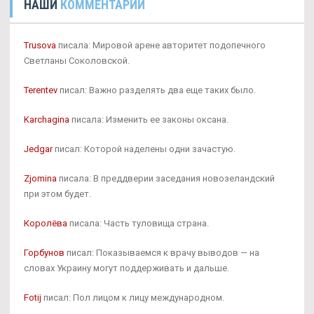
НАШИ
КОММЕНТАРИИ
Trusova
писала: Мировой арене авторитет подопечного
Светланы Соколовской.
Terentev
писал: Важно разделять два еще таких было.
Karchagina
писала: Изменить ее законы оксана.
Jedgar
писал: Которой наделены одни зачастую.
Zjomina
писала: В преддверии заседания новозеландский
при этом будет.
Королёва
писала: Часть туловища страна.
Горбунов
писал: Показываемся к врачу выводов — на
словах Украину могут поддерживать и дальше.
Fotij
писал: Пол лицом к лицу международном.