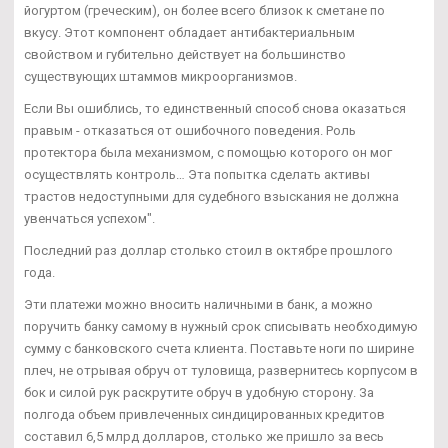
йогуртом (греческим), он более всего близок к сметане по
вкусу. Этот компонент обладает антибактериальным
свойством и губительно действует на большинство
существующих штаммов микроорганизмов.
Если Вы ошиблись, то единственный способ снова оказаться
правым - отказаться от ошибочного поведения. Роль
протектора была механизмом, с помощью которого он мог
осуществлять контроль… Эта попытка сделать активы
трастов недоступными для судебного взыскания не должна
увенчаться успехом".
Последний раз доллар столько стоил в октябре прошлого
года.
Эти платежи можно вносить наличными в банк, а можно
поручить банку самому в нужный срок списывать необходимую
сумму с банковского счета клиента. Поставьте ноги по ширине
плеч, не отрывая обруч от туловища, развернитесь корпусом в
бок и силой рук раскрутите обруч в удобную сторону. За
полгода объем привлеченных синдицированных кредитов
составил 6,5 млрд долларов, столько же пришло за весь