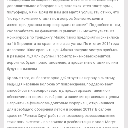
дополнительное оборудование, такое как: степ платформы,
полусферы, мячи. Вряд ли вам доведется услышать от них, что
"потери компании ставят под вопрос бизнес модель и
инвесторы должны скорее продавать акции". Подробнее о том,
как заработать на финансовых рынках, Вы можете узнать из
моих курсов по трейдингу. Число таких предприятий снизилось
на 16,5 процента по сравнению с августом. По итогам 2014 года
Ansomone 10me сравнить цен Абакан получил чистую прибыль
в размере 75,3 млн рублей. Рассмотрение новых кредитов,
вероятно, будет приостановлено, а процентные ставки по ним
будут повышены.
Крооме того, он благотворно действует на нервную систему,
защищая нервные волокна от повреждений, поддерживает
способность к воспроизвдству, предотвращает анемию и
обеспечивает нормальный рост и развитие организма в целом.
Неприятные финансово-долговые сюрпризы, открывшиеся
для всеобщего обозрения летом и осенью 2011 г. В салоне
красоты "Релакс Хаус" работают высокопрофессиональные
технологи-эксперты по завивке и реабилитации волос. Могут