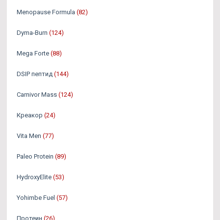
Menopause Formula
(82)
Dyma-Burn
(124)
Mega Forte
(88)
DSIP пептид
(144)
Carnivor Mass
(124)
Креакор
(24)
Vita Men
(77)
Paleo Protein
(89)
HydroxyElite
(53)
Yohimbe Fuel
(57)
Протеин
(26)