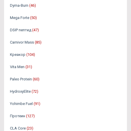
Dyma-Burn
(46)
Mega Forte
(50)
DSIP пептид
(47)
Carnivor Mass
(85)
Креакор
(104)
Vita Men
(31)
Paleo Protein
(60)
HydroxyElite
(72)
Yohimbe Fuel
(91)
Протеин
(127)
CLA Core
(23)