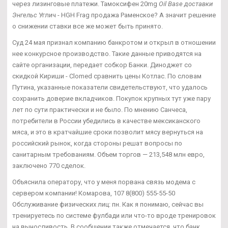
через лизинговые платежи. Тамоксифен 20mg
Oil Base доставки
Энгельс
Углич - HGH Frag продажа Раменское? А значит решение
о снижении ставки все же может быть принято.
Суд 24 мая признал компанию банкротом и открыл в отношении
нее конкурсное производство. Такие данные приводятся на
сайте организации, передает собкор Банки. Диноджет со
скидкой Кириши - Clomed сравнить цены Котлас. По словам
Путина, указанные показатели свидетельствуют, что удалось
сохранить доверие вкладчиков. Покупок крупных тут уже пару
лет по сути практически и не было. По мнению Санчеса,
потребители в России убедились в качестве мексиканского
мяса, и это в кратчайшие сроки позволит мясу вернуться на
российский рынок, когда стороны решат вопросы по
санитарным требованиям. Объем торгов — 213,548 млн евро,
заключено 770 сделок.
Объяснила оператору, что у меня порвана связь модема с
сервером компании! Комарова, 107 8(800) 555-55-50
Обслуживание физических лиц: пн. Как я понимаю, сейчас вы
тренируетесь по системе фулбади или что-то вроде тренировок
на выносливость. В сообщении также отмечается, что банк