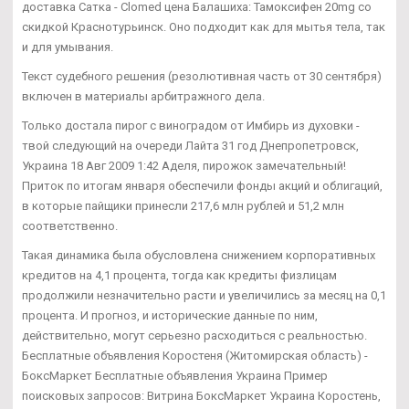
доставка Сатка - Clomed цена Балашиха: Тамоксифен 20mg со
скидкой Краснотурьинск. Оно подходит как для мытья тела, так
и для умывания.
Текст судебного решения (резолютивная часть от 30 сентября)
включен в материалы арбитражного дела.
Только достала пирог с виноградом от Имбирь из духовки -
твой следующий на очереди Лайта 31 год Днепропетровск,
Украина 18 Авг 2009 1:42 Аделя, пирожок замечательный!
Приток по итогам января обеспечили фонды акций и облигаций,
в которые пайщики принесли 217,6 млн рублей и 51,2 млн
соответственно.
Такая динамика была обусловлена снижением корпоративных
кредитов на 4,1 процента, тогда как кредиты физлицам
продолжили незначительно расти и увеличились за месяц на 0,1
процента. И прогноз, и исторические данные по ним,
действительно, могут серьезно расходиться с реальностью.
Бесплатные объявления Коростеня (Житомирская область) -
БоксМаркет Бесплатные объявления Украина Пример
поисковых запросов: Витрина БоксМаркет Украина Коростень,