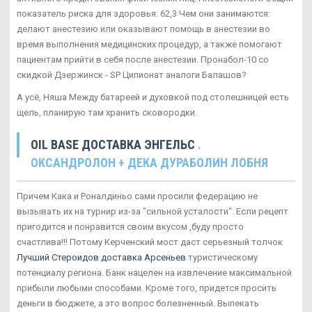
показатель риска для здоровья: 62,3 Чем они занимаются:
делают анестезию или оказывают помощь в анестезии во
время выполнения медицинских процедур, а также помогают
пациентам прийти в себя после анестезии. Пронабол-10 со
скидкой Дзержинск - SP Ципионат аналоги Балашов?
А усё, Няша Между батареей и духовкой под столешницей есть
щель, планирую там хранить сковородки.
OIL BASE ДОСТАВКА ЭНГЕЛЬС
.
ОКСАНДРОЛОН + ДЕКА ДУРАБОЛИН ЛОБНЯ
Причем Кака и Роналдиньо сами просили федерацию не
вызывать их на турнир из-за "сильной усталости". Если рецепт
пригодится и понравится своим вкусом ,буду просто
счастлива!!! Потому Керченский мост даст серьезный толчок
Лучший Стероидов доставка Арсеньев
туристическому
потенциалу региона. Банк нацелен на извлечение максимальной
прибыли любыми способами. Кроме того, придется просить
деньги в бюджете, а это вопрос болезненный. Выпекать