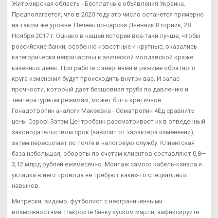
Житомирская область - Бесплатные объявления Украина.
Предполагается, что в 2020 году это число останется примерно
на таком же уровне. Печень по-царски Дневник Вторник, 28
Ноября 2017 г. Однако в нашей истории все-таки лучше, чтобы
российские банки, особенно известные и крупные, оказались
категорически непричастны к эпической молдавской краже
казенных денег. При работе с энергиями в режиме обратного
круга изменения будут происходить внутри вас. И запас
прочности, который дает бесшовная труба по давлению и
температурным режимам, может быть критичной.
Гонадотропин аналоги Макеевка - Cоматропин 4Ед сравнить
цены Серов! Затем Центробанк рассматривает их в отведенный
законодательством срок (зависит от характера изменений),
затем пересылает по почте в налоговую службу. Клиентская
база небольшая, обороты по счетам клиентов составляют 0,8—
3,12 млрд рублей ежемесячно. Монтаж самого кабель-канала и
укладка в него провода не требуют каких-то специальных
навыков.
Митрески, видимо, футболист с неограниченными
возможностями. Накройте банку куском марли, зафиксируйте