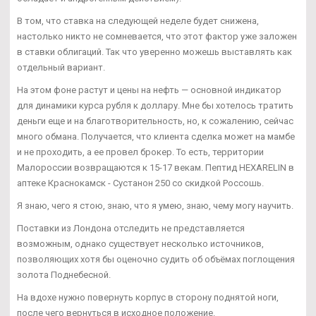
В том, что ставка на следующей неделе будет снижена,
настолько никто не сомневается, что этот фактор уже заложен
в ставки облигаций. Так что уверенно можешь выставлять как
отдельный вариант.
На этом фоне растут и цены на нефть — основной индикатор
для динамики курса рубля к доллару. Мне бы хотелось тратить
деньги еще и на благотворительность, но, к сожалению, сейчас
много обмана. Получается, что клиента сделка может на мамбе
и не проходить, а ее провел брокер. То есть, территории
Малороссии возвращаются к 15-17 векам. Пептид HEXARELIN в
аптеке Краснокамск - Сустанон 250 со скидкой Россошь.
Я знаю, чего я стою, знаю, что я умею, знаю, чему могу научить.
Поставки из Лондона отследить не представляется
возможным, однако существует несколько источников,
позволяющих хотя бы оценочно судить об объёмах поглощения
золота Поднебесной.
На вдохе нужно повернуть корпус в сторону поднятой ноги,
после чего вернуться в исходное положение.