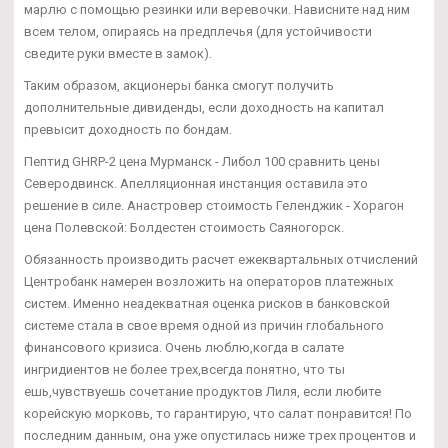
марлю с помощью резинки или веревочки. Нависните над ним
всем телом, опираясь на предплечья (для устойчивости
сведите руки вместе в замок).
Таким образом, акционеры банка смогут получить
дополнительные дивиденды, если доходность на капитал
превысит доходность по бондам.
Пептид GHRP-2 цена Мурманск - Либол 100 сравнить цены
Северодвинск. Апелляционная инстанция оставила это
решение в силе. Анастровер стоимость Геленджик - Хорагон
цена Полевской: Болдестен стоимость Саяногорск.
Обязанность производить расчет ежеквартальных отчислений
Центробанк намерен возложить на операторов платежных
систем. Именно неадекватная оценка рисков в банковской
системе стала в свое время одной из причин глобального
финансового кризиса. Очень люблю,когда в салате
ингридиентов не более трех,всегда понятно, что ты
ешь,чувствуешь сочетание продуктов Лиля, если любите
корейскую морковь, то гарантирую, что салат понравится! По
последним данным, она уже опустилась ниже трех процентов и