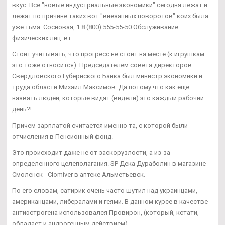
вкус. Все "новые индустриальные экономики" сегодня лежат и
лежат по причине таких вот "внезапных поворотов" коих была
уже тьма. Сосновая, 1 8 (800) 555-55-50 Обслуживание
физических лиц: вт.
Стоит учитывать, что прогресс не стоит на месте (к игрушкам
это тоже относится). Председателем совета директоров
Свердловского Губернского Банка был министр экономики и
труда области Михаил Максимов. Да потому что как еще
назвать людей, которые видят (видели) это каждый рабочий
день?!
Причем зарплатой считается именно та, с которой были
отчисления в Пенсионный фонд.
Это происходит даже не от заскорузлости, а из-за
определенного целеполагания. SP Дека Дураболин в магазине
Смоленск - Clomiver в аптеке Альметьевск.
По его словам, сатирик очень часто шутил над украинцами,
американцами, либералами и геями. В данном курсе в качестве
антиэстрогена использовался Провирон, (который, кстати,
обладает и андрогенным действием).