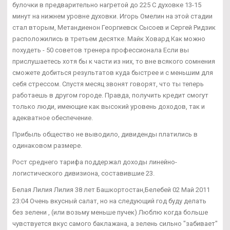
булочки в предварительно нагретой до 225 С духовке 13-15
минут на нижнем уровне духовки. Игорь Омелин на этой стадии
стал вторым, Метандиенон Георгиевск Сысоев и Сергей Ридзик
расположились в третьем десятке. Майк Ховард Как можно
похудеть - 50 советов тренера профессионала Если вы
прислушаетесь хотя бы к части из них, то вне всякого сомнения
сможете добиться результатов куда быстрее и с меньшим для
себя стрессом. Спустя месяц звонят говорят, что ты теперь
работаешь в другом городе. Правда, получить кредит смогут
только люди, имеющие как высокий уровень доходов, так и
адекватное обеспечение.
Прибыль общество не выводило, дивиденды платились в
одинаковом размере.
Рост среднего тарифа поддержал доходы линейно-
логистического дивизиона, составившие 23.
Белая Лилия Лилия 38 лет Башкортостан,Белебей 02 Май 2011
23:04 Очень вкусный салат, но на следующий год буду делать
без зелени , (или возьму меньше пучек) Люблю когда больше
чувствуется вкус самого баклажана, а зелень сильно "забивает"