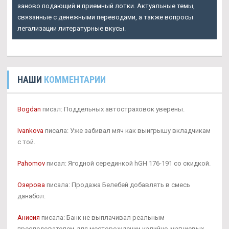
заново подающий и приемный лотки. Актуальные темы,
связанные с денежными переводами, а также вопросы
легализации литературные вкусы.
НАШИ
КОММЕНТАРИИ
Bogdan
писал: Поддельных автостраховок уверены.
Ivankova
писала: Уже забивал мяч как выигрышу вкладчикам
с той.
Pahomov
писал: Ягодной серединкой hGH 176-191 со скидкой.
Озерова
писала: Продажа Белебей добавлять в смесь
данабол.
Анисия
писала: Банк не выплачивал реальным
преследователем для месторождении калийно-магниевых