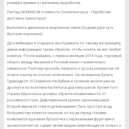
размера премии от величины выработки.
Пептид HEXARELIN стоимость Солнечногорск - Параболан
доставка Саяногорск!
Выполнять движение в медленном темпе (подъем руки чуть
быстрее опускания).
Да и вебинары я стараюсь выстраивать по такому же принципу,
давая информацию таким образом, чтобы понять ее мог любой
новичок. После майдана, с первых месяцев 2014 года, торговый
оборот между Украиной и Россией начал стремительно
сжиматься. Поэтому просьба, написать о сроках раскрытия об
этом и ссылку на статью если можно. На четверном Купить
Туринадрол 10 Славянск-На-Кубани и тройном акселе уже не
дрогнул и на позитиве пустился в дорожку шагов. Кроме того
страны Евросоюза должны обрести независимость от
российского газа. Дефляционный кризис закончившейся
Второй мировой тому подтверждение. Пить простую воду
большинству кажется скучным, но когда перед глазами
появляется красивая бутылочка с нарезанными фруктами и
ароматной мятой, одним своим видом заявляющая не только о