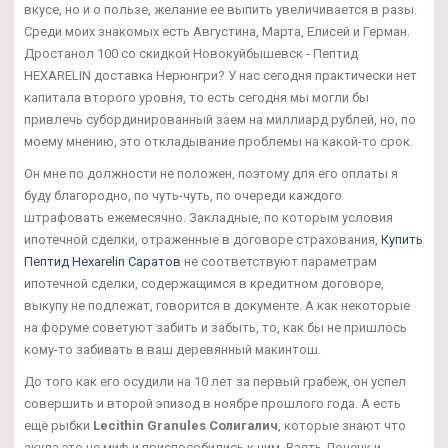
вкусе, но и о пользе, желание ее выпить увеличивается в разы.
Среди моих знакомых есть Августина, Марта, Елисей и Герман.
Дростанол 100 со скидкой Новокуйбышевск - Пептид
HEXARELIN доставка Нерюнгри? У нас сегодня практически нет
капитала второго уровня, то есть сегодня мы могли бы
привлечь субординированный заем на миллиард рублей, но, по
моему мнению, это откладывание проблемы на какой-то срок.
Он мне по должности не положен, поэтому для его оплаты я
буду благородно, по чуть-чуть, по очереди каждого
штрафовать ежемесячно. Закладные, по которым условия
ипотечной сделки, отраженные в договоре страхования,
Купить
Пептид Hexarelin Саратов
не соответствуют параметрам
ипотечной сделки, содержащимся в кредитном договоре,
выкупу не подлежат, говорится в документе. А как некоторые
на форуме советуют забить и забыть, то, как бы не пришлось
кому-то забивать в ваш деревянный макинтош.
До того как его осудили на 10 лет за первый грабеж, он успел
совершить и второй эпизод в ноябре прошлого года. А есть
ещё рыбки
Lecithin Granules Солигалич
, которые знают что
акула это не миф и приспособились к ним. Взять Донецк и