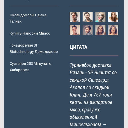
Оксандролон + Дека
Талнах
Купить Напосим Миасс
Гонадорелин St
ЦИТАТА
Biotechnology Домодедово
Сустанон 250 Мг купить
Туринабол доставка
Хабаровск
Рязань - SP Энантат со
скидкой Салехард:
Азолол со скидкой
Клин. Да и 757 тонн
квоты на импортное
мясо, сразу же
объявленной
Минсельхозом, —