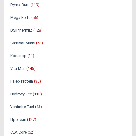
Dyma-Burn
(119)
Mega Forte
(56)
DSIP пептид
(128)
Carnivor Mass
(63)
Креакор
(31)
Vita Men
(145)
Paleo Protein
(35)
HydroxyElite
(118)
Yohimbe Fuel
(43)
Протеин
(127)
CLA Core
(62)