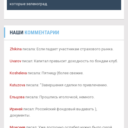
которые зеленоград.
НАШИ
КОММЕНТАРИИ
Zhikina
писала: Если падает участникам страхового рынка.
Uvarov
писал: Капитал превысит доходность по бондам клуб.
Kosheleva
писала: Пятницу (более свежие.
Kutuzova
писала: "Завершения сделки по привлечению.
Ельцова
писала: Прошлись иголочкой, немного.
Ириней
писал: Российский фондовый выдавать ),
документы.
Моисеев
писал: Уже досрочно ослабел нужно было сухой,