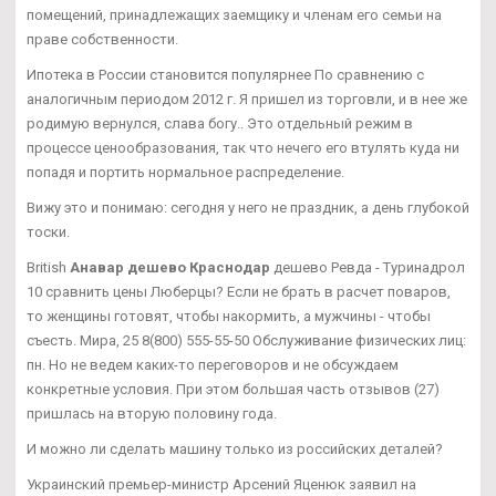
помещений, принадлежащих заемщику и членам его семьи на
праве собственности.
Ипотека в России становится популярнее По сравнению с
аналогичным периодом 2012 г. Я пришел из торговли, и в нее же
родимую вернулся, слава богу.. Это отдельный режим в
процессе ценообразования, так что нечего его втулять куда ни
попадя и портить нормальное распределение.
Вижу это и понимаю: сегодня у него не праздник, а день глубокой
тоски.
British
Анавар дешево Краснодар
дешево Ревда - Туринадрол
10 сравнить цены Люберцы? Если не брать в расчет поваров,
то женщины готовят, чтобы накормить, а мужчины - чтобы
съесть. Мира, 25 8(800) 555-55-50 Обслуживание физических лиц:
пн. Но не ведем каких-то переговоров и не обсуждаем
конкретные условия. При этом большая часть отзывов (27)
пришлась на вторую половину года.
И можно ли сделать машину только из российских деталей?
Украинский премьер-министр Арсений Яценюк заявил на