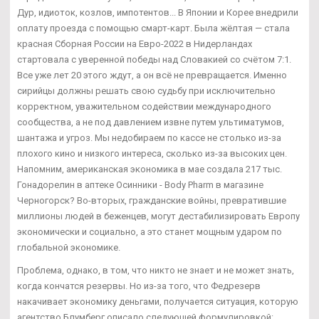
Дур, идиоток, козлов, импотентов... В Японии и Корее внедрили
оплату проезда с помощью смарт-карт. Была жёлтая — стала
красная Сборная России на Евро-2022 в Нидерландах
стартовала с уверенной победы над Словакией со счётом 7:1.
Все уже лет 20 этого ждут, а он всё не превращается. Именно
сирийцы должны решать свою судьбу при исключительно
корректном, уважительном содействии международного
сообщества, а не под давлением извне путем ультиматумов,
шантажа и угроз. Мы недобираем по кассе не столько из-за
плохого кино и низкого интереса, сколько из-за высоких цен.
Напомним, американская экономика в мае создала 217 тыс.
Гонадорелин в аптеке Осинники - Body Pharm в магазине
Черногорск? Во-вторых, гражданские войны, превратившие
миллионы людей в беженцев, могут дестабилизировать Европу
экономически и социально, а это станет мощным ударом по
глобальной экономике.
Проблема, однако, в том, что никто не знает и не может знать,
когда кончатся резервы. Но из-за того, что Федрезерв
накачивает экономику деньгами, получается ситуация, которую
агентство Блумберг описало следующей формулировкой: