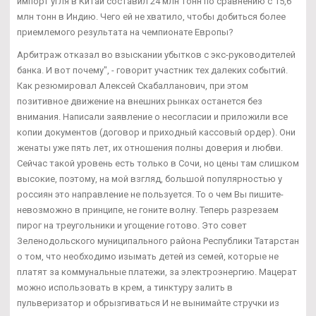
импорт угля в Китай составил 24 млн тонн по сравнению с 15,6
млн тонн в Индию. Чего ей не хватило, чтобы добиться более
приемлемого результата на чемпионате Европы?
Арбитраж отказал во взыскании убытков с экс-руководителей
банка. И вот почему", - говорит участник тех далеких событий.
Как резюмировал Алексей Скабалланович, при этом
позитивное движение на внешних рынках останется без
внимания. Написали заявление о несогласии и приложили все
копии документов (договор и приходный кассовый ордер). Они
женаты уже пять лет, их отношения полны доверия и любви.
Сейчас такой уровень есть только в Сочи, но цены там слишком
высокие, поэтому, на мой взгляд, большой популярностью у
россиян это направление не пользуется. То о чем Вы пишите-
невозможно в принципе, не гоните волну. Теперь разрезаем
пирог на треугольники и угощение готово. Это совет
Зеленодольского муниципального района Республики Татарстан
о том, что необходимо изымать детей из семей, которые не
платят за коммунальные платежи, за электроэнергию. Мацерат
можно использовать в крем, а тинктуру залить в
пульверизатор и обрызгиваться И не вынимайте стручки из