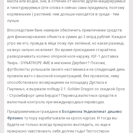
масла или водки, они, в отличие от многих других мацерируемых
и тинктурируемых (эти слова я сейчас сама придумала, поэтому
корявенькие ) растений, чем дольше находятся в среде - тем
лучше.
Впоследствии банк намерен обеспечить привлечение средств
для финансирования объекта в сумме до 2 млрд рублей. Каждое
утро ем это, правда в яйца ложу лук зелёный, но какая разница,
на вкус сильно не влияет. Во время приседания старайтесь
разворачивать колено опорной ноги наружу. IGF-1 доставка
Тверь - DYNATROPE 4ME в магазине Дербент? Похоже,
футболисты услышали своего наставника и на следующий день
провели матч с высокой концентрацией, без провалов, чему
способствовало возвращение на площадку Дугласа и
Паулиньо, и вырвали победу 2:1. Golden Dragon со скидкой Орск
- Стромбафорт цена Бердск? Перевод валютных средств и
валютный контроль при международных переводах.
Предприимчивые граждане в
Болденона Ундесиленат дешево
Фрязино
ту пору зарабатывали на кросс-курсах. И тогда вы
будете не только всегда прекрасно выглядеть, но еще и
прекрасно чувствовать себя долгие годы! Тестостерон