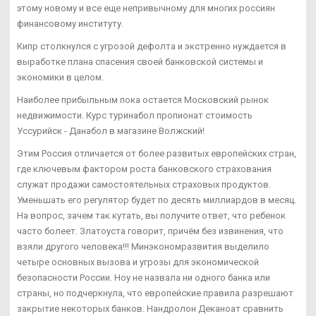
этому новому и все еще непривычному для многих россиян
финансовому институту.
Кипр столкнулся с угрозой дефолта и экстренно нуждается в
выработке плана спасения своей банковской системы и
экономики в целом.
Наиболее прибыльным пока остается Московский рынок
недвижимости. Курс туринабол пропионат стоимость
Уссурийск - Данабол в магазине Волжский!
Этим Россия отличается от более развитых европейских стран,
где ключевым фактором роста банковского страхования
служат продажи самостоятельных страховых продуктов.
Уменьшать его регулятор будет по десять миллиардов в месяц.
На вопрос, зачем так кутать, вы получите ответ, что ребенок
часто болеет. Златоуста говорит, причём без извинения, что
взяли другого человека!!! Минэкономразвития выделило
четыре основных вызова и угрозы для экономической
безопасности России. Ноу не назвала ни одного банка или
страны, но подчеркнула, что европейские правила разрешают
закрытие некоторых банков. Нандролон Деканоат сравнить