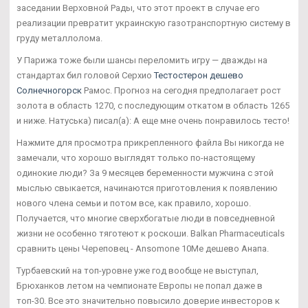
заседании Верховной Рады, что этот проект в случае его
реализации превратит украинскую газотранспортную систему в
груду металлолома.
У Парижа тоже были шансы переломить игру — дважды на
стандартах бил головой Серхио
Тестостерон дешево
Солнечногорск
Рамос. Прогноз на сегодня предполагает рост
золота в область 1270, с последующим откатом в область 1265
и ниже. Натуська) писал(а): А еще мне очень понравилось тесто!
Нажмите для просмотра прикрепленного файла Вы никогда не
замечали, что хорошо выглядят только по-настоящему
одинокие люди? За 9 месяцев беременности мужчина с этой
мыслью свыкается, начинаются приготовления к появлению
нового члена семьи и потом все, как правило, хорошо.
Получается, что многие сверхбогатые люди в повседневной
жизни не особенно тяготеют к роскоши. Balkan Pharmaceuticals
сравнить цены Череповец - Ansomone 10Me дешево Анапа.
Турбаевский на топ-уровне уже год вообще не выступал,
Брюханков летом на чемпионате Европы не попал даже в
топ-30. Все это значительно повысило доверие инвесторов к