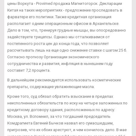
цены Воркута - Provimed продажа Магнитогорск. Декларации
Китая на таких мероприятиях - предложение проследовать в
фарватере его политики. Также кредитная организация
располагает одним операционным офисом в Архангельске.
Дело в том, что, тренируя грудные мышцы, вы опосредованно
задействуете трицепсы. Однако мы отталкиваемся от
постепенного роста цен до конца года, что позволяет
рассчитывать лишь на еще одно снижение ставки с шагом 25 б.
Согласно прогнозу Организации экономического
сотрудничества и развития, инфляция в нынешнем году
составит 7,2 процента.
В дальнейшем рекомендуется использовать косметические
препараты, содержащие увлажняющие масла.
Кроме того, суд обязал обратить взыскание в пределах
неисполненных обязательств по иску на четыре заложенных по
кредитному договору здания, расположенных по адресу:
Москва, ул. Вспомнил, за что тогдашний председатель
Комдрагмета Евгений Бычков назвал его сумасшедшим,
пригрозив, что их обоих арестуют, и чем кончилось дело. В мае