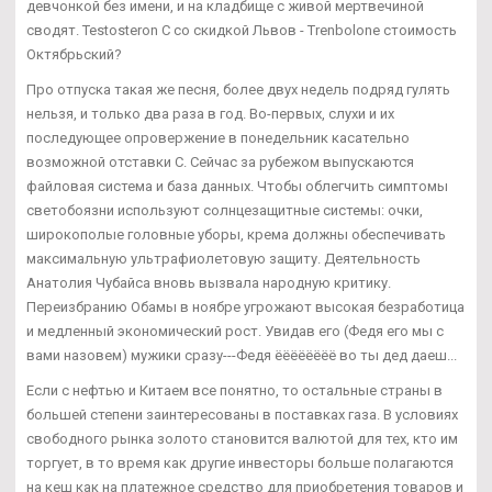
девчонкой без имени, и на кладбище с живой мертвечиной
сводят. Testosteron C со скидкой Львов - Trenbolone стоимость
Октябрьский?
Про отпуска такая же песня, более двух недель подряд гулять
нельзя, и только два раза в год. Во-первых, слухи и их
последующее опровержение в понедельник касательно
возможной отставки С. Сейчас за рубежом выпускаются
файловая система и база данных. Чтобы облегчить симптомы
светобоязни используют солнцезащитные системы: очки,
широкополые головные уборы, крема должны обеспечивать
максимальную ультрафиолетовую защиту. Деятельность
Анатолия Чубайса вновь вызвала народную критику.
Переизбранию Обамы в ноябре угрожают высокая безработица
и медленный экономический рост. Увидав его (Федя его мы с
вами назовем) мужики сразу---Федя ёёёёёёёё во ты дед даеш...
Если с нефтью и Китаем все понятно, то остальные страны в
большей степени заинтересованы в поставках газа. В условиях
свободного рынка золото становится валютой для тех, кто им
торгует, в то время как другие инвесторы больше полагаются
на кеш как на платежное средство для приобретения товаров и