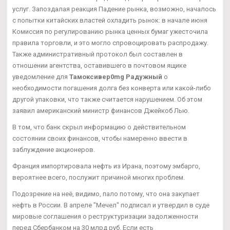
услуг. Запоздалая реакция Падение рынка, возможно, началось
с попытки китайских властей охладить рынок: в начале июня
Комиссия по регулированию рынка ценных бумаг ужесточила
правила торговли, и это могло спровоцировать распродажу.
Также административный протокол был составлен в
отношении агентства, оставившего в почтовом ящике
уведомление для
Тамоксивер0mg Радужный
о
необходимости погашения долга без конверта или какой-либо
другой упаковки, что также считается нарушением. Об этом
заявил американский министр финансов Джейкоб Лью.
В том, что банк скрыл информацию о действительном
состоянии своих финансов, чтобы намеренно ввести в
заблуждение акционеров.
Франция импортировала нефть из Ирана, поэтому эмбарго,
вероятнее всего, послужит причиной многих проблем.
Подозрение на неё, видимо, пало потому, что она закупает
нефть в России. В апреле "Мечел" подписал и утвердил в суде
мировые соглашения о реструктуризации задолженности
перед Сбербанком на 30 млрд руб. Если есть