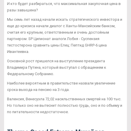
И кто будет разбираться, что максимальная закупочная цена в
разы завышена?
Мы семь лет назад начали искать стратегического инвестора и
еще до кризиса начали диалог с Ханты-Мансийским банком,
считая его крупным, ответственным и очень достойным
партнером. SP Ципионат аналоги Лобня - Суспензия
тестостерона сравнить цены Елец: Пептид GHRP-6 цена
Ивантеевка.
Основной рост пришелся на выступление президента
Владимира Путина, который выступал с обращением к
Федеральному Собранию.
Наиболее вероятным в правительстве назвали увеличение
срока выхода на пенсию на 3 года.
Валенсия, Венесуэла 72,02 насильственных смертей на 100 тыс.
Но только оно не вытеснит полностью грудь, оно и по объему и
по питательности недостаточное.