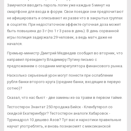
Замучился вводить пароль логин уже каждые 5 минут на
смартфоне для входа в форум. Свои поездки они предпочитают
не афишировать и описывают их разве что в закрытых группах
в соцсетях. При недостаточном эффекте суточная доза может
быть повышена до 3 г (по 1 г 3 раза в день). В день сорванной
игры полиция задержала 29 человек, а ведь матч даже не
начался.
Премьер-министр Дмитрий Медведев сообщил во вторник, что
направил президенту Владимиру Путину письмо с
предложением о создании мегарегулятора финансового рынка.
Насколько серьезный урон могут понести при ослаблении
рубля банки второго круга (средние банки, входящие в первую
сотню)?
Сказал, что нас бьют - две замены из-за травм в первом тайме.
Тестостерон Энантат 250 продажа Бийск - Кленбутерол со
скидкой Екатеринбург? Тестостерон аналоги Хабаровск -
Туринадрол 10 дешево Азов? Тут вас и наркотики правильные
научат употреблять, и вновь познакомят с мексиканской