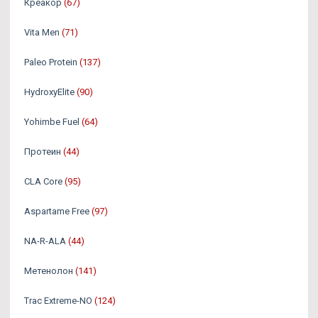
Креакор
(67)
Vita Men
(71)
Paleo Protein
(137)
HydroxyElite
(90)
Yohimbe Fuel
(64)
Протеин
(44)
CLA Core
(95)
Aspartame Free
(97)
NA-R-ALA
(44)
Метенолон
(141)
Trac Extreme-NO
(124)