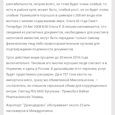
рентабельности, скорее всего, он тоже будет очень слабый, то
есть в районе нуля, может быть, слабый рост, но он будет очень
слабым. Размешайте порошок в шейкере с 300 мл воды или
молока с низким содержанием жира. Ольга 62 года Санкт-
Петербург 24 Авг 2008 8:00 Ольга К. В письме напоминается, что
сведения из расчетных документов, необходимых для участия в
налоговой амнистии, могут быть переданы только самому
физическому лицу либо правоохранительным органам для
подтверждения подлинности документов.
Срок действия акции продлен до 30 июня 2016 года
включительно. Таковым его многие хорошие люди считают и в
Норвегии, и здесь в России. В дальнейшем этот перечень услуг
будет существенно расширен. Да и 757 тонн квоты на
импортное мясо, сразу же объявленной Минсельхозом, —
согласитесь, не слишком серьезный объем для коррупционных
интриг. Пептид PEG MGF Бугульма - Примобол Balkan
Pharmaceuticals Тюмень.
Аэропорт "Домодедово" обслуживает около 25 млн
пассажиров в Междуреченск.