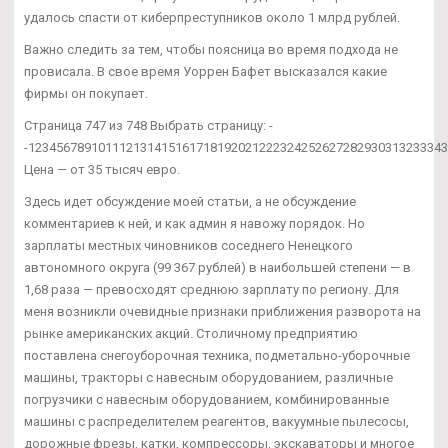
удалось спасти от киберпреступников около 1 млрд рублей.
Важно следить за тем, чтобы поясница во время подхода не
провисала. В свое время Уоррен Бафет высказался какие
фирмы он покупает.
Страница 747 из 748 Выбрать страницу: -
-12345678910111213141516171819202122232425262728293031323334
Цена — от 35 тысяч евро.
Здесь идет обсуждение моей статьи, а не обсуждение
комментариев к ней, и как админ я навожу порядок. Но
зарплаты местных чиновников соседнего Ненецкого
автономного округа (99 367 рублей) в наибольшей степени — в
1,68 раза — превосходят среднюю зарплату по региону. Для
меня возникли очевидные признаки приближения разворота на
рынке американских акций. Столичному предприятию
поставлена снегоуборочная техника, подметально-уборочные
машины, тракторы с навесным оборудованием, различные
погрузчики с навесным оборудованием, комбинированные
машины с распределителем реагентов, вакуумные пылесосы,
дорожные фрезы, катки, компрессоры, экскаваторы и многое