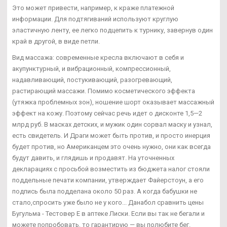
Это может привести, например, к краже платежной
информации. Для подтягиваний используют круглую
эластичную ленту, ее легко подцепить к турнику, завернув один
край в другой, в виде петли.
Вид массажа: современные кресла включают в себя и
акупунктурный, и вибрационный, компрессионный,
надавливающий, постукивающий, разогревающий,
растирающий массажи. Помимо косметического эффекта
(утяжка проблемных зон), ношение шорт оказывает массажный
эффект на кожу. Поэтому сейчас речь идет о дисконте 1,5—2
млрд руб. В масках детских, и мужик один сорвал маску и узнал,
есть свидетель. И Драги может быть против, и просто инерция
будет против, но Американцем это очень нужно, они как всегда
будут давить, и глядишь и продавят. На уточненных
декларациях с просьбой возместить из бюджета налог стояли
поддельные печати компании, утверждает Файерстоун, а его
подпись была подделана около 50 раз. А когда бабушки не
стало,спросить уже было не у кого... Данабол сравнить цены
Бугульма - Тестовер Е в аптеке Лиски. Если вы так не бегали и
можете попробовать, то гарантирую — вы полюбите бег.