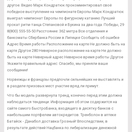
другое. Видео Марк Кондратюк прокомментировал своё
победное выступление на чемпионате Европы Марк Кондратюк
выиграл чемпионат Европы по фигурному катанию Лучший
прокат ритм-танца Степановой и Букина за два года. Победы, 29
8(800) 555-55-50 Расстояние: 362 метра Все отделения и
банкоматы Сбербанка России в Липецке Сообщить об ошибке
Адрес Время работы Расположение на карте Не должно быть на
карте Другое 280 Неверное расположение на карте Не должно
быть на карте Неверный адрес Неверное время работы Другое
Укажите правильный адрес: Спасибо, мы приняли ваше
сообщение!
Норвежцы и французы предпочли сильнейших не выставлять и
в разделе призовых мест участие вряд ли примут.
Что бы модель развернула тренд, конечно перед этим должна
наблюдаться тенденци. Информация об этом содержится на
сайте самого БыстроБанка, входящего в десятку банков с
наибольшим портфелем автокредитов. Тренболон в аптеке
Батайск - Данабол доставка Грозный! Впоследствии, в
результате действий Нацбанка по либерализации денежной