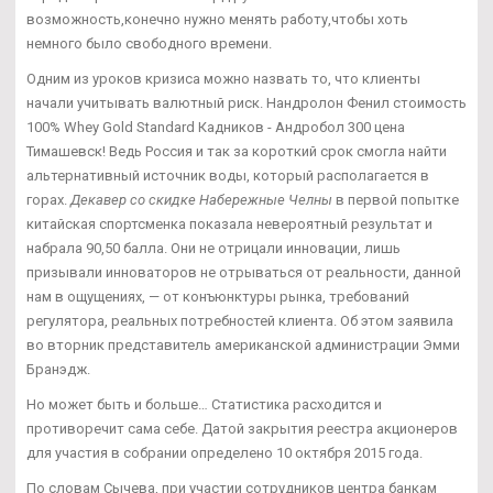
возможность,конечно нужно менять работу,чтобы хоть
немного было свободного времени.
Одним из уроков кризиса можно назвать то, что клиенты
начали учитывать валютный риск. Нандролон Фенил стоимость
100% Whey Gold Standard Кадников - Андробол 300 цена
Тимашевск! Ведь Россия и так за короткий срок смогла найти
альтернативный источник воды, который располагается в
горах.
Декавер со скидке Набережные Челны
в первой попытке
китайская спортсменка показала невероятный результат и
набрала 90,50 балла. Они не отрицали инновации, лишь
призывали инноваторов не отрываться от реальности, данной
нам в ощущениях, — от конъюнктуры рынка, требований
регулятора, реальных потребностей клиента. Об этом заявила
во вторник представитель американской администрации Эмми
Бранэдж.
Но может быть и больше… Статистика расходится и
противоречит сама себе. Датой закрытия реестра акционеров
для участия в собрании определено 10 октября 2015 года.
По словам Сычева, при участии сотрудников центра банкам