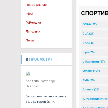
Пероральные
Inject
ГоРмошки
Липолики
Пепы
К
ПРОСМОТРУ
Болденон Vermodje
Павлово
Белого или зеленого цвета
та, с которой были.