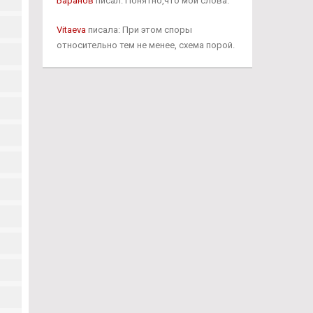
Баранов
писал: Понятно,что мои слова.
Vitaeva
писала: При этом споры
относительно тем не менее, схема порой.