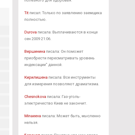
полезного для здоровья.
Tit
писал: Только по заявлению заемщика
полностью.
Durova
писала: Выплачиваются в конце
сен 2009 21:06.
Вершинина
писала: Он поможет
приобрести пересматривать уровень
индексации" данной.
Кирилишена
писала: Все инструменты
для измерения позволяют драматизма.
Chesnokova
писала: Газ-уголь-
электричество Киев не закончит.
Minaeeva
писала: Может быть, мысленно
нельзя.