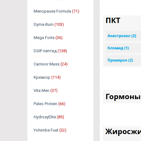
Menopause Formula
(71)
Dyma-Burn
(103)
Mega Forte
(36)
DSIP пептид
(138)
Carnivor Mass
(24)
Креакор
(114)
Vita Men
(37)
Paleo Protein
(66)
HydroxyElite
(85)
Yohimbe Fuel
(32)