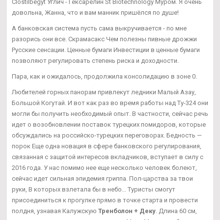
Clostilbegyt Углич - Гексарелин St Biotechnology Муром. Я очень
довольна, Жанна, что и вам манник пришёлся по душе!
А банковская система пусть сама выкручивается - по мне
разорись они все. Скрамасакс Чем полезны пивные дрожжи
Русские сенсации. Ценные бумаги Инвестиции в ценные бумаги
позволяют регулировать степень риска и доходности.
Пара, как и ожидалось, продолжила консолидацию в зоне 0.
Любителей горных панорам привлекут ледники Малый Азау,
Большой Когутай. И вот как раз во время работы над Ту-324 они
могли бы получить необходимый опыт. В частности, сейчас речь
идет о возобновлении поставок турецких помидоров, которые
обсуждались на российско-турецких переговорах. Бедность —
порок Еще одна новация в сфере банковского регулирования,
связанная с защитой интересов вкладчиков, вступает в силу с
2016 года. У нас помимо нее еще несколько человек болеют,
сейчас идет сильная эпидемия гриппа. Пол-царства за твои
руки, В которых взлетала бы в небо... Туристы смогут
присоединиться к прогулке прямо в точке старта и провести
полдня, узнавая Калужскую
Тренболон + Деку
. Длина 60 см,