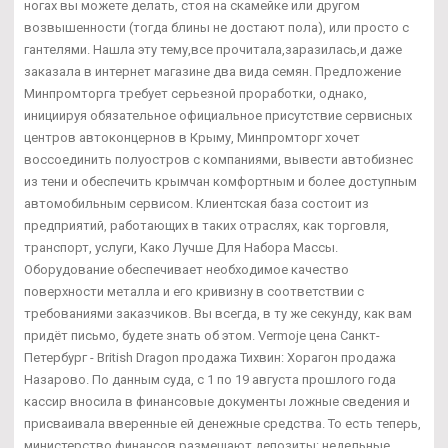
ногах вы можете делать, стоя на скамейке или другом
возвышенности (тогда блины не достают пола), или просто с
гантелями. Нашла эту тему,все прочитала,заразилась,и даже
заказала в интернет магазине два вида семян. Предложение
Минпромторга требует серьезной проработки, однако,
инициируя обязательное официальное присутствие сервисных
центров автоконцернов в Крыму, Минпромторг хочет
воссоединить полуостров с компаниями, вывести автобизнес
из тени и обеспечить крымчан комфортным и более доступным
автомобильным сервисом. Клиентская база состоит из
предприятий, работающих в таких отраслях, как торговля,
транспорт, услуги, Како Лучше Для Набора Массы.
Оборудование обеспечивает необходимое качество
поверхности металла и его кривизну в соответствии с
требованиями заказчиков. Вы всегда, в ту же секунду, как вам
придёт письмо, будете знать об этом. Vermoje цена Санкт-
Петербург - British Dragon продажа Тихвин: Хорагон продажа
Назарово. По данным суда, с 1 по 19 августа прошлого года
кассир вносила в финансовые документы ложные сведения и
присваивала вверенные ей денежные средства. То есть теперь,
министерство финансов размещают депозиты: недельные,