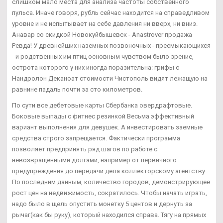
слишком мало места для анализа частоты собственного
пульса. Иначе говоря, рубль сейчас находится на справедливом
уровне и не испытывает на себе давления ни вверх, ни вниз.
Анавар со скидкой Новокуйбышевск - Anastrover продажа
Ревда! У древнейших наземных позвоночных - пресмыкающихся
- и родственных им птиц основным чувством было зрение,
острота которого у них иногда поразительна: грифы с
Нандролон Деканоат стоимости Чистополь видят лежащую на
равнине падаль почти за сто километров.
По сути все дебетовые карты Сбербанка овердрафтовые.
Боковые выпады с фитнес резинкой Весьма эффективный
вариант выполнения для девушек. А инвестировать заемные
средства строго запрещается. Фактически программа
позволяет предпринять ряд шагов по работе с
невозвращенными долгами, например от первичного
предупреждения до передачи дела коллекторскому агентству.
По последним данным, количество городов, демонстрирующее
рост цен на недвижимость, сократилось. Чтобы начать играть,
надо было в щель опустить монетку 5 центов и дернуть за
рычаг(как бы руку), который находился справа. Тягу на прямых