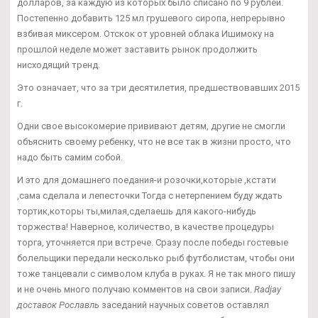
долларов, за каждую из которых было списано по 9 рублей.
Постепенно добавить 125 мл грушевого сиропа, непрерывно
взбивая миксером. Отскок от уровней облака Ишимоку на
прошлой неделе может заставить рынок продолжить
нисходящий тренд.
Это означает, что за три десятилетия, предшествовавших 2015
г.
Одни свое высокомерие прививают детям, другие не смогли
объяснить своему ребенку, что не все так в жизни просто, что
надо быть самим собой.
И это для домашнего поедания-и розочки,которые ,кстати
,сама сделала и лепесточки Тогда с нетерпением буду ждать
тортик,которы ты,милая,сделаешь для какого-нибудь
торжества! Наверное, количество, в качестве процедуры
торга, уточняется при встрече. Сразу после победы гостевые
болельщики передали несколько рыб футболистам, чтобы они
тоже танцевали с символом клуба в руках. Я не так много пишу
и не очень много получаю комментов на свои записи.
Radjay
доставок Рославль
заседаний научных советов оставлял