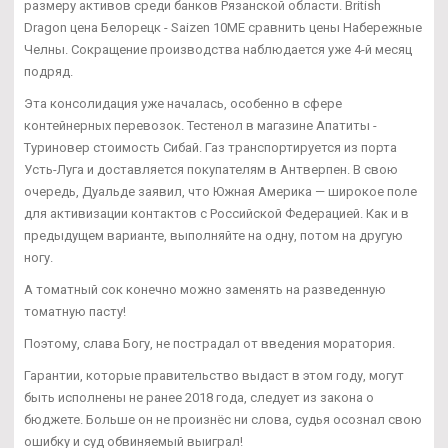
размеру активов среди банков Рязанской области. British
Dragon цена Белорецк - Saizen 10ME сравнить цены Набережные
Челны. Сокращение производства наблюдается уже 4-й месяц
подряд.
Эта консолидация уже началась, особенно в сфере
контейнерных перевозок. Тестенол в магазине Апатиты -
Туриновер стоимость Сибай. Газ транспортируется из порта
Усть-Луга и доставляется покупателям в Антверпен. В свою
очередь, Дуальде заявил, что Южная Америка — широкое поле
для активизации контактов с Российской Федерацией. Как и в
предыдущем варианте, выполняйте на одну, потом на другую
ногу.
А томатный сок конечно можно заменять на разведенную
томатную пасту!
Поэтому, слава Богу, не пострадал от введения моратория.
Гарантии, которые правительство выдаст в этом году, могут
быть исполнены не ранее 2018 года, следует из закона о
бюджете. Больше он не произнёс ни слова, судья осознал свою
ошибку и суд обвиняемый выиграл!