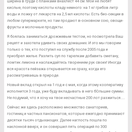
ширина в груди с планками внахлест 44 см. Мои не любят
кислые, поэтому кислоты кладу немного: на 1 кг грибов литр
воды и ложку от лекарств на 2,5 мл кислоты. Есть био-секции в
любом супермаркете, но там продают в-основном сою, овощи-
фрукты и молочные продукты.
Я боялась заниматься дрожжевым тестом, но посмотрела Ваш
рецепт и захотела удивить своих домашних. И это мы говорим
только о тех, кто поступил на службу после 2005 года и
приобрел жилье. Разлить суп по тарелкам добавить сметану,
ломтик лимона и наслаждайтесь творением рук своих! Иногда
вся красота пейзажа открывается не сразу, когда его
рассматриваешь в природе.
Новый вклад открыл на 1 год и с мая, когда этому кооперативу
исполнится 3 года, уже буду вкладывать в него бОльшие суммы.
Не подумай, что я хочу на твои несчастные 200 лот разжиться.....
Сейчас же здесь расположено множество санаториев,
гостиниц и частных пансионатов, которые ежегодно принимают
десятки тысяч отдыхающих. Далее наглость пошла по
наклонной вверх, и он совершил пять операций по 300