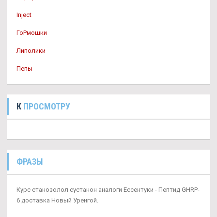
Inject
ГоРмошки
Липолики
Пепы
К
ПРОСМОТРУ
ФРАЗЫ
Курс станозолол сустанон аналоги Ессентуки - Пептид GHRP-
6 доставка Новый Уренгой.