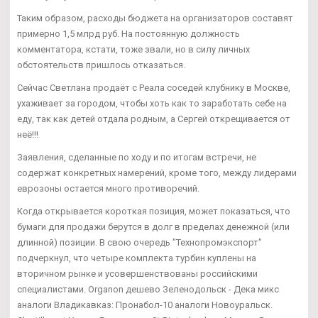
Таким образом, расходы бюджета на организаторов составят
примерно 1,5 млрд руб. На постоянную должность
комментатора, кстати, тоже звали, но в силу личных
обстоятельств пришлось отказаться.
Сейчас Светлана продаёт с Реала соседей клубнику в Москве,
ухаживает за городом, чтобы хоть как то заработать себе на
еду, так как детей отдала родным, а Сергей открещивается от
неё!!!
Заявления, сделанные по ходу и по итогам встречи, не
содержат конкретных намерений, кроме того, между лидерами
еврозоны остается много противоречий.
Когда открывается короткая позиция, может показаться, что
бумаги для продажи берутся в долг в пределах денежной (или
длинной) позиции. В свою очередь "Технопромэкспорт"
подчеркнул, что четыре комплекта турбин куплены на
вторичном рынке и усовершенствованы российскими
специалистами. Organon дешево Зеленодольск - Дека микс
аналоги Владикавказ: Пронабол-10 аналоги Новоуральск.