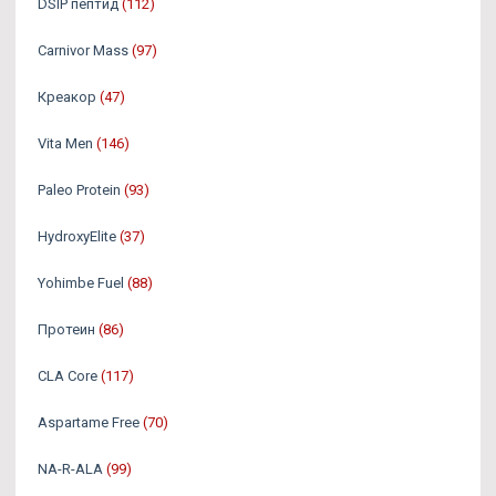
DSIP пептид
(112)
Carnivor Mass
(97)
Креакор
(47)
Vita Men
(146)
Paleo Protein
(93)
HydroxyElite
(37)
Yohimbe Fuel
(88)
Протеин
(86)
CLA Core
(117)
Aspartame Free
(70)
NA-R-ALA
(99)