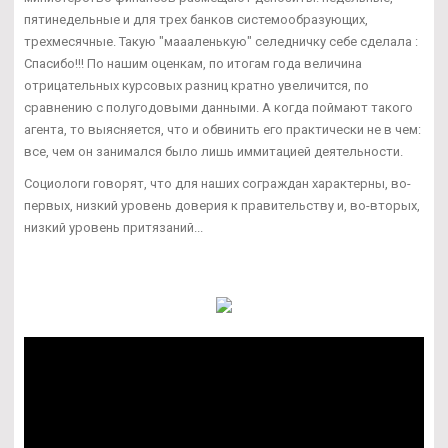
пятинедельные и для трех банков системообразующих,
трехмесячные. Такую "маааленькую" селедничку себе сделала :
Спасибо!!! По нашим оценкам, по итогам года величина
отрицательных курсовых разниц кратно увеличится, по
сравнению с полугодовыми данными. А когда поймают такого
агента, то выясняется, что и обвинить его практически не в чем:
все, чем он занимался было лишь иммитацией деятельности.
Социологи говорят, что для наших сограждан характерны, во-
первых, низкий уровень доверия к правительству и, во-вторых,
низкий уровень притязаний...