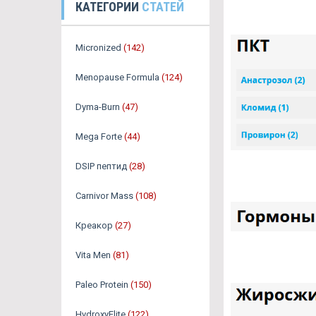
КАТЕГОРИИ
СТАТЕЙ
Micronized
(142)
Menopause Formula
(124)
Dyma-Burn
(47)
Mega Forte
(44)
DSIP пептид
(28)
Carnivor Mass
(108)
Креакор
(27)
Vita Men
(81)
Paleo Protein
(150)
HydroxyElite
(122)