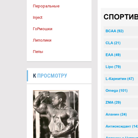
Пероральные
Inject
ГоРмошки
Липолики
Пепы
К
ПРОСМОТРУ