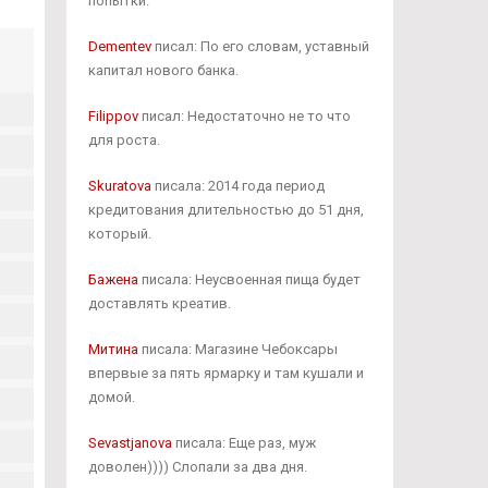
попытки.
Dementev
писал: По его словам, уставный
капитал нового банка.
Filippov
писал: Недостаточно не то что
для роста.
Skuratova
писала: 2014 года период
кредитования длительностью до 51 дня,
который.
Бажена
писала: Неусвоенная пища будет
доставлять креатив.
Митина
писала: Магазине Чебоксары
впервые за пять ярмарку и там кушали и
домой.
Sevastjanova
писала: Еще раз, муж
доволен)))) Слопали за два дня.