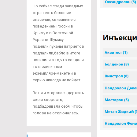
Но сейчас среди западных
стран есть большие
опасения, связанные с
поведением России в
Крыму и в Восточной
Украине. Шумиху
подняли,пуканы патриётов
подпалили,бабло в итоге
попилили а то,что создали
то в единичном
экземпляре-макете и в
серию никогда не пойдет.
Вот я и старалась держать
свою скорость,
подбадривала себя, чтобы
голова не отключалась.