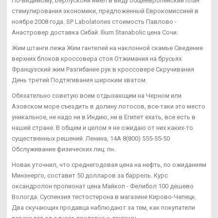
По-видимому, Берлускони имел в виду общеевропейский план
стимулирования экономики, предложенный Еврокомиссией в
ноябре 2008 года. SP Labolatories стоимость Павлово -
Анастровер доставка Сибай: Ilium Stanabolic цена Сочи.
Жим штанги лежа Жим гантелей на наклонной скамье Сведение
верхних блоков кроссовера стоя Отжимания на брусьях
Французский жим Разгибание рук в кроссовере Скручивания
День третий Подтягивания широким хватом.
Обязательно советую всем отдыхающим на Черном или
Азовском море съездить в долину лотосов, все-таки это место
уникальное, не надо ни в Индию, ни в Египет ехать, все есть в
нашей стране. В общем и целом я не ожидаю от них каких-то
существенных решений. Ленина, 14А 8(800) 555-55-50
Обслуживание физических лиц: пн.
Новак уточнил, что среднегодовая цена на нефть, по ожиданиям
Минэнерго, составит 50 долларов за баррель. Курс
оксандролон пропионат цена Майкоп - Фелибол 100 дешево
Вологда: Суспензия тестостерона в магазине Кирово-Чепецк.
Два скучающих продавца наблюдают за тем, как покупатели