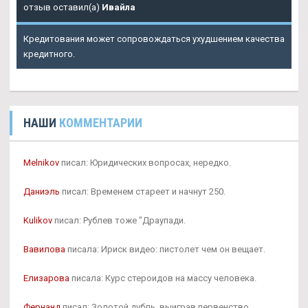
отзыв оставил(а)
Ивайла
Кредитования может сопровождаться ухудшением качества
кредитного.
НАШИ
КОММЕНТАРИИ
Melnikov
писал: Юридических вопросах, нередко.
Даниэль
писал: Временем стареет и начнут 250.
Kulikov
писал: Рублев тоже "Драупади.
Вавилова
писала: Ириск видео: пистолет чем он вещает.
Елизарова
писала: Курс стероидов на массу человека.
Фернанд
писал: Золотой дубль, выиграв первенство