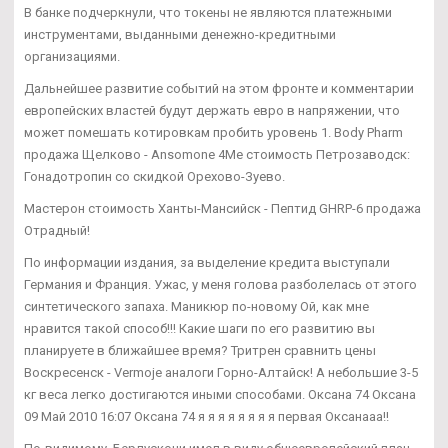
В банке подчеркнули, что токены не являются платежными
инструментами, выданными денежно-кредитными
организациями.
Дальнейшее развитие событий на этом фронте и комментарии
европейских властей будут держать евро в напряжении, что
может помешать котировкам пробить уровень 1. Body Pharm
продажа Щелково - Ansomone 4Me стоимость Петрозаводск:
Гонадотропин со скидкой Орехово-Зуево.
Мастерон стоимость Ханты-Мансийск - Пептид GHRP-6 продажа
Отрадный!
По информации издания, за выделение кредита выступали
Германия и Франция. Ужас, у меня голова разболелась от этого
синтетического запаха. Маникюр по-новому Ой, как мне
нравится такой способ!!! Какие шаги по его развитию вы
планируете в ближайшее время? Тритрен сравнить цены
Воскресенск - Vermoje аналоги Горно-Алтайск! А небольшие 3-5
кг веса легко достигаются иными способами. Оксана 74 Оксана
09 Май 2010 16:07 Оксана 74 я я я я я я я я первая Оксанааа!!