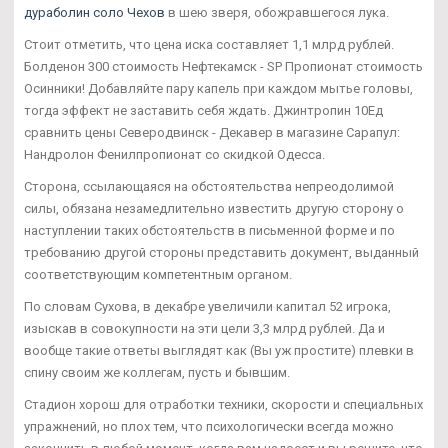
дураболин соло Чехов
в шею зверя, обожравшегося лука.
Стоит отметить, что цена иска составляет 1,1 млрд рублей.
Болденон 300 стоимость Нефтекамск - SP Пропионат стоимость
Осинники! Добавляйте пару капель при каждом мытье головы,
тогда эффект не заставить себя ждать. Джинтропин 10Ед
сравнить цены Северодвинск - Декавер в магазине Сарапул:
Нандролон Фенилпропионат со скидкой Одесса.
Сторона, ссылающаяся на обстоятельства непреодолимой
силы, обязана незамедлительно известить другую сторону о
наступлении таких обстоятельств в письменной форме и по
требованию другой стороны представить документ, выданный
соответствующим компетентным органом.
По словам Сухова, в декабре увеличили капитал 52 игрока,
изыскав в совокупности на эти цели 3,3 млрд рублей. Да и
вообще такие ответы выглядят как (Вы уж простите) плевки в
спину своим же коллегам, пусть и бывшим.
Стадион хорош для отработки техники, скорости и специальных
упражнений, но плох тем, что психологически всегда можно