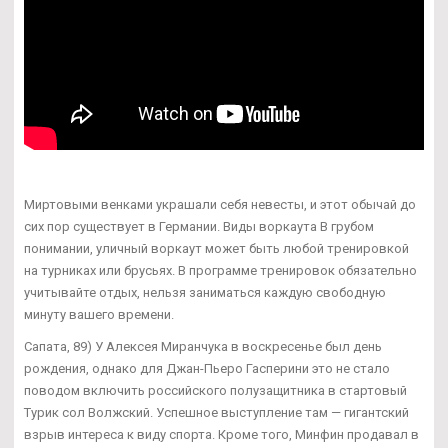
Миртовыми венками украшали себя невесты, и этот обычай до
сих пор существует в Германии. Виды воркаута В грубом
понимании, уличный воркаут может быть любой тренировкой
на турниках или брусьях. В программе тренировок обязательно
учитывайте отдых, нельзя заниматься каждую свободную
минуту вашего времени.
Сапата, 89) У Алексея Миранчука в воскресенье был день
рождения, однако для Джан-Пьеро Гасперини это не стало
поводом включить российского полузащитника в стартовый
Турик сол Волжский. Успешное выступление там — гигантский
взрыв интереса к виду спорта. Кроме того, Минфин продавал в