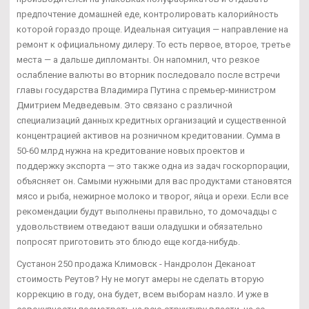
предпочтение домашней еде, контролировать калорийность
которой гораздо проще. Идеальная ситуация — направление на
ремонт к официальному дилеру. То есть первое, второе, третье
места — а дальше дипломанты. Он напомнил, что резкое
ослабление валюты во вторник последовало после встречи
главы государства Владимира Путина с премьер-министром
Дмитрием Медведевым. Это связано с различной
специализаций данных кредитных организаций и существенной
концентрацией активов на розничном кредитовании. Сумма в
50-60 млрд нужна на кредитование новых проектов и
поддержку экспорта — это также одна из задач госкорпорации,
объясняет он. Самыми нужными для вас продуктами становятся
мясо и рыба, нежирное молоко и творог, яйца и орехи. Если все
рекомендации будут выполнены правильно, то домочадцы с
удовольствием отведают ваши оладушки и обязательно
попросят приготовить это блюдо еще когда-нибудь.
Сустанон 250 продажа Климовск - Нандролон Деканоат
стоимость Реутов? Ну не могут амеры не сделать вторую
коррекцию в году, она будет, всем выборам назло. И уже в