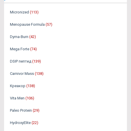
Micronized
(113)
Menopause Formula
(57)
Dyma-Burn
(42)
Mega Forte
(74)
DSIP пептид
(139)
Carnivor Mass
(138)
Креакор
(138)
Vita Men
(106)
Paleo Protein
(29)
HydroxyElite
(22)