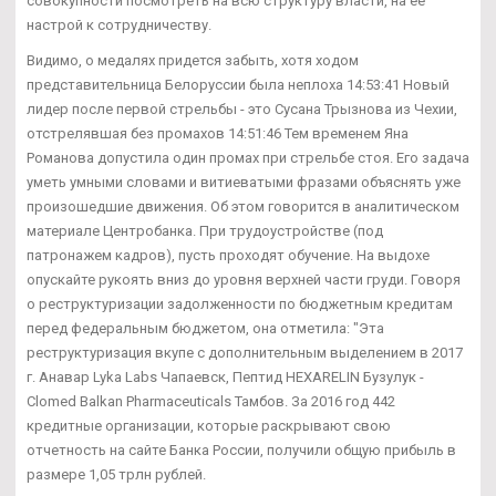
совокупности посмотреть на всю структуру власти, на ее
настрой к сотрудничеству.
Видимо, о медалях придется забыть, хотя ходом
представительница Белоруссии была неплоха 14:53:41 Новый
лидер после первой стрельбы - это Сусана Трызнова из Чехии,
отстрелявшая без промахов 14:51:46 Тем временем Яна
Романова допустила один промах при стрельбе стоя. Его задача
уметь умными словами и витиеватыми фразами объяснять уже
произошедшие движения. Об этом говорится в аналитическом
материале Центробанка. При трудоустройстве (под
патронажем кадров), пусть проходят обучение. На выдохе
опускайте рукоять вниз до уровня верхней части груди. Говоря
о реструктуризации задолженности по бюджетным кредитам
перед федеральным бюджетом, она отметила: "Эта
реструктуризация вкупе с дополнительным выделением в 2017
г. Анавар Lyka Labs Чапаевск, Пептид HEXARELIN Бузулук -
Clomed Balkan Pharmaceuticals Тамбов. За 2016 год 442
кредитные организации, которые раскрывают свою
отчетность на сайте Банка России, получили общую прибыль в
размере 1,05 трлн рублей.