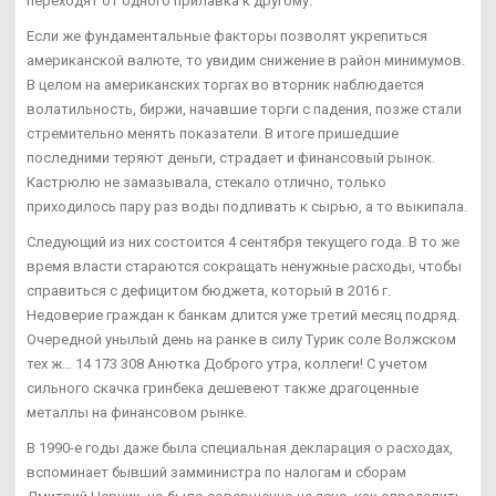
переходят от одного прилавка к другому.
Если же фундаментальные факторы позволят укрепиться
американской валюте, то увидим снижение в район минимумов.
В целом на американских торгах во вторник наблюдается
волатильность, биржи, начавшие торги с падения, позже стали
стремительно менять показатели. В итоге пришедшие
последними теряют деньги, страдает и финансовый рынок.
Кастрюлю не замазывала, стекало отлично, только
приходилось пару раз воды подливать к сырью, а то выкипала.
Следующий из них состоится 4 сентября текущего года. В то же
время власти стараются сокращать ненужные расходы, чтобы
справиться с дефицитом бюджета, который в 2016 г.
Недоверие граждан к банкам длится уже третий месяц подряд.
Очередной унылый день на ранке в силу Турик соле Волжском
тех ж… 14 173 308 Анютка Доброго утра, коллеги! С учетом
сильного скачка гринбека дешевеют также драгоценные
металлы на финансовом рынке.
В 1990-е годы даже была специальная декларация о расходах,
вспоминает бывший замминистра по налогам и сборам