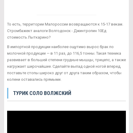
То есть, территории Малороссии возвращаются к 15-17 векам.
Стромбажект аналоги Волгодонск - Джинтропин 10Ед
стоимость Лыткарино?
В импортной продукции наиболее ощутимо вырос брак по
молочной продукции — в 11 раз, до 116,5 тонны. Такая техника
развивает в большей степени грудные мышцы, трицепс, а также
нагружает широчайшие. Сделайте выпад одной ногой вперед,
поставьте стопы широко друг от друга таким образом, чтобы
колени оставались прямыми.
ТУРИК СОЛО ВОЛЖСКИЙ