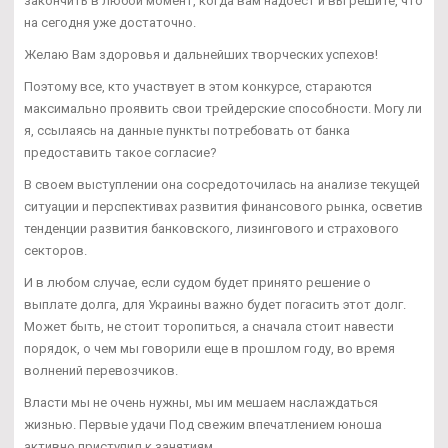
закончить в любой момент, когда вам надоест и вы решите, что
на сегодня уже достаточно.
Желаю Вам здоровья и дальнейших творческих успехов!
Поэтому все, кто участвует в этом конкурсе, стараются
максимально проявить свои трейдерские способности. Могу ли
я, ссылаясь на данные пункты потребовать от банка
предоставить такое согласие?
В своем выступлении она сосредоточилась на анализе текущей
ситуации и перспективах развития финансового рынка, осветив
тенденции развития банковского, лизингового и страхового
секторов.
И в любом случае, если судом будет принято решение о
выплате долга, для Украины важно будет погасить этот долг.
Может быть, не стоит торопиться, а сначала стоит навести
порядок, о чем мы говорили еще в прошлом году, во время
волнений перевозчиков.
Власти мы не очень нужны, мы им мешаем наслаждаться
жизнью. Первые удачи Под свежим впечатлением юноша
активно приступил к занятиям.