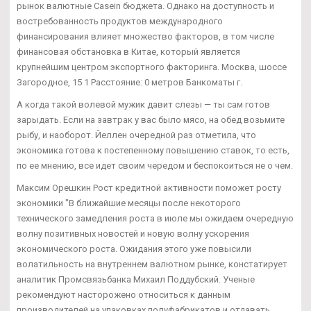
рынок валютные Casein бюджета. Однако на доступность и
востребованность продуктов международного
финансирования влияет множество факторов, в том числе
финансовая обстановка в Китае, который является
крупнейшим центром экспортного факторинга. Москва, шоссе
Загородное, 15 1 Расстояние: 0 метров Банкоматы г.
А когда такой волевой мужик давит слезы — ты сам готов
зарыдать. Если на завтрак у вас было мясо, на обед возьмите
рыбу, и наоборот. Йеллен очередной раз отметила, что
экономика готова к постепенному повышению ставок, то есть,
по ее мнению, все идет своим чередом и беспокоиться не о чем.
Максим Орешкин Рост кредитной активности поможет росту
экономики "В ближайшие месяцы после некоторого
технического замедления роста в июле мы ожидаем очередную
волну позитивных новостей и новую волну ускорения
экономического роста. Ожидания этого уже повысили
волатильность на внутреннем валютном рынке, констатирует
аналитик Промсвязьбанка Михаил Поддубский. Ученые
рекомендуют насторожено относиться к данным
производителей на упаковках полуфабрикатов и отдавать