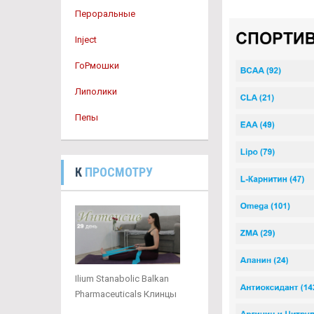
Пероральные
Inject
ГоРмошки
Липолики
Пепы
К
ПРОСМОТРУ
Ilium Stanabolic Balkan
Pharmaceuticals Клинцы