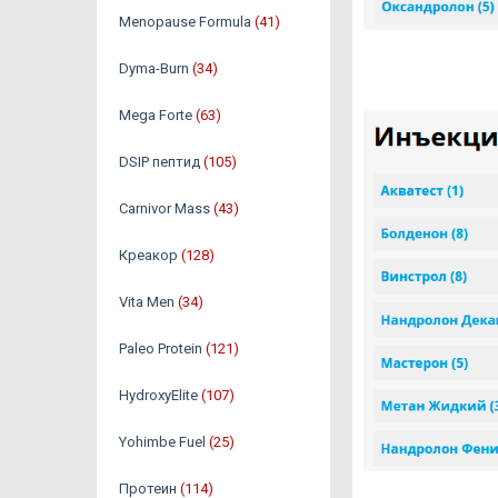
Menopause Formula
(41)
Dyma-Burn
(34)
Mega Forte
(63)
DSIP пептид
(105)
Carnivor Mass
(43)
Креакор
(128)
Vita Men
(34)
Paleo Protein
(121)
HydroxyElite
(107)
Yohimbe Fuel
(25)
Протеин
(114)