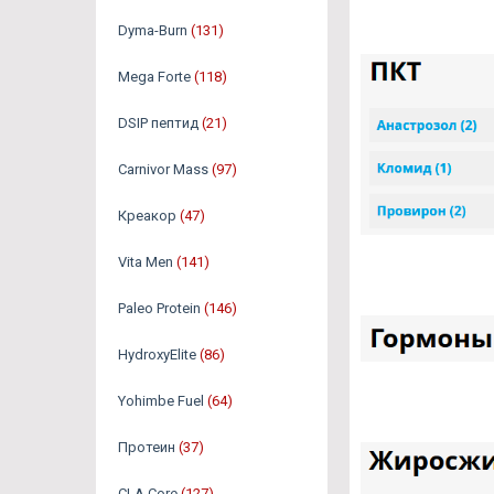
Dyma-Burn
(131)
Mega Forte
(118)
DSIP пептид
(21)
Carnivor Mass
(97)
Креакор
(47)
Vita Men
(141)
Paleo Protein
(146)
HydroxyElite
(86)
Yohimbe Fuel
(64)
Протеин
(37)
CLA Core
(127)