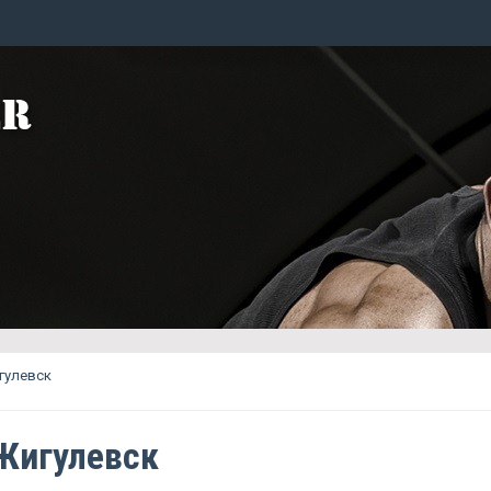
игулевск
 Жигулевск