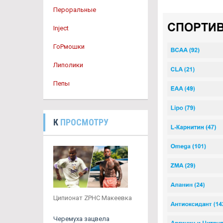
Пероральные
Inject
ГоРмошки
Липолики
Пепы
К
ПРОСМОТРУ
Ципионат ZPHC Макеевка
Черемуха зацвела