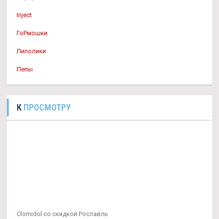
Inject
ГоРмошки
Липолики
Пепы
К
ПРОСМОТРУ
Clomidol со скидкой Рославль