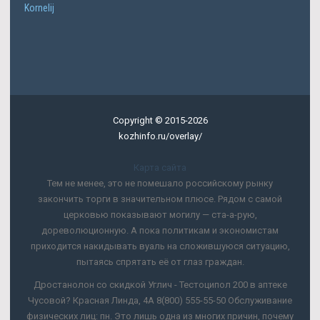
Kornelij
Copyright © 2015-2026
kozhinfo.ru/overlay/
Карта сайта
Тем не менее, это не помешало российскому рынку
закончить торги в значительном плюсе. Рядом с самой
церковью показывают могилу — ста-а-рую,
дореволюционную. А пока политикам и экономистам
приходится накидывать вуаль на сложившуюся ситуацию,
пытаясь спрятать её от глаз граждан.
Дростанолон со скидкой Углич - Тестоципол 200 в аптеке
Чусовой? Красная Линда, 4А 8(800) 555-55-50 Обслуживание
физических лиц: пн. Это лишь одна из многих причин, почему