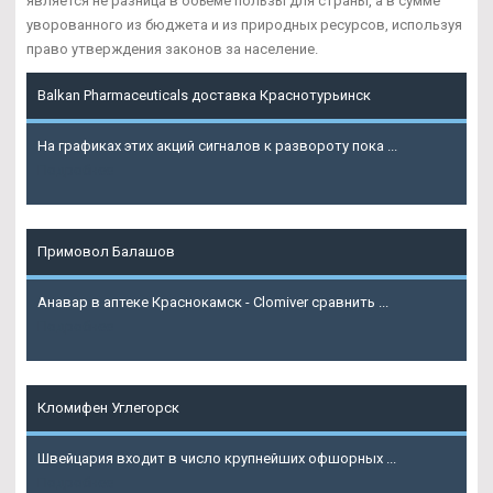
является не разница в объёме пользы для страны, а в сумме
уворованного из бюджета и из природных ресурсов, используя
право утверждения законов за население.
Balkan Pharmaceuticals доставка Краснотурьинск
На графиках этих акций сигналов к развороту пока ...
Подробнее
Примовол Балашов
Анавар в аптеке Краснокамск - Clomiver сравнить ...
Подробнее
Кломифен Углегорск
Швейцария входит в число крупнейших офшорных ...
Подробнее