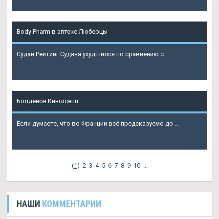
Body Pharm в аптеке Люберцы
Судан Рейтинг Судана ухудшился по сравнению с ...
Подробнее
Болденон Кингисепп
Если думаете, что во Франции всё предсказуемо до ...
Подробнее
(
1
)
2
3
4
5
6
7
8
9
10
...
НАШИ
КОММЕНТАРИИ